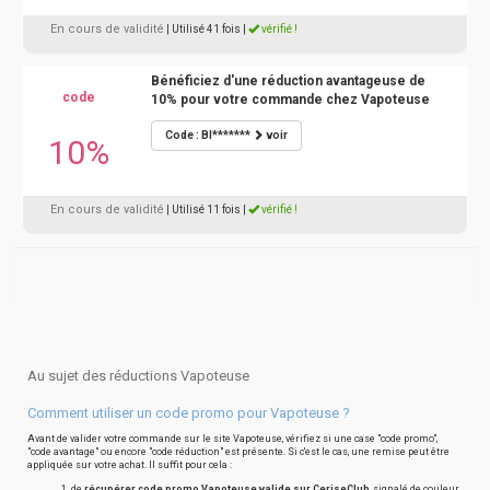
En cours de validité
| Utilisé 41 fois
|
vérifié !
Bénéficiez d'une réduction avantageuse de
code
10% pour votre commande chez Vapoteuse
Code : BI*******
voir
10%
En cours de validité
| Utilisé 11 fois
|
vérifié !
Au sujet des réductions Vapoteuse
Comment utiliser un code promo pour Vapoteuse ?
Avant de valider votre commande sur le site Vapoteuse, vérifiez si une case "code promo",
"code avantage" ou encore "code réduction" est présente. Si c'est le cas, une remise peut être
appliquée sur votre achat. Il suffit pour cela :
de
récupérer code promo Vapoteuse valide sur CeriseClub
, signalé de couleur