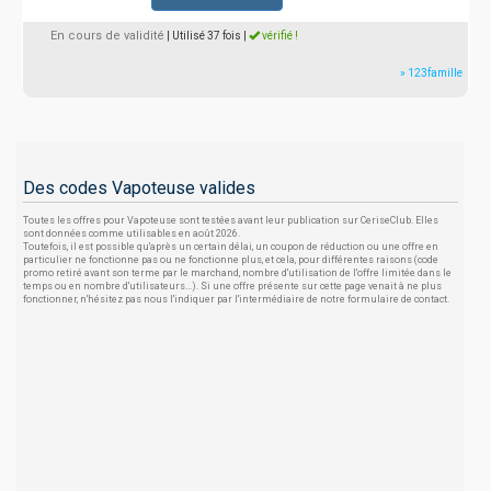
En cours de validité
| Utilisé 37 fois
|
vérifié !
» 123famille
Des codes Vapoteuse valides
Toutes les offres pour Vapoteuse sont testées avant leur publication sur CeriseClub. Elles
sont données comme utilisables en août 2026.
Toutefois, il est possible qu'après un certain délai, un coupon de réduction ou une offre en
particulier ne fonctionne pas ou ne fonctionne plus, et cela, pour différentes raisons (code
promo retiré avant son terme par le marchand, nombre d'utilisation de l'offre limitée dans le
temps ou en nombre d'utilisateurs...). Si une offre présente sur cette page venait à ne plus
fonctionner, n'hésitez pas nous l'indiquer par l'intermédiaire de notre formulaire de contact.