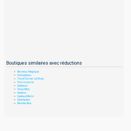
Boutiques similaires avec réductions
Berceau Magique
Coolcadeau
Trend Corner LeShop
Yoursurprise
Cadeaux
SmartBox
Kadeos
CadeauMalin
Dakotabox
WonderBox