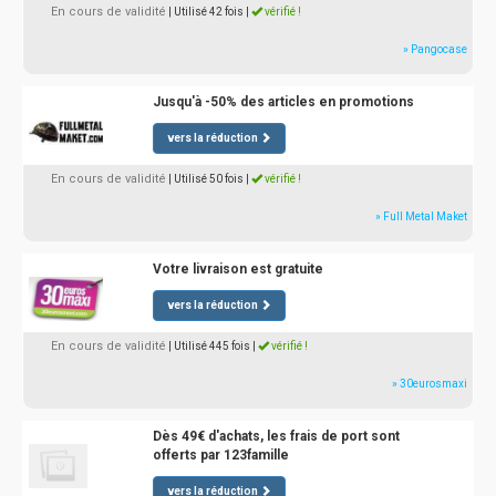
En cours de validité
| Utilisé 42 fois
|
vérifié !
» Pangocase
Jusqu'à -50% des articles en promotions
vers la réduction
En cours de validité
| Utilisé 50 fois
|
vérifié !
» Full Metal Maket
Votre livraison est gratuite
vers la réduction
En cours de validité
| Utilisé 445 fois
|
vérifié !
» 30eurosmaxi
Dès 49€ d'achats, les frais de port sont
offerts par 123famille
vers la réduction