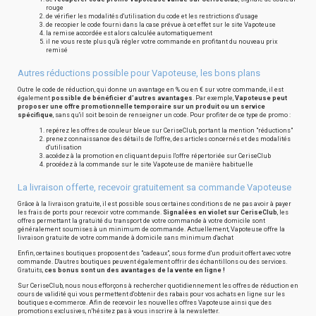
rouge
de vérifier les modalités d'utilisation du code et les restrictions d'usage
de recopier le code fourni dans la case prévue à cet effet sur le site Vapoteuse
la remise accordée est alors calculée automatiquement
il ne vous reste plus qu'à régler votre commande en profitant du nouveau prix
remisé
Autres réductions possible pour Vapoteuse, les bons plans
Outre le code de réduction, qui donne un avantage en % ou en € sur votre commande, il est
également
possible de bénéficier d'autres avantages
. Par exemple,
Vapoteuse peut
proposer une offre promotionnelle temporaire sur un produit ou un service
spécifique
, sans qu'il soit besoin de renseigner un code. Pour profiter de ce type de promo :
repérez les offres de couleur bleue sur CeriseClub, portant la mention "réductions"
prenez connaissance des détails de l'offre, des articles concernés et des modalités
d'utilisation
accédez à la promotion en cliquant depuis l'offre répertoriée sur CeriseClub
procédez à la commande sur le site Vapoteuse de manière habituelle
La livraison offerte, recevoir gratuitement sa commande Vapoteuse
Grâce à la livraison gratuite, il est possible sous certaines conditions de ne pas avoir à payer
les frais de ports pour recevoir votre commande.
Signalées en violet sur CeriseClub
, les
offres permettant la gratuité du transport de votre commande à votre domicile sont
généralement soumises à un minimum de commande. Actuellement, Vapoteuse offre la
livraison gratuite de votre commande à domicile sans minimum d'achat
Enfin, certaines boutiques proposent des "cadeaux", sous forme d'un produit offert avec votre
commande. D'autres boutiques peuvent également offrir des échantillons ou des services.
Gratuits,
ces bonus sont un des avantages de la vente en ligne !
Sur CeriseClub, nous nous efforçons à rechercher quotidiennement les offres de réduction en
cours de validité qui vous permettent d'obtenir des rabais pour vos achats en ligne sur les
boutiques e-commerce. Afin de recevoir les nouvelles offres Vapoteuse ainsi que des
promotions exclusives, n'hésitez pas à vous inscrire à la newsletter.