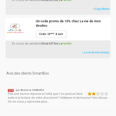
En cours de validité
| Utilisé 833 fois
|
vérifié !
» Enjoy Media
Un code promo de 10% chez La vie de mon
doudou
Code : LV***
voir
En cours de validité
| Utilisé 407 fois
|
vérifié !
» La vie de mon doudou
Avis des clients SmartBox
- par
Michel
le 10/08/2016
2
/
5
Pas une bonne réponse à l'idée que l'on peut se faire
suite à la lecture de votre document "châteaux et demeures" très déçus.
On ne nous y reprendra plus...