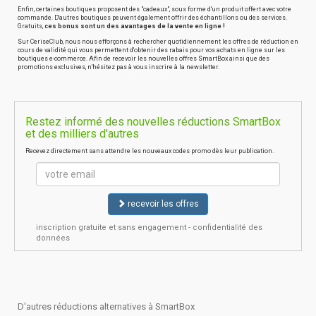
Enfin, certaines boutiques proposent des "cadeaux", sous forme d'un produit offert avec votre
commande. D'autres boutiques peuvent également offrir des échantillons ou des services.
Gratuits,
ces bonus sont un des avantages de la vente en ligne !
Sur CeriseClub, nous nous efforçons à rechercher quotidiennement les offres de réduction en
cours de validité qui vous permettent d'obtenir des rabais pour vos achats en ligne sur les
boutiques e-commerce. Afin de recevoir les nouvelles offres SmartBox ainsi que des
promotions exclusives, n'hésitez pas à vous inscrire à la newsletter.
Restez informé des nouvelles réductions SmartBox
et des milliers d'autres
Recevez directement sans attendre les nouveaux codes promo dès leur publication.
recevoir les offres
inscription gratuite et sans engagement - confidentialité des
données
D'autres réductions alternatives à SmartBox