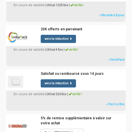
En cours de validité
| Utilisé 1203 fois
|
vérifié !
» Ma boite à Bijoux
20€ offerts en parrainant
vers la réduction
En cours de validité
| Utilisé 4 fois
|
vérifié !
» SmilePack
Satisfait ou remboursé sous 14 jours
vers la réduction
En cours de validité
| Utilisé 326 fois
|
vérifié !
» Pop In a Box
5% de remise supplémentaire à valoir sur
votre achat