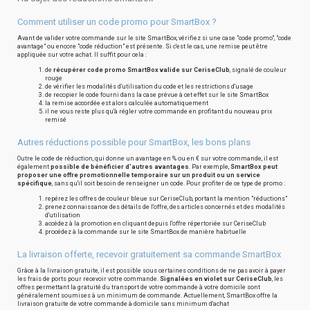
Comment utiliser un code promo pour SmartBox ?
Avant de valider votre commande sur le site SmartBox, vérifiez si une case "code promo", "code
avantage" ou encore "code réduction" est présente. Si c'est le cas, une remise peut être
appliquée sur votre achat. Il suffit pour cela :
de
récupérer code promo SmartBox valide sur CeriseClub
, signalé de couleur
rouge
de vérifier les modalités d'utilisation du code et les restrictions d'usage
de recopier le code fourni dans la case prévue à cet effet sur le site SmartBox
la remise accordée est alors calculée automatiquement
il ne vous reste plus qu'à régler votre commande en profitant du nouveau prix
remisé
Autres réductions possible pour SmartBox, les bons plans
Outre le code de réduction, qui donne un avantage en % ou en € sur votre commande, il est
également
possible de bénéficier d'autres avantages
. Par exemple,
SmartBox peut
proposer une offre promotionnelle temporaire sur un produit ou un service
spécifique
, sans qu'il soit besoin de renseigner un code. Pour profiter de ce type de promo :
repérez les offres de couleur bleue sur CeriseClub, portant la mention "réductions"
prenez connaissance des détails de l'offre, des articles concernés et des modalités
d'utilisation
accédez à la promotion en cliquant depuis l'offre répertoriée sur CeriseClub
procédez à la commande sur le site SmartBox de manière habituelle
La livraison offerte, recevoir gratuitement sa commande SmartBox
Grâce à la livraison gratuite, il est possible sous certaines conditions de ne pas avoir à payer
les frais de ports pour recevoir votre commande.
Signalées en violet sur CeriseClub
, les
offres permettant la gratuité du transport de votre commande à votre domicile sont
généralement soumises à un minimum de commande. Actuellement, SmartBox offre la
livraison gratuite de votre commande à domicile sans minimum d'achat