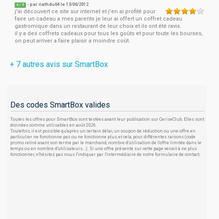
- par
nathdu64
le 13/06/2012
4
/
5
j'ai découvert ce site sur internet et j'en ai profité pour
faire un cadeau a mes parents je leur ai offert un coffret cadeau
gastromique dans un restaurant de leur choix et ils ont été ravis.
il y a des coffrets cadeaux pour tous les goûts et pour toute les bourses,
on peut arriver a faire plaisir a moindre coût.
+ 7 autres avis sur SmartBox
Des codes SmartBox valides
Toutes les offres pour SmartBox sont testées avant leur publication sur CeriseClub. Elles sont
données comme utilisables en août 2026.
Toutefois, il est possible qu'après un certain délai, un coupon de réduction ou une offre en
particulier ne fonctionne pas ou ne fonctionne plus, et cela, pour différentes raisons (code
promo retiré avant son terme par le marchand, nombre d'utilisation de l'offre limitée dans le
temps ou en nombre d'utilisateurs...). Si une offre présente sur cette page venait à ne plus
fonctionner, n'hésitez pas nous l'indiquer par l'intermédiaire de notre formulaire de contact.