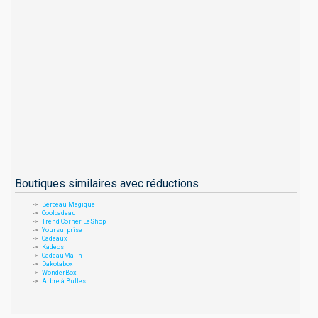
Boutiques similaires avec réductions
Berceau Magique
Coolcadeau
Trend Corner LeShop
Yoursurprise
Cadeaux
Kadeos
CadeauMalin
Dakotabox
WonderBox
Arbre à Bulles