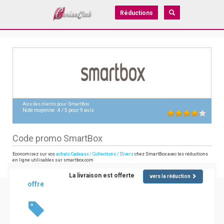
Réductions
Avis des clients pour
SmartBox
Note moyenne :
4
/
5
pour
9
avis
Code promo SmartBox
Economisez sur vos
achats Cadeaux / Collections / Divers
chez SmartBox avec les réductions
en ligne utilisables sur smartbox.com
La livraison est offerte
vers la réduction
offre