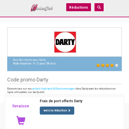
Réductions
Avis des clients pour
Darty
Note moyenne :
4
/
5
pour
38
avis
Code promo Darty
Economisez sur vos
achats High-tech & Electroménager
chez Darty avec les réductions en
ligne utilisables sur darty.com
Frais de port offerts Darty
livraison
vers la réduction