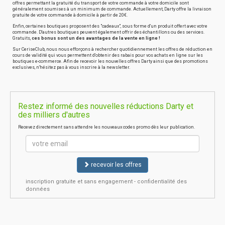
offres permettant la gratuité du transport de votre commande à votre domicile sont
généralement soumises à un minimum de commande. Actuellement, Darty offre la livraison
gratuite de votre commande à domicile à partir de 20€.
Enfin, certaines boutiques proposent des "cadeaux", sous forme d'un produit offert avec votre
commande. D'autres boutiques peuvent également offrir des échantillons ou des services.
Gratuits,
ces bonus sont un des avantages de la vente en ligne !
Sur CeriseClub, nous nous efforçons à rechercher quotidiennement les offres de réduction en
cours de validité qui vous permettent d'obtenir des rabais pour vos achats en ligne sur les
boutiques e-commerce. Afin de recevoir les nouvelles offres Darty ainsi que des promotions
exclusives, n'hésitez pas à vous inscrire à la newsletter.
Restez informé des nouvelles réductions Darty et
des milliers d'autres
Recevez directement sans attendre les nouveaux codes promo dès leur publication.
recevoir les offres
inscription gratuite et sans engagement - confidentialité des
données