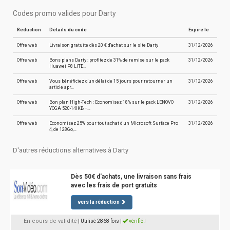
Codes promo valides pour Darty
Réduction
Détails du code
Expire le
Offre web
Livraison gratuite dès 20 € d'achat sur le site Darty
31/12/2026
Offre web
Bons plans Darty : profitez de 31% de remise sur le pack
31/12/2026
Huawei P8 LITE…
Offre web
Vous bénéficiez d'un délai de 15 jours pour retourner un
31/12/2026
article apr…
Offre web
Bon plan High-Tech : Economisez 18% sur le pack LENOVO
31/12/2026
YOGA 520-14IKB +…
Offre web
Economisez 25% pour tout achat d'un Microsoft Surface Pro
31/12/2026
4, de 128Go,…
D'autres réductions alternatives à Darty
Dès 50€ d'achats, une livraison sans frais
avec les frais de port gratuits
vers la réduction
En cours de validité
| Utilisé 2868 fois
|
vérifié !