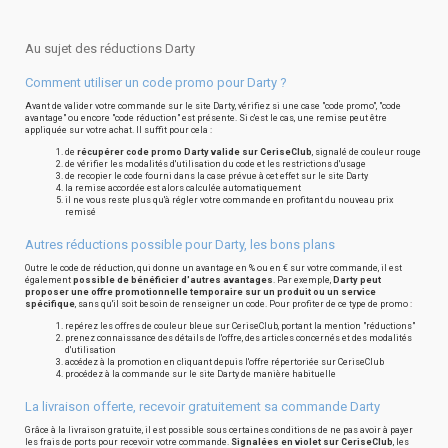
Au sujet des réductions Darty
Comment utiliser un code promo pour Darty ?
Avant de valider votre commande sur le site Darty, vérifiez si une case "code promo", "code
avantage" ou encore "code réduction" est présente. Si c'est le cas, une remise peut être
appliquée sur votre achat. Il suffit pour cela :
de
récupérer code promo Darty valide sur CeriseClub
, signalé de couleur rouge
de vérifier les modalités d'utilisation du code et les restrictions d'usage
de recopier le code fourni dans la case prévue à cet effet sur le site Darty
la remise accordée est alors calculée automatiquement
il ne vous reste plus qu'à régler votre commande en profitant du nouveau prix
remisé
Autres réductions possible pour Darty, les bons plans
Outre le code de réduction, qui donne un avantage en % ou en € sur votre commande, il est
également
possible de bénéficier d'autres avantages
. Par exemple,
Darty peut
proposer une offre promotionnelle temporaire sur un produit ou un service
spécifique
, sans qu'il soit besoin de renseigner un code. Pour profiter de ce type de promo :
repérez les offres de couleur bleue sur CeriseClub, portant la mention "réductions"
prenez connaissance des détails de l'offre, des articles concernés et des modalités
d'utilisation
accédez à la promotion en cliquant depuis l'offre répertoriée sur CeriseClub
procédez à la commande sur le site Darty de manière habituelle
La livraison offerte, recevoir gratuitement sa commande Darty
Grâce à la livraison gratuite, il est possible sous certaines conditions de ne pas avoir à payer
les frais de ports pour recevoir votre commande.
Signalées en violet sur CeriseClub
, les