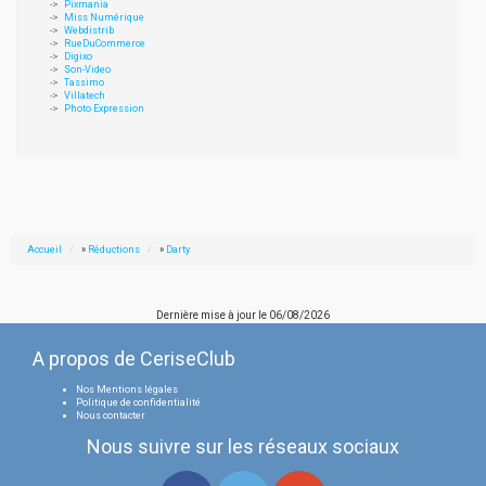
Pixmania
Miss Numérique
Webdistrib
RueDuCommerce
Digixo
Son-Video
Tassimo
Villatech
Photo Expression
Accueil
»
Réductions
»
Darty
Dernière mise à jour le
06/08/2026
A propos de CeriseClub
Nos Mentions légales
Politique de confidentialité
Nous contacter
Nous suivre sur les réseaux sociaux