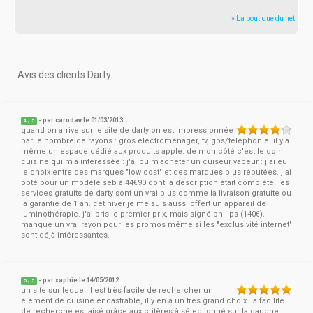
» La boutique du net
Avis des clients Darty
- par
carodav
le 01/03/2013
4
/
5
quand on arrive sur le site de darty on est impressionnée
par le nombre de rayons : gros électroménager, tv, gps/téléphonie. il y a
même un espace dédié aux produits apple. de mon côté c'est le coin
cuisine qui m'a intéressée : j'ai pu m'acheter un cuiseur vapeur : j'ai eu
le choix entre des marques "low cost" et des marques plus réputées. j'ai
opté pour un modèle seb à 44€90 dont la description était complète. les
services gratuits de darty sont un vrai plus comme la livraison gratuite ou
la garantie de 1 an. cet hiver je me suis aussi offert un appareil de
luminothérapie. j'ai pris le premier prix, mais signé philips (140€). il
manque un vrai rayon pour les promos même si les "exclusivité internet"
sont déjà intéressantes.
- par
xaphie
le 14/05/2012
5
/
5
un site sur lequel il est très facile de rechercher un
élément de cuisine encastrable, il y en a un très grand choix. la facilité
de recherche est aisé grâce aux critères à sélectionné sur la gauche.