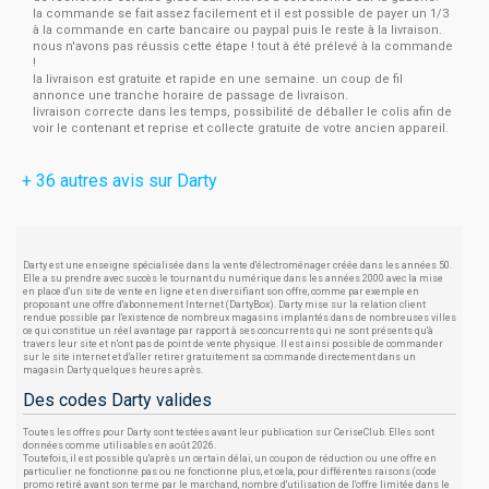
la commande se fait assez facilement et il est possible de payer un 1/3
à la commande en carte bancaire ou paypal puis le reste à la livraison.
nous n'avons pas réussis cette étape ! tout à été prélevé à la commande
!
la livraison est gratuite et rapide en une semaine. un coup de fil
annonce une tranche horaire de passage de livraison.
livraison correcte dans les temps, possibilité de déballer le colis afin de
voir le contenant et reprise et collecte gratuite de votre ancien appareil.
+ 36 autres avis sur Darty
Darty est une enseigne spécialisée dans la vente d'électroménager créée dans les années 50.
Elle a su prendre avec succès le tournant du numérique dans les années 2000 avec la mise
en place d'un site de vente en ligne et en diversifiant son offre, comme par exemple en
proposant une offre d'abonnement Internet (DartyBox). Darty mise sur la relation client
rendue possible par l'existence de nombreux magasins implantés dans de nombreuses villes
ce qui constitue un réel avantage par rapport à ses concurrents qui ne sont présents qu'à
travers leur site et n'ont pas de point de vente physique. Il est ainsi possible de commander
sur le site internet et d'aller retirer gratuitement sa commande directement dans un
magasin Darty quelques heures après.
Des codes Darty valides
Toutes les offres pour Darty sont testées avant leur publication sur CeriseClub. Elles sont
données comme utilisables en août 2026.
Toutefois, il est possible qu'après un certain délai, un coupon de réduction ou une offre en
particulier ne fonctionne pas ou ne fonctionne plus, et cela, pour différentes raisons (code
promo retiré avant son terme par le marchand, nombre d'utilisation de l'offre limitée dans le