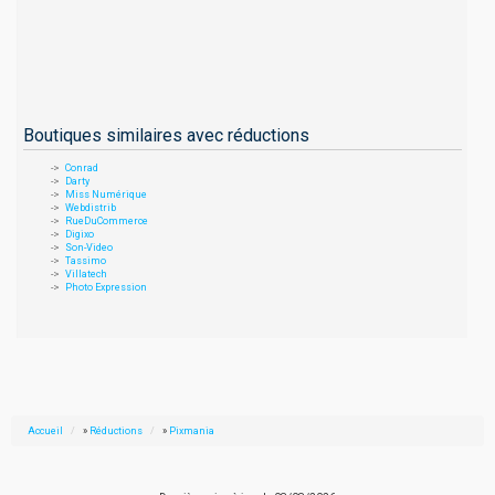
Boutiques similaires avec réductions
Conrad
Darty
Miss Numérique
Webdistrib
RueDuCommerce
Digixo
Son-Video
Tassimo
Villatech
Photo Expression
Accueil
»
Réductions
»
Pixmania