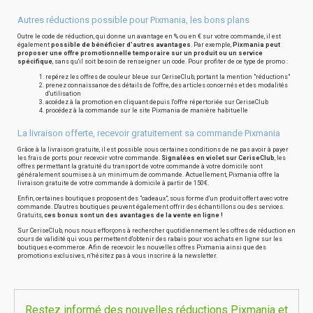
Autres réductions possible pour Pixmania, les bons plans
Outre le code de réduction, qui donne un avantage en % ou en € sur votre commande, il est
également
possible de bénéficier d'autres avantages
. Par exemple,
Pixmania peut
proposer une offre promotionnelle temporaire sur un produit ou un service
spécifique
, sans qu'il soit besoin de renseigner un code. Pour profiter de ce type de promo :
repérez les offres de couleur bleue sur CeriseClub, portant la mention "réductions"
prenez connaissance des détails de l'offre, des articles concernés et des modalités
d'utilisation
accédez à la promotion en cliquant depuis l'offre répertoriée sur CeriseClub
procédez à la commande sur le site Pixmania de manière habituelle
La livraison offerte, recevoir gratuitement sa commande Pixmania
Grâce à la livraison gratuite, il est possible sous certaines conditions de ne pas avoir à payer
les frais de ports pour recevoir votre commande.
Signalées en violet sur CeriseClub
, les
offres permettant la gratuité du transport de votre commande à votre domicile sont
généralement soumises à un minimum de commande. Actuellement, Pixmania offre la
livraison gratuite de votre commande à domicile à partir de 150€.
Enfin, certaines boutiques proposent des "cadeaux", sous forme d'un produit offert avec votre
commande. D'autres boutiques peuvent également offrir des échantillons ou des services.
Gratuits,
ces bonus sont un des avantages de la vente en ligne !
Sur CeriseClub, nous nous efforçons à rechercher quotidiennement les offres de réduction en
cours de validité qui vous permettent d'obtenir des rabais pour vos achats en ligne sur les
boutiques e-commerce. Afin de recevoir les nouvelles offres Pixmania ainsi que des
promotions exclusives, n'hésitez pas à vous inscrire à la newsletter.
Restez informé des nouvelles réductions Pixmania et