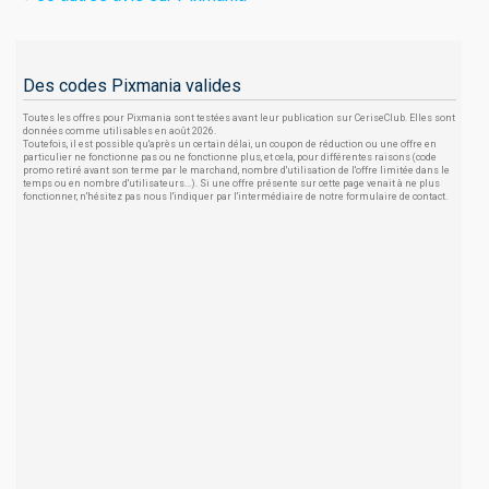
Des codes Pixmania valides
Toutes les offres pour Pixmania sont testées avant leur publication sur CeriseClub. Elles sont
données comme utilisables en août 2026.
Toutefois, il est possible qu'après un certain délai, un coupon de réduction ou une offre en
particulier ne fonctionne pas ou ne fonctionne plus, et cela, pour différentes raisons (code
promo retiré avant son terme par le marchand, nombre d'utilisation de l'offre limitée dans le
temps ou en nombre d'utilisateurs...). Si une offre présente sur cette page venait à ne plus
fonctionner, n'hésitez pas nous l'indiquer par l'intermédiaire de notre formulaire de contact.