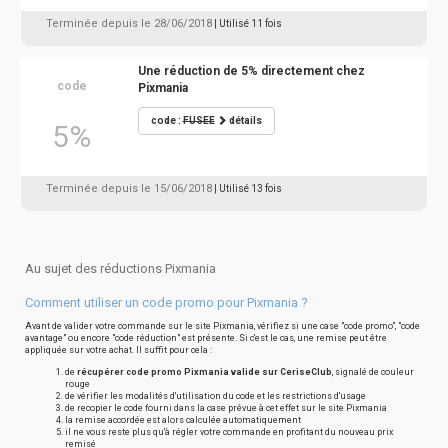
Terminée depuis le 28/06/2018
| Utilisé 11 fois
Une réduction de 5% directement chez
code
Pixmania
code :
FUSEE
détails
5%
Terminée depuis le 15/06/2018
| Utilisé 13 fois
Au sujet des réductions Pixmania
Comment utiliser un code promo pour Pixmania ?
Avant de valider votre commande sur le site Pixmania, vérifiez si une case "code promo", "code
avantage" ou encore "code réduction" est présente. Si c'est le cas, une remise peut être
appliquée sur votre achat. Il suffit pour cela :
de
récupérer code promo Pixmania valide sur CeriseClub
, signalé de couleur
rouge
de vérifier les modalités d'utilisation du code et les restrictions d'usage
de recopier le code fourni dans la case prévue à cet effet sur le site Pixmania
la remise accordée est alors calculée automatiquement
il ne vous reste plus qu'à régler votre commande en profitant du nouveau prix
remisé