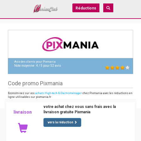
Réductions
Avis des clients pour
Pixmania
Note moyenne :
4
/
5
pour
52
avis
Code promo Pixmania
Economisez sur vos
achats High-tech & Electroménager
chez Pixmania avec les réductions en
ligne utilisables sur pixmania.fr
votre achat chez vous sans frais avec la
livraison
livraison gratuite Pixmania
vers la réduction