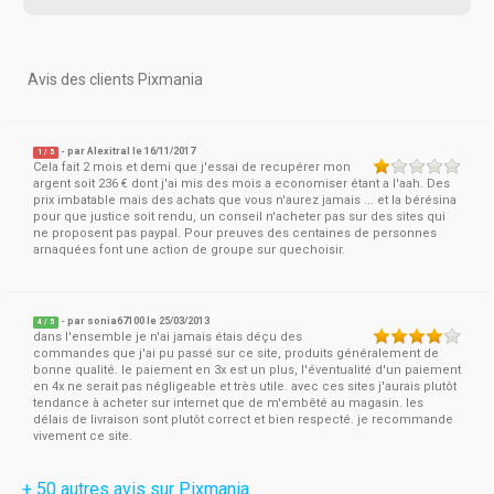
Avis des clients Pixmania
- par
Alexitral
le 16/11/2017
1
/
5
Cela fait 2 mois et demi que j'essai de recupérer mon
argent soit 236 € dont j'ai mis des mois a economiser étant a l'aah. Des
prix imbatable mais des achats que vous n'aurez jamais ... et la bérésina
pour que justice soit rendu, un conseil n'acheter pas sur des sites qui
ne proposent pas paypal. Pour preuves des centaines de personnes
arnaquées font une action de groupe sur quechoisir.
- par
sonia67100
le 25/03/2013
4
/
5
dans l'ensemble je n'ai jamais étais déçu des
commandes que j'ai pu passé sur ce site, produits généralement de
bonne qualité. le paiement en 3x est un plus, l'éventualité d'un paiement
en 4x ne serait pas négligeable et très utile. avec ces sites j'aurais plutôt
tendance à acheter sur internet que de m'embêté au magasin. les
délais de livraison sont plutôt correct et bien respecté. je recommande
vivement ce site.
+ 50 autres avis sur Pixmania