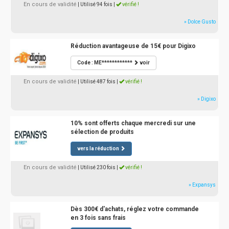
En cours de validité
| Utilisé 94 fois
|
vérifié !
» Dolce Gusto
Réduction avantageuse de 15€ pour Digixo
Code : ME************
voir
En cours de validité
| Utilisé 487 fois
|
vérifié !
» Digixo
10% sont offerts chaque mercredi sur une
sélection de produits
vers la réduction
En cours de validité
| Utilisé 230 fois
|
vérifié !
» Expansys
Dès 300€ d'achats, réglez votre commande
en 3 fois sans frais