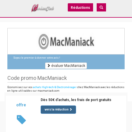
Réductions
Soyez le premier à donner votre avis !
évaluer MacManiack
Code promo MacManiack
Economisez sur vos
achats High-tech & Electroménager
chez MacManiack avec les réductions
en ligne utilisables sur macmaniack.com
Dès 50€ d'achats, les frais de port gratuits
offre
vers la réduction