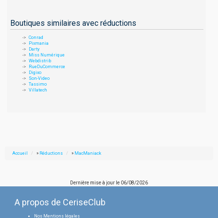
Boutiques similaires avec réductions
Conrad
Pixmania
Darty
Miss Numérique
Webdistrib
RueDuCommerce
Digixo
Son-Video
Tassimo
Villatech
Accueil
»
Réductions
»
MacManiack
Dernière mise à jour le
06/08/2026
A propos de CeriseClub
Nos Mentions légales