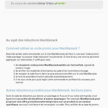
En cours de validité
| Utilisé 13 fois
|
vérifié !
Au sujet des réductions MacManiack
Comment utiliser un code promo pour MacManiack ?
Avant de valider votre commande sur le site MacManiack, vérifiez si une case "code promo",
"code avantage" ou encore "code réduction" est présente. Si c'est le cas, une remise peut être
appliquée sur votre achat. Il suffit pour cela :
de
récupérer code promo MacManiack valide sur CeriseClub
, signalé de
couleur rouge
de vérifier les modalités d'utilisation du code et les restrictions d'usage
de recopier le code fourni dans la case prévue à cet effet sur le site MacManiack
la remise accordée est alors calculée automatiquement
il ne vous reste plus qu'à régler votre commande en profitant du nouveau prix
remisé
Autres réductions possible pour MacManiack, les bons plans
Outre le code de réduction, qui donne un avantage en % ou en € sur votre commande, il est
également
possible de bénéficier d'autres avantages
. Par exemple,
MacManiack peut
proposer une offre promotionnelle temporaire sur un produit ou un service
spécifique
, sans qu'il soit besoin de renseigner un code. Pour profiter de ce type de promo :