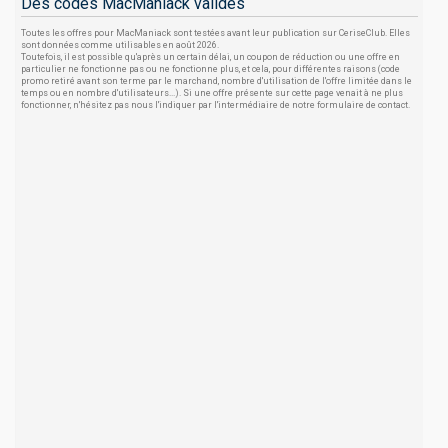
Des codes MacManiack valides
Toutes les offres pour MacManiack sont testées avant leur publication sur CeriseClub. Elles
sont données comme utilisables en août 2026.
Toutefois, il est possible qu'après un certain délai, un coupon de réduction ou une offre en
particulier ne fonctionne pas ou ne fonctionne plus, et cela, pour différentes raisons (code
promo retiré avant son terme par le marchand, nombre d'utilisation de l'offre limitée dans le
temps ou en nombre d'utilisateurs...). Si une offre présente sur cette page venait à ne plus
fonctionner, n'hésitez pas nous l'indiquer par l'intermédiaire de notre formulaire de contact.