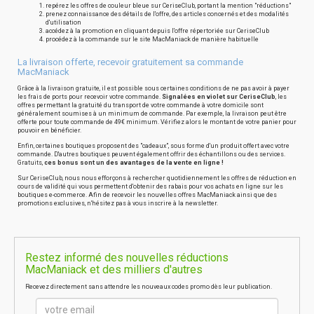
repérez les offres de couleur bleue sur CeriseClub, portant la mention "réductions"
prenez connaissance des détails de l'offre, des articles concernés et des modalités
d'utilisation
accédez à la promotion en cliquant depuis l'offre répertoriée sur CeriseClub
procédez à la commande sur le site MacManiack de manière habituelle
La livraison offerte, recevoir gratuitement sa commande
MacManiack
Grâce à la livraison gratuite, il est possible sous certaines conditions de ne pas avoir à payer
les frais de ports pour recevoir votre commande.
Signalées en violet sur CeriseClub
, les
offres permettant la gratuité du transport de votre commande à votre domicile sont
généralement soumises à un minimum de commande. Par exemple, la livraison peut être
offerte pour toute commande de 49€ minimum. Vérifiez alors le montant de votre panier pour
pouvoir en bénéficier.
Enfin, certaines boutiques proposent des "cadeaux", sous forme d'un produit offert avec votre
commande. D'autres boutiques peuvent également offrir des échantillons ou des services.
Gratuits,
ces bonus sont un des avantages de la vente en ligne !
Sur CeriseClub, nous nous efforçons à rechercher quotidiennement les offres de réduction en
cours de validité qui vous permettent d'obtenir des rabais pour vos achats en ligne sur les
boutiques e-commerce. Afin de recevoir les nouvelles offres MacManiack ainsi que des
promotions exclusives, n'hésitez pas à vous inscrire à la newsletter.
Restez informé des nouvelles réductions
MacManiack et des milliers d'autres
Recevez directement sans attendre les nouveaux codes promo dès leur publication.