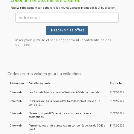
collection et des milliers d'autres
Recevez directement sans attendre les nouveaux codes promo dès leur publication.
recevoir les offres
inscription gratuite et sans engagement - confidentialité des
données
Codes promo valides pour La collection
Réduction
Détails du code
Expire le
Offre web
Les frais de livraison sont offerts dès 60€ de commande
31/12/2026
Offre web
Inscrivez-vous à la newsletter La collection et recevez un
31/12/2026
bon de ré…
Offre web
Obtenez jusqu'à 80% de réducton sur les articles en
31/12/2026
promotions
Offre web
Parrainez vos amis et recevez un bon de réduction de 5€ dès
31/12/2026
que l'…