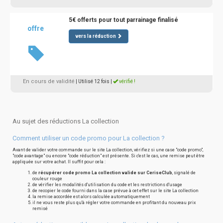
5€ offerts pour tout parrainage finalisé
offre
vers la réduction
En cours de validité
| Utilisé 12 fois
|
vérifié !
Au sujet des réductions La collection
Comment utiliser un code promo pour La collection ?
Avant de valider votre commande sur le site La collection, vérifiez si une case "code promo",
"code avantage" ou encore "code réduction" est présente. Si c'est le cas, une remise peut être
appliquée sur votre achat. Il suffit pour cela :
de
récupérer code promo La collection valide sur CeriseClub
, signalé de
couleur rouge
de vérifier les modalités d'utilisation du code et les restrictions d'usage
de recopier le code fourni dans la case prévue à cet effet sur le site La collection
la remise accordée est alors calculée automatiquement
il ne vous reste plus qu'à régler votre commande en profitant du nouveau prix
remisé