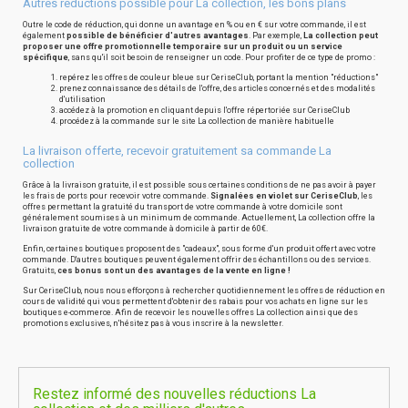
Autres réductions possible pour La collection, les bons plans
Outre le code de réduction, qui donne un avantage en % ou en € sur votre commande, il est
également
possible de bénéficier d'autres avantages
. Par exemple,
La collection peut
proposer une offre promotionnelle temporaire sur un produit ou un service
spécifique
, sans qu'il soit besoin de renseigner un code. Pour profiter de ce type de promo :
repérez les offres de couleur bleue sur CeriseClub, portant la mention "réductions"
prenez connaissance des détails de l'offre, des articles concernés et des modalités
d'utilisation
accédez à la promotion en cliquant depuis l'offre répertoriée sur CeriseClub
procédez à la commande sur le site La collection de manière habituelle
La livraison offerte, recevoir gratuitement sa commande La
collection
Grâce à la livraison gratuite, il est possible sous certaines conditions de ne pas avoir à payer
les frais de ports pour recevoir votre commande.
Signalées en violet sur CeriseClub
, les
offres permettant la gratuité du transport de votre commande à votre domicile sont
généralement soumises à un minimum de commande. Actuellement, La collection offre la
livraison gratuite de votre commande à domicile à partir de 60€.
Enfin, certaines boutiques proposent des "cadeaux", sous forme d'un produit offert avec votre
commande. D'autres boutiques peuvent également offrir des échantillons ou des services.
Gratuits,
ces bonus sont un des avantages de la vente en ligne !
Sur CeriseClub, nous nous efforçons à rechercher quotidiennement les offres de réduction en
cours de validité qui vous permettent d'obtenir des rabais pour vos achats en ligne sur les
boutiques e-commerce. Afin de recevoir les nouvelles offres La collection ainsi que des
promotions exclusives, n'hésitez pas à vous inscrire à la newsletter.
Restez informé des nouvelles réductions La