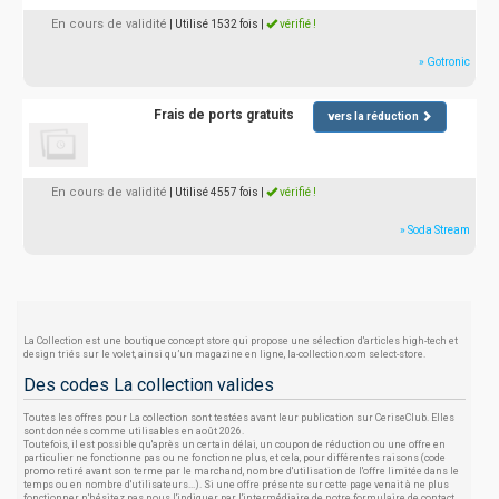
En cours de validité
| Utilisé 1532 fois
|
vérifié !
» Gotronic
Frais de ports gratuits
vers la réduction
En cours de validité
| Utilisé 4557 fois
|
vérifié !
» Soda Stream
La Collection est une boutique concept store qui propose une sélection d'articles high-tech et
design triés sur le volet, ainsi qu’un magazine en ligne, la-collection.com select-store.
Des codes La collection valides
Toutes les offres pour La collection sont testées avant leur publication sur CeriseClub. Elles
sont données comme utilisables en août 2026.
Toutefois, il est possible qu'après un certain délai, un coupon de réduction ou une offre en
particulier ne fonctionne pas ou ne fonctionne plus, et cela, pour différentes raisons (code
promo retiré avant son terme par le marchand, nombre d'utilisation de l'offre limitée dans le
temps ou en nombre d'utilisateurs...). Si une offre présente sur cette page venait à ne plus
fonctionner, n'hésitez pas nous l'indiquer par l'intermédiaire de notre formulaire de contact.