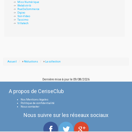
Miss Numérique
Webdistrib
RueDuCommerce
Digixo
Son-Video
Tassimo
Villatech
Accueil
»
Réductions
»
La collection
Dernière mise à jour le
09/08/2026
A propos de CeriseClub
Nos Mentions légales
Politique de confidentialité
Nous contacter
Nous suivre sur les réseaux sociaux