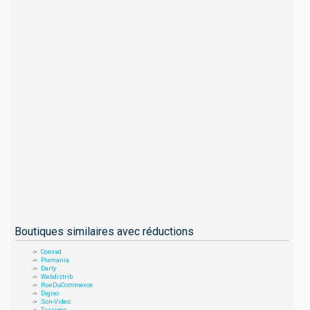
Boutiques similaires avec réductions
Conrad
Pixmania
Darty
Webdistrib
RueDuCommerce
Digixo
Son-Video