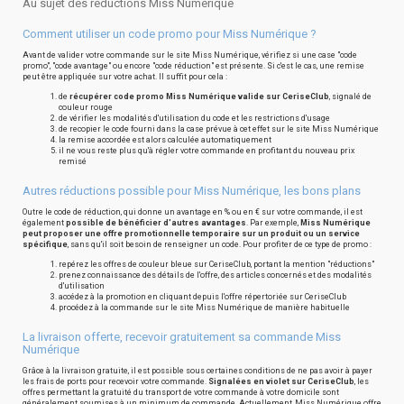
Au sujet des réductions Miss Numérique
Comment utiliser un code promo pour Miss Numérique ?
Avant de valider votre commande sur le site Miss Numérique, vérifiez si une case "code
promo", "code avantage" ou encore "code réduction" est présente. Si c'est le cas, une remise
peut être appliquée sur votre achat. Il suffit pour cela :
de
récupérer code promo Miss Numérique valide sur CeriseClub
, signalé de
couleur rouge
de vérifier les modalités d'utilisation du code et les restrictions d'usage
de recopier le code fourni dans la case prévue à cet effet sur le site Miss Numérique
la remise accordée est alors calculée automatiquement
il ne vous reste plus qu'à régler votre commande en profitant du nouveau prix
remisé
Autres réductions possible pour Miss Numérique, les bons plans
Outre le code de réduction, qui donne un avantage en % ou en € sur votre commande, il est
également
possible de bénéficier d'autres avantages
. Par exemple,
Miss Numérique
peut proposer une offre promotionnelle temporaire sur un produit ou un service
spécifique
, sans qu'il soit besoin de renseigner un code. Pour profiter de ce type de promo :
repérez les offres de couleur bleue sur CeriseClub, portant la mention "réductions"
prenez connaissance des détails de l'offre, des articles concernés et des modalités
d'utilisation
accédez à la promotion en cliquant depuis l'offre répertoriée sur CeriseClub
procédez à la commande sur le site Miss Numérique de manière habituelle
La livraison offerte, recevoir gratuitement sa commande Miss
Numérique
Grâce à la livraison gratuite, il est possible sous certaines conditions de ne pas avoir à payer
les frais de ports pour recevoir votre commande.
Signalées en violet sur CeriseClub
, les
offres permettant la gratuité du transport de votre commande à votre domicile sont
généralement soumises à un minimum de commande. Actuellement, Miss Numérique offre