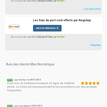
En cours de validité
| Utilisé 50 fois
|
vérifié !
» Les bons choix
Les frais de port sont offerts par Negobay
vers la réduction
En cours de validité
| Utilisé 67 fois
|
vérifié !
» Negobay
Avis des clients Miss Numérique
- par
mistus
le 09/11/2013
5
/
5
Pour moi, la meilleure boutique en ligne de matériel
photo. Le choix est impressionnant et les promotions sur des produits
fréquentes
- par
carodav
le 19/01/2013
4
/
5