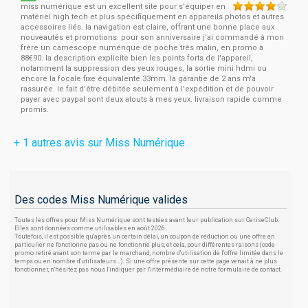
miss numérique est un excellent site pour s'équiper en
matériel high tech et plus spécifiquement en appareils photos et autres
accessoires liés. la navigation est claire, offrant une bonne place aux
nouveautés et promotions. pour son anniversaire j'ai commandé à mon
frère un camescope numérique de poche très malin, en promo à
88€90. la description explicite bien les points forts de l'appareil,
notamment la suppression des yeux rouges, la sortie mini hdmi ou
encore la focale fixe équivalente 33mm. la garantie de 2 ans m'a
rassurée. le fait d'être débitée seulement à l'expédition et de pouvoir
payer avec paypal sont deux atouts à mes yeux. livraison rapide comme
promis.
+ 1 autres avis sur Miss Numérique
Des codes Miss Numérique valides
Toutes les offres pour Miss Numérique sont testées avant leur publication sur CeriseClub.
Elles sont données comme utilisables en août 2026.
Toutefois, il est possible qu'après un certain délai, un coupon de réduction ou une offre en
particulier ne fonctionne pas ou ne fonctionne plus, et cela, pour différentes raisons (code
promo retiré avant son terme par le marchand, nombre d'utilisation de l'offre limitée dans le
temps ou en nombre d'utilisateurs...). Si une offre présente sur cette page venait à ne plus
fonctionner, n'hésitez pas nous l'indiquer par l'intermédiaire de notre formulaire de contact.