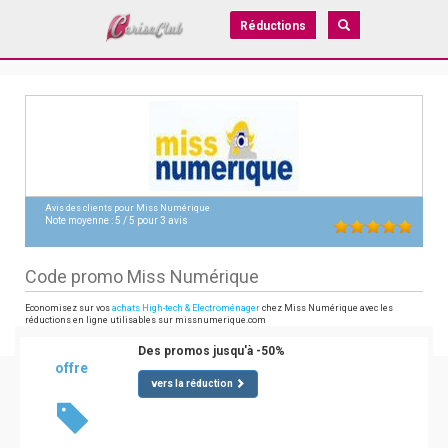
Réductions
Avis des clients pour
Miss Numérique
Note moyenne :
5
/
5
pour
3
avis
Code promo Miss Numérique
Economisez sur vos
achats High-tech & Electroménager
chez Miss Numérique avec les
réductions en ligne utilisables sur missnumerique.com
Des promos jusqu'à -50%
offre
vers la réduction