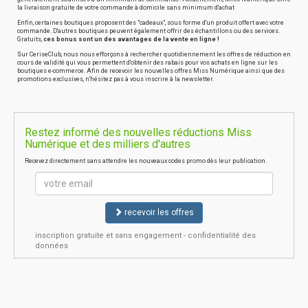
la livraison gratuite de votre commande à domicile sans minimum d'achat
Enfin, certaines boutiques proposent des "cadeaux", sous forme d'un produit offert avec votre
commande. D'autres boutiques peuvent également offrir des échantillons ou des services.
Gratuits,
ces bonus sont un des avantages de la vente en ligne !
Sur CeriseClub, nous nous efforçons à rechercher quotidiennement les offres de réduction en
cours de validité qui vous permettent d'obtenir des rabais pour vos achats en ligne sur les
boutiques e-commerce. Afin de recevoir les nouvelles offres Miss Numérique ainsi que des
promotions exclusives, n'hésitez pas à vous inscrire à la newsletter.
Restez informé des nouvelles réductions Miss
Numérique et des milliers d'autres
Recevez directement sans attendre les nouveaux codes promo dès leur publication.
recevoir les offres
inscription gratuite et sans engagement - confidentialité des
données