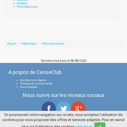
Tassimo
Villatech
Photo Expression
Accueil
»
Réductions
»
Miss Numérique
Dernière mise à jour le
08/08/2026
A propos de CeriseClub
Nos Mentions légales
Politique de confidentialité
Nous contacter
Nous suivre sur les réseaux sociaux
En poursuivant votre navigation sur ce site, vous acceptez l'utilisation de
cookies pour vous proposer des offres et services adaptés. Pour en savoir
Tous droits réservés
La Cerise Bleue 2006 / 2026
plus sur l'utilisation des cookies,
cliquez-ici
.
ok