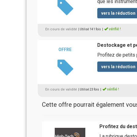
que les instrumen
vers la réduction
vérifié !
En cours de validité
| Utilisé 141 fois
|
Destockage et pe
OFFRE
Profitez de petits
vers la réduction
vérifié !
En cours de validité
| Utilisé 23 fois
|
Cette offre pourrait également vous 
Profitez du des
La rubrique dest