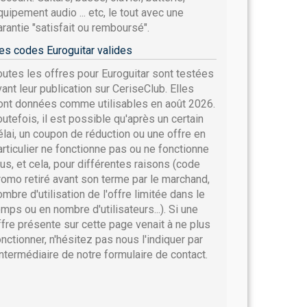
quipement audio ... etc, le tout avec une
arantie "satisfait ou remboursé".
es codes Euroguitar valides
outes les offres pour Euroguitar sont testées
vant leur publication sur CeriseClub. Elles
ont données comme utilisables en août 2026.
outefois, il est possible qu'après un certain
élai, un coupon de réduction ou une offre en
articulier ne fonctionne pas ou ne fonctionne
lus, et cela, pour différentes raisons (code
romo retiré avant son terme par le marchand,
ombre d'utilisation de l'offre limitée dans le
emps ou en nombre d'utilisateurs...). Si une
ffre présente sur cette page venait à ne plus
onctionner, n'hésitez pas nous l'indiquer par
'intermédiaire de notre formulaire de contact.