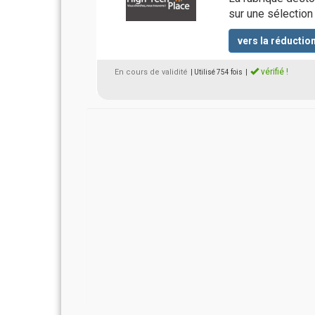
sur une sélection 
vers la réductio
vérifié !
En cours de validité
| Utilisé 754 fois
|