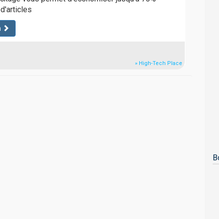
d'articles
n
» High-Tech Place
B