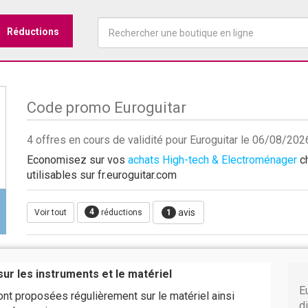
Réductions
Code promo Euroguitar
4 offres en cours de validité pour Euroguitar le 06/08/202
Economisez sur vos
achats High-tech & Electroménager
ch
utilisables sur fr.euroguitar.com
4
avis
Voir tout
réductions
1
ur les instruments et le matériel
E
t proposées régulièrement sur le matériel ainsi
di