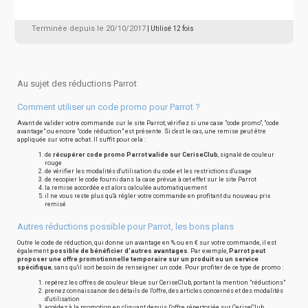
Terminée depuis le 20/10/2017
| Utilisé 12 fois
Au sujet des réductions Parrot
Comment utiliser un code promo pour Parrot ?
Avant de valider votre commande sur le site Parrot, vérifiez si une case "code promo", "code
avantage" ou encore "code réduction" est présente. Si c'est le cas, une remise peut être
appliquée sur votre achat. Il suffit pour cela :
de
récupérer code promo Parrot valide sur CeriseClub
, signalé de couleur
rouge
de vérifier les modalités d'utilisation du code et les restrictions d'usage
de recopier le code fourni dans la case prévue à cet effet sur le site Parrot
la remise accordée est alors calculée automatiquement
il ne vous reste plus qu'à régler votre commande en profitant du nouveau prix
remisé
Autres réductions possible pour Parrot, les bons plans
Outre le code de réduction, qui donne un avantage en % ou en € sur votre commande, il est
également
possible de bénéficier d'autres avantages
. Par exemple,
Parrot peut
proposer une offre promotionnelle temporaire sur un produit ou un service
spécifique
, sans qu'il soit besoin de renseigner un code. Pour profiter de ce type de promo :
repérez les offres de couleur bleue sur CeriseClub, portant la mention "réductions"
prenez connaissance des détails de l'offre, des articles concernés et des modalités
d'utilisation
accédez à la promotion en cliquant depuis l'offre répertoriée sur CeriseClub