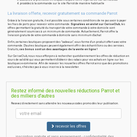
procédez à la commande sur le site Parrot de manière habituelle
La livraison offerte, recevoir gratuitement sa commande Parrot
Grâce à la livraison gratuite, il est possible sous certaines conditions de ne pas avoir à payer
les frais de ports pour recevoir votre commande.
Signalées en violet sur CeriseClub
, les
offres permettant la gratuité du transport de votre commande à votre domicile sont
généralement soumises à un minimum de commande. Actuellement, Parrot offre la
livraison gratuite de votre commande à domicile sans minimum d'achat
Enfin, certaines boutiques proposent des "cadeaux", sous forme d'un produit offert avec votre
commande. D'autres boutiques peuvent également offrir des échantillons ou des services.
Gratuits,
ces bonus sont un des avantages de la vente en ligne !
Sur CeriseClub, nous nous efforçons à rechercher quotidiennement les offres de réduction en
cours de validité qui vous permettent d'obtenir des rabais pour vos achats en ligne sur les
boutiques e-commerce. Afin de recevoir les nouvelles offres Parrot ainsi que des promotions
exclusives, n'hésitez pas à vous inscrire à la newsletter.
Restez informé des nouvelles réductions Parrot et
des milliers d'autres
Recevez directement sans attendre les nouveaux codes promo dès leur publication.
recevoir les offres
inscription gratuite et sans engagement - confidentialité des