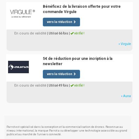
Bénéficez de la livraison offerte pour votre
commande Virgule
vers la réduction
En cours de validité
| Utilisé 66 fois
|
vérifié !
» Virgule
5€ de réduction pour une incription à la
newsletter
vers la réduction
En cours de validité
| Utilisé 49 fois
|
vérifié !
» Auna
Parrot est spécialisé dans la conception et la commercialisation de drones. Reconnue au
niveau international, la marque Parrot a su développer une technologie accessible au grand
public et au marché de l'univers connecté.