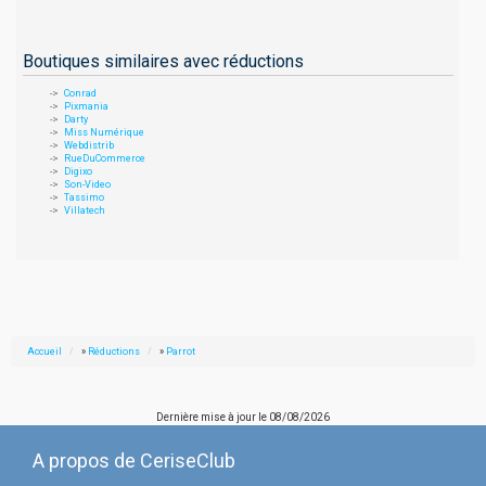
Boutiques similaires avec réductions
Conrad
Pixmania
Darty
Miss Numérique
Webdistrib
RueDuCommerce
Digixo
Son-Video
Tassimo
Villatech
Accueil
»
Réductions
»
Parrot
Dernière mise à jour le
08/08/2026
A propos de CeriseClub