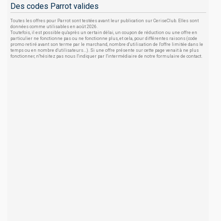
Des codes Parrot valides
Toutes les offres pour Parrot sont testées avant leur publication sur CeriseClub. Elles sont
données comme utilisables en août 2026.
Toutefois, il est possible qu'après un certain délai, un coupon de réduction ou une offre en
particulier ne fonctionne pas ou ne fonctionne plus, et cela, pour différentes raisons (code
promo retiré avant son terme par le marchand, nombre d'utilisation de l'offre limitée dans le
temps ou en nombre d'utilisateurs...). Si une offre présente sur cette page venait à ne plus
fonctionner, n'hésitez pas nous l'indiquer par l'intermédiaire de notre formulaire de contact.