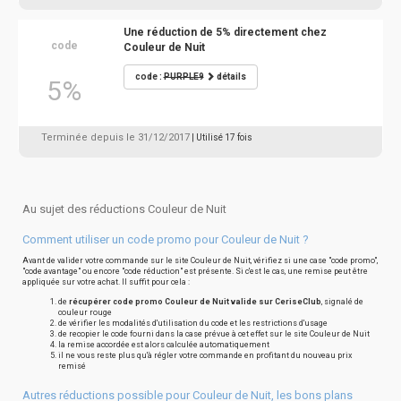
Une réduction de 5% directement chez
code
Couleur de Nuit
code :
PURPLE9
détails
5%
Terminée depuis le 31/12/2017
| Utilisé 17 fois
Au sujet des réductions Couleur de Nuit
Comment utiliser un code promo pour Couleur de Nuit ?
Avant de valider votre commande sur le site Couleur de Nuit, vérifiez si une case "code promo",
"code avantage" ou encore "code réduction" est présente. Si c'est le cas, une remise peut être
appliquée sur votre achat. Il suffit pour cela :
de
récupérer code promo Couleur de Nuit valide sur CeriseClub
, signalé de
couleur rouge
de vérifier les modalités d'utilisation du code et les restrictions d'usage
de recopier le code fourni dans la case prévue à cet effet sur le site Couleur de Nuit
la remise accordée est alors calculée automatiquement
il ne vous reste plus qu'à régler votre commande en profitant du nouveau prix
remisé
Autres réductions possible pour Couleur de Nuit, les bons plans