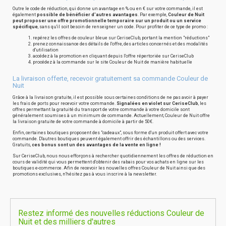
Outre le code de réduction, qui donne un avantage en % ou en € sur votre commande, il est
également
possible de bénéficier d'autres avantages
. Par exemple,
Couleur de Nuit
peut proposer une offre promotionnelle temporaire sur un produit ou un service
spécifique
, sans qu'il soit besoin de renseigner un code. Pour profiter de ce type de promo :
repérez les offres de couleur bleue sur CeriseClub, portant la mention "réductions"
prenez connaissance des détails de l'offre, des articles concernés et des modalités
d'utilisation
accédez à la promotion en cliquant depuis l'offre répertoriée sur CeriseClub
procédez à la commande sur le site Couleur de Nuit de manière habituelle
La livraison offerte, recevoir gratuitement sa commande Couleur de
Nuit
Grâce à la livraison gratuite, il est possible sous certaines conditions de ne pas avoir à payer
les frais de ports pour recevoir votre commande.
Signalées en violet sur CeriseClub
, les
offres permettant la gratuité du transport de votre commande à votre domicile sont
généralement soumises à un minimum de commande. Actuellement, Couleur de Nuit offre
la livraison gratuite de votre commande à domicile à partir de 50€.
Enfin, certaines boutiques proposent des "cadeaux", sous forme d'un produit offert avec votre
commande. D'autres boutiques peuvent également offrir des échantillons ou des services.
Gratuits,
ces bonus sont un des avantages de la vente en ligne !
Sur CeriseClub, nous nous efforçons à rechercher quotidiennement les offres de réduction en
cours de validité qui vous permettent d'obtenir des rabais pour vos achats en ligne sur les
boutiques e-commerce. Afin de recevoir les nouvelles offres Couleur de Nuit ainsi que des
promotions exclusives, n'hésitez pas à vous inscrire à la newsletter.
Restez informé des nouvelles réductions Couleur de
Nuit et des milliers d'autres