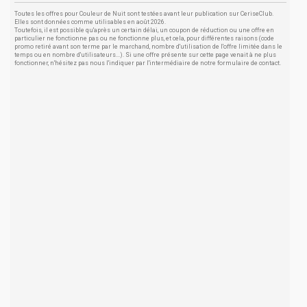
Toutes les offres pour Couleur de Nuit sont testées avant leur publication sur CeriseClub.
Elles sont données comme utilisables en août 2026.
Toutefois, il est possible qu'après un certain délai, un coupon de réduction ou une offre en
particulier ne fonctionne pas ou ne fonctionne plus, et cela, pour différentes raisons (code
promo retiré avant son terme par le marchand, nombre d'utilisation de l'offre limitée dans le
temps ou en nombre d'utilisateurs...). Si une offre présente sur cette page venait à ne plus
fonctionner, n'hésitez pas nous l'indiquer par l'intermédiaire de notre formulaire de contact.