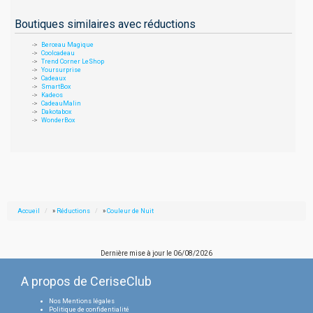
Boutiques similaires avec réductions
Berceau Magique
Coolcadeau
Trend Corner LeShop
Yoursurprise
Cadeaux
SmartBox
Kadeos
CadeauMalin
Dakotabox
WonderBox
Accueil
»
Réductions
»
Couleur de Nuit
Dernière mise à jour le
06/08/2026
A propos de CeriseClub
Nos Mentions légales
Politique de confidentialité