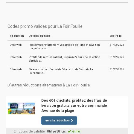
Codes promo valides pour La Foir'Fouille
Réduction
Détails du code
Expire le
Offre web
- Réservez gratuitement vos articles en ligne et payez en
31/12/2026
magasin ceux…
Offre web
Profitez de remises allant jusqu'à 60% sur une sélection
31/12/2026
d'articles…
Offre web
Recevez un bon d'achat de 5€ à partir de 5 achats La
31/12/2026
Foir'Fouille…
D'autres réductions alternatives à La Foir'Fouille
Dès 60€ d'achats, profitez des frais de
livraison gratuits sur votre commande
Avenue de la plage
vers la réduction
En cours de validité
| Utilisé 38 fois
|
vérifié !