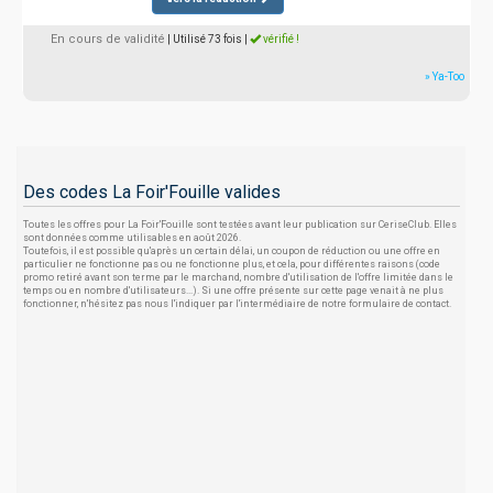
En cours de validité
| Utilisé 73 fois
|
vérifié !
» Ya-Too
Des codes La Foir'Fouille valides
Toutes les offres pour La Foir'Fouille sont testées avant leur publication sur CeriseClub. Elles
sont données comme utilisables en août 2026.
Toutefois, il est possible qu'après un certain délai, un coupon de réduction ou une offre en
particulier ne fonctionne pas ou ne fonctionne plus, et cela, pour différentes raisons (code
promo retiré avant son terme par le marchand, nombre d'utilisation de l'offre limitée dans le
temps ou en nombre d'utilisateurs...). Si une offre présente sur cette page venait à ne plus
fonctionner, n'hésitez pas nous l'indiquer par l'intermédiaire de notre formulaire de contact.