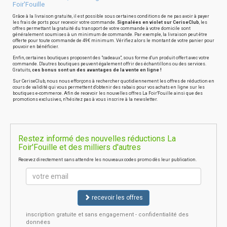
Foir'Fouille
Grâce à la livraison gratuite, il est possible sous certaines conditions de ne pas avoir à payer
les frais de ports pour recevoir votre commande.
Signalées en violet sur CeriseClub
, les
offres permettant la gratuité du transport de votre commande à votre domicile sont
généralement soumises à un minimum de commande. Par exemple, la livraison peut être
offerte pour toute commande de 49€ minimum. Vérifiez alors le montant de votre panier pour
pouvoir en bénéficier.
Enfin, certaines boutiques proposent des "cadeaux", sous forme d'un produit offert avec votre
commande. D'autres boutiques peuvent également offrir des échantillons ou des services.
Gratuits,
ces bonus sont un des avantages de la vente en ligne !
Sur CeriseClub, nous nous efforçons à rechercher quotidiennement les offres de réduction en
cours de validité qui vous permettent d'obtenir des rabais pour vos achats en ligne sur les
boutiques e-commerce. Afin de recevoir les nouvelles offres La Foir'Fouille ainsi que des
promotions exclusives, n'hésitez pas à vous inscrire à la newsletter.
Restez informé des nouvelles réductions La
Foir'Fouille et des milliers d'autres
Recevez directement sans attendre les nouveaux codes promo dès leur publication.
recevoir les offres
inscription gratuite et sans engagement - confidentialité des
données