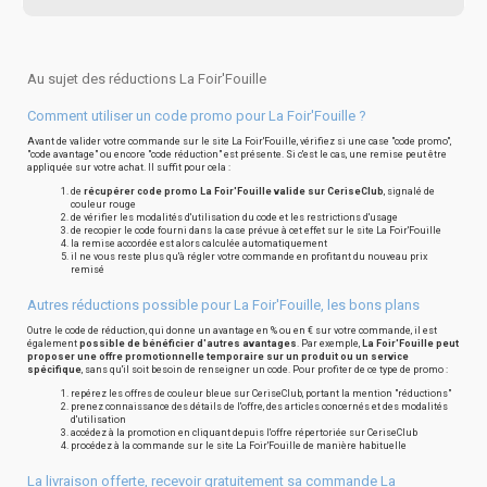
Au sujet des réductions La Foir'Fouille
Comment utiliser un code promo pour La Foir'Fouille ?
Avant de valider votre commande sur le site La Foir'Fouille, vérifiez si une case "code promo",
"code avantage" ou encore "code réduction" est présente. Si c'est le cas, une remise peut être
appliquée sur votre achat. Il suffit pour cela :
de
récupérer code promo La Foir'Fouille valide sur CeriseClub
, signalé de
couleur rouge
de vérifier les modalités d'utilisation du code et les restrictions d'usage
de recopier le code fourni dans la case prévue à cet effet sur le site La Foir'Fouille
la remise accordée est alors calculée automatiquement
il ne vous reste plus qu'à régler votre commande en profitant du nouveau prix
remisé
Autres réductions possible pour La Foir'Fouille, les bons plans
Outre le code de réduction, qui donne un avantage en % ou en € sur votre commande, il est
également
possible de bénéficier d'autres avantages
. Par exemple,
La Foir'Fouille peut
proposer une offre promotionnelle temporaire sur un produit ou un service
spécifique
, sans qu'il soit besoin de renseigner un code. Pour profiter de ce type de promo :
repérez les offres de couleur bleue sur CeriseClub, portant la mention "réductions"
prenez connaissance des détails de l'offre, des articles concernés et des modalités
d'utilisation
accédez à la promotion en cliquant depuis l'offre répertoriée sur CeriseClub
procédez à la commande sur le site La Foir'Fouille de manière habituelle
La livraison offerte, recevoir gratuitement sa commande La