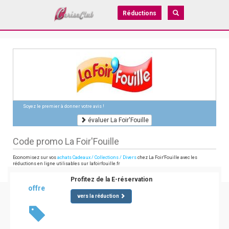
Réductions
Soyez le premier à donner votre avis !
évaluer La Foir'Fouille
Code promo La Foir'Fouille
Economisez sur vos
achats Cadeaux / Collections / Divers
chez La Foir'Fouille avec les
réductions en ligne utilisables sur lafoirfouille.fr
Profitez de la E-réservation
offre
vers la réduction