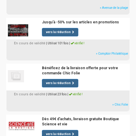
» Avenue de la plage
Jusqu'à -50% sur les articles en promotions
vers la réduction
En cours de validité
| Utilisé 101 fois
|
vérifié !
» Comptoir Philatélique
Bénéficez de la livraison offerte pour votre
commande Chic Folie
vers la réduction
En cours de validité
| Utilisé 23 fois
|
vérifié !
» Chic Folie
Dès 49€ d'achats, livraison gratuite Boutique
Science et vie
vers la réduction