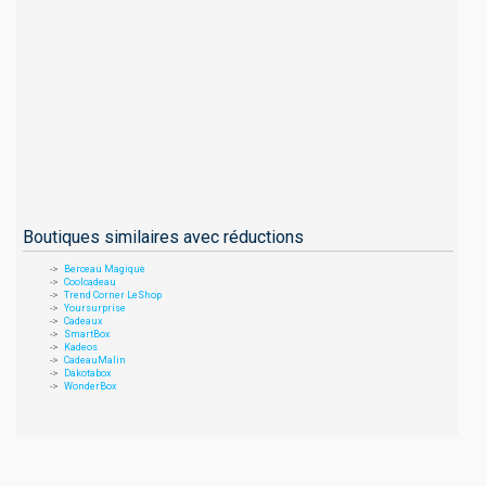
Boutiques similaires avec réductions
Berceau Magique
Coolcadeau
Trend Corner LeShop
Yoursurprise
Cadeaux
SmartBox
Kadeos
CadeauMalin
Dakotabox
WonderBox