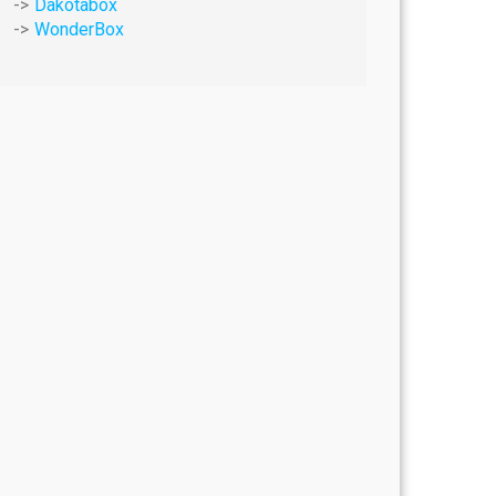
Dakotabox
WonderBox