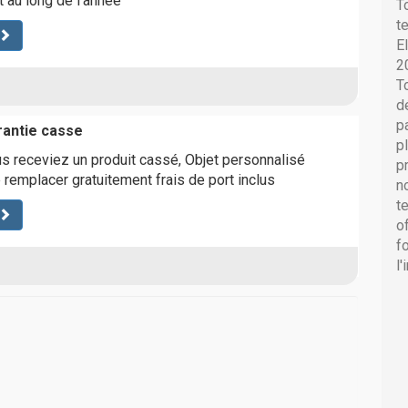
t au long de l'année
T
t
E
2
T
d
p
rantie casse
p
s receviez un produit cassé, Objet personnalisé
p
 remplacer gratuitement frais de port inclus
n
t
o
f
l