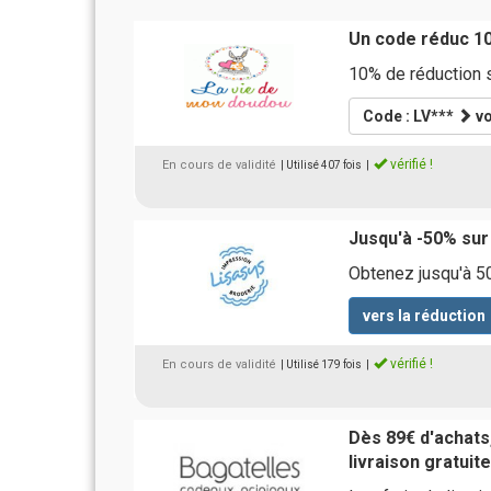
Un code réduc 1
10% de réduction 
Code : LV***
vo
vérifié !
En cours de validité
| Utilisé 407 fois
|
Jusqu'à -50% sur
Obtenez jusqu'à 50
vers la réduction
vérifié !
En cours de validité
| Utilisé 179 fois
|
Dès 89€ d'achats,
livraison gratuit