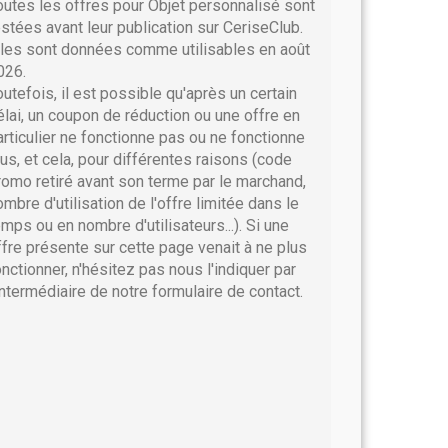
outes les offres pour Objet personnalisé sont
estées avant leur publication sur CeriseClub.
lles sont données comme utilisables en août
026.
outefois, il est possible qu'après un certain
élai, un coupon de réduction ou une offre en
articulier ne fonctionne pas ou ne fonctionne
lus, et cela, pour différentes raisons (code
romo retiré avant son terme par le marchand,
ombre d'utilisation de l'offre limitée dans le
emps ou en nombre d'utilisateurs...). Si une
ffre présente sur cette page venait à ne plus
onctionner, n'hésitez pas nous l'indiquer par
'intermédiaire de notre formulaire de contact.