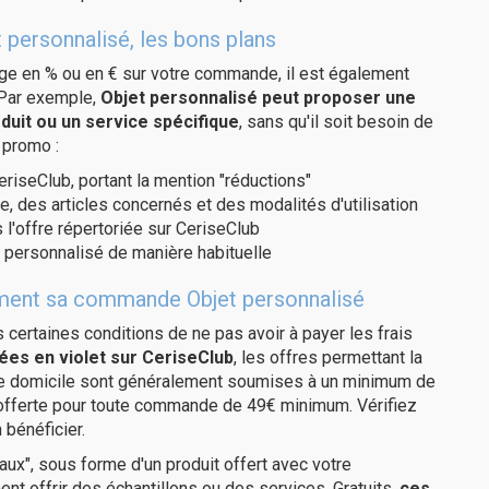
 personnalisé, les bons plans
age en % ou en € sur votre commande, il est également
 Par exemple,
Objet personnalisé peut proposer une
duit ou un service spécifique
, sans qu'il soit besoin de
 promo :
eriseClub, portant la mention "réductions"
e, des articles concernés et des modalités d'utilisation
 l'offre répertoriée sur CeriseClub
 personnalisé de manière habituelle
itement sa commande Objet personnalisé
us certaines conditions de ne pas avoir à payer les frais
ées en violet sur CeriseClub
, les offres permettant la
tre domicile sont généralement soumises à un minimum de
 offerte pour toute commande de 49€ minimum. Vérifiez
 bénéficier.
ux", sous forme d'un produit offert avec votre
 offrir des échantillons ou des services. Gratuits,
ces