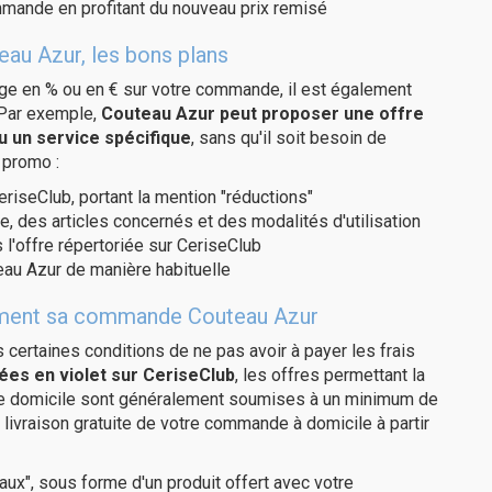
ommande en profitant du nouveau prix remisé
eau Azur, les bons plans
age en % ou en € sur votre commande, il est également
 Par exemple,
Couteau Azur peut proposer une offre
u un service spécifique
, sans qu'il soit besoin de
 promo :
eriseClub, portant la mention "réductions"
e, des articles concernés et des modalités d'utilisation
 l'offre répertoriée sur CeriseClub
au Azur de manière habituelle
itement sa commande Couteau Azur
us certaines conditions de ne pas avoir à payer les frais
ées en violet sur CeriseClub
, les offres permettant la
tre domicile sont généralement soumises à un minimum de
livraison gratuite de votre commande à domicile à partir
ux", sous forme d'un produit offert avec votre