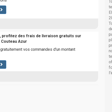
ions
T
t
E
2
T
d
p
 profitez des frais de livraison gratuits sur
p
 Couteau Azur
p
e gratuitement vos commandes d'un montant
n
t
o
f
l