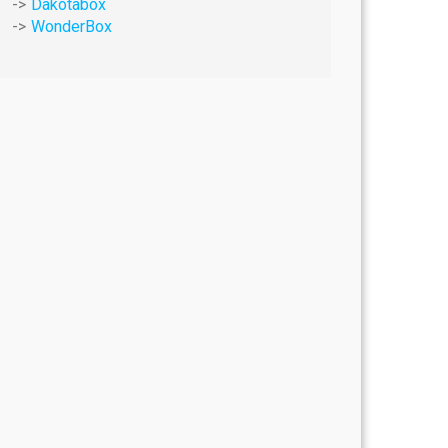
Dakotabox
WonderBox