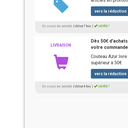
articles en promot
vers la réduction
vérifié !
En cours de validité
| Utilisé 7 fois
|
Dès 50€ d'achats,
LIVRAISON
votre commande
Couteau Azur livr
supérieur à 50€
vers la réduction
vérifié !
En cours de validité
| Utilisé 4 fois
|