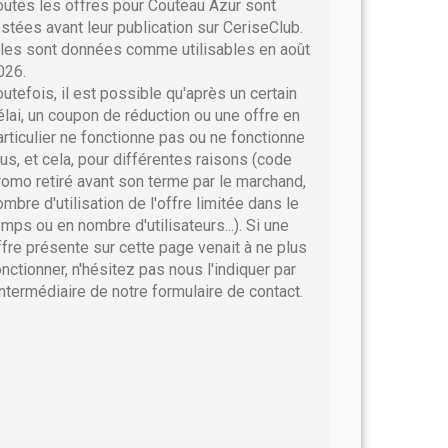
outes les offres pour Couteau Azur sont
estées avant leur publication sur CeriseClub.
lles sont données comme utilisables en août
026.
outefois, il est possible qu'après un certain
élai, un coupon de réduction ou une offre en
articulier ne fonctionne pas ou ne fonctionne
lus, et cela, pour différentes raisons (code
romo retiré avant son terme par le marchand,
ombre d'utilisation de l'offre limitée dans le
emps ou en nombre d'utilisateurs...). Si une
ffre présente sur cette page venait à ne plus
onctionner, n'hésitez pas nous l'indiquer par
'intermédiaire de notre formulaire de contact.