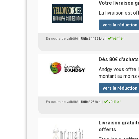
Votre livraison g
La livraison est o
vers la réduction
vérifié !
En cours de validité
| Utilisé 1496 fois
|
Dès 80€ d'achats,
Andgy vous offre l
montant au moins 
vers la réduction
vérifié !
En cours de validité
| Utilisé 25 fois
|
Livraison gratuite
offerts