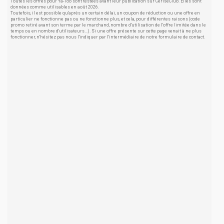
Toutes les offres pour Ya-Too sont testées avant leur publication sur CeriseClub. Elles sont
données comme utilisables en août 2026.
Toutefois, il est possible qu'après un certain délai, un coupon de réduction ou une offre en
particulier ne fonctionne pas ou ne fonctionne plus, et cela, pour différentes raisons (code
promo retiré avant son terme par le marchand, nombre d'utilisation de l'offre limitée dans le
temps ou en nombre d'utilisateurs...). Si une offre présente sur cette page venait à ne plus
fonctionner, n'hésitez pas nous l'indiquer par l'intermédiaire de notre formulaire de contact.