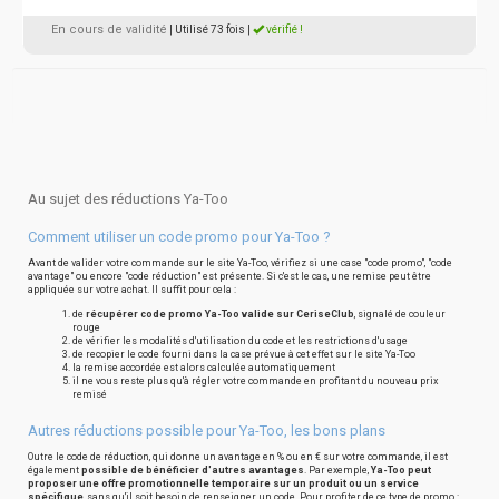
En cours de validité
| Utilisé 73 fois
|
vérifié !
Au sujet des réductions Ya-Too
Comment utiliser un code promo pour Ya-Too ?
Avant de valider votre commande sur le site Ya-Too, vérifiez si une case "code promo", "code
avantage" ou encore "code réduction" est présente. Si c'est le cas, une remise peut être
appliquée sur votre achat. Il suffit pour cela :
de
récupérer code promo Ya-Too valide sur CeriseClub
, signalé de couleur
rouge
de vérifier les modalités d'utilisation du code et les restrictions d'usage
de recopier le code fourni dans la case prévue à cet effet sur le site Ya-Too
la remise accordée est alors calculée automatiquement
il ne vous reste plus qu'à régler votre commande en profitant du nouveau prix
remisé
Autres réductions possible pour Ya-Too, les bons plans
Outre le code de réduction, qui donne un avantage en % ou en € sur votre commande, il est
également
possible de bénéficier d'autres avantages
. Par exemple,
Ya-Too peut
proposer une offre promotionnelle temporaire sur un produit ou un service
spécifique
, sans qu'il soit besoin de renseigner un code. Pour profiter de ce type de promo :