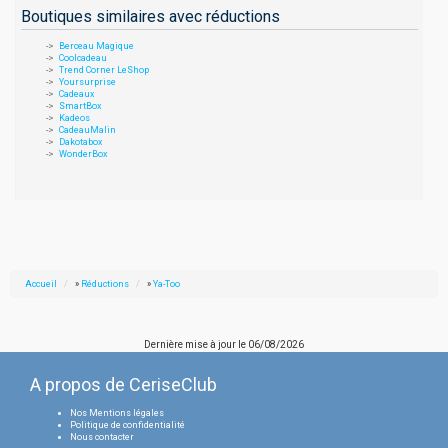
Boutiques similaires avec réductions
Berceau Magique
Coolcadeau
Trend Corner LeShop
Yoursurprise
Cadeaux
SmartBox
Kadeos
CadeauMalin
Dakotabox
WonderBox
Accueil
»
Réductions
»
Ya-Too
Dernière mise à jour le
06/08/2026
A propos de CeriseClub
Nos Mentions légales
Politique de confidentialité
Nous contacter