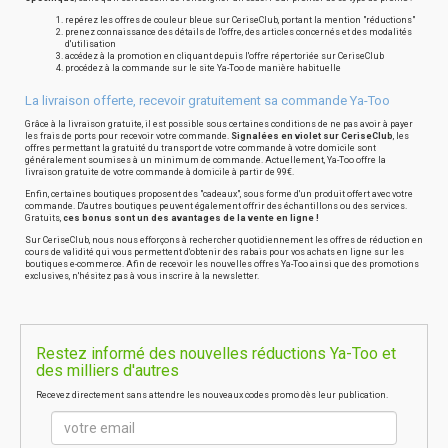
repérez les offres de couleur bleue sur CeriseClub, portant la mention "réductions"
prenez connaissance des détails de l'offre, des articles concernés et des modalités
d'utilisation
accédez à la promotion en cliquant depuis l'offre répertoriée sur CeriseClub
procédez à la commande sur le site Ya-Too de manière habituelle
La livraison offerte, recevoir gratuitement sa commande Ya-Too
Grâce à la livraison gratuite, il est possible sous certaines conditions de ne pas avoir à payer
les frais de ports pour recevoir votre commande.
Signalées en violet sur CeriseClub
, les
offres permettant la gratuité du transport de votre commande à votre domicile sont
généralement soumises à un minimum de commande. Actuellement, Ya-Too offre la
livraison gratuite de votre commande à domicile à partir de 99€.
Enfin, certaines boutiques proposent des "cadeaux", sous forme d'un produit offert avec votre
commande. D'autres boutiques peuvent également offrir des échantillons ou des services.
Gratuits,
ces bonus sont un des avantages de la vente en ligne !
Sur CeriseClub, nous nous efforçons à rechercher quotidiennement les offres de réduction en
cours de validité qui vous permettent d'obtenir des rabais pour vos achats en ligne sur les
boutiques e-commerce. Afin de recevoir les nouvelles offres Ya-Too ainsi que des promotions
exclusives, n'hésitez pas à vous inscrire à la newsletter.
Restez informé des nouvelles réductions Ya-Too et
des milliers d'autres
Recevez directement sans attendre les nouveaux codes promo dès leur publication.