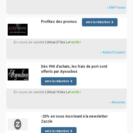
» EMP France
Profitez des promos
vers la réduction
En cours de validité
| Utilisé 27 fois
|
vérifié !
» Adhésif Graphic
Dès 99€ d'achats, les frais de port sont
offerts par Ayousbox
vers la réduction
En cours de validité
| Utilisé 14 fois
|
vérifié !
» Ayousbox
-20% en vous inscrivant à la newsletter
Zazzle
vers la réduction