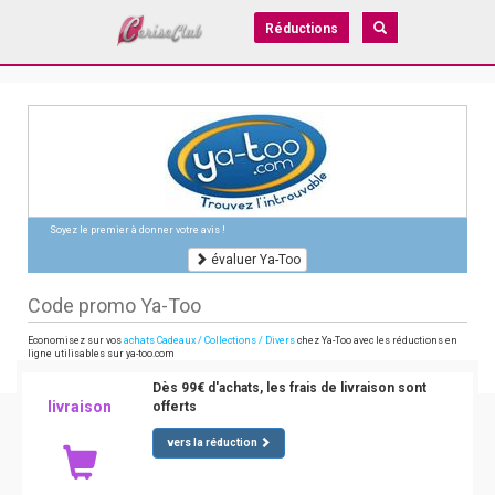
Réductions
Soyez le premier à donner votre avis !
évaluer Ya-Too
Code promo Ya-Too
Economisez sur vos
achats Cadeaux / Collections / Divers
chez Ya-Too avec les réductions en
ligne utilisables sur ya-too.com
Dès 99€ d'achats, les frais de livraison sont
livraison
offerts
vers la réduction