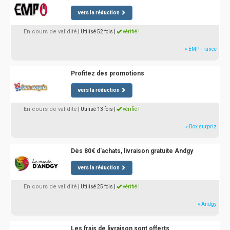
vers la réduction
En cours de validité
| Utilisé 52 fois
|
vérifié !
» EMP France
Profitez des promotions
vers la réduction
En cours de validité
| Utilisé 13 fois
|
vérifié !
» Box surpriz
Dès 80€ d'achats, livraison gratuite Andgy
vers la réduction
En cours de validité
| Utilisé 25 fois
|
vérifié !
» Andgy
Les frais de livraison sont offerts