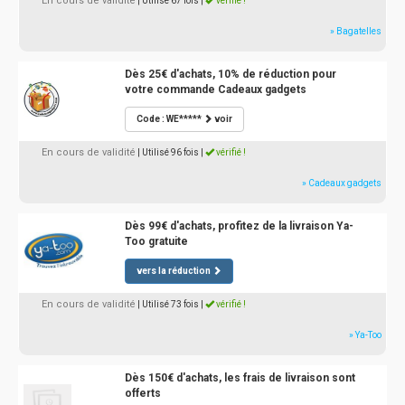
En cours de validité
| Utilisé 67 fois
|
vérifié !
» Bagatelles
Dès 25€ d'achats, 10% de réduction pour
votre commande Cadeaux gadgets
Code : WE*****
voir
En cours de validité
| Utilisé 96 fois
|
vérifié !
» Cadeaux gadgets
Dès 99€ d'achats, profitez de la livraison Ya-
Too gratuite
vers la réduction
En cours de validité
| Utilisé 73 fois
|
vérifié !
» Ya-Too
Dès 150€ d'achats, les frais de livraison sont
offerts