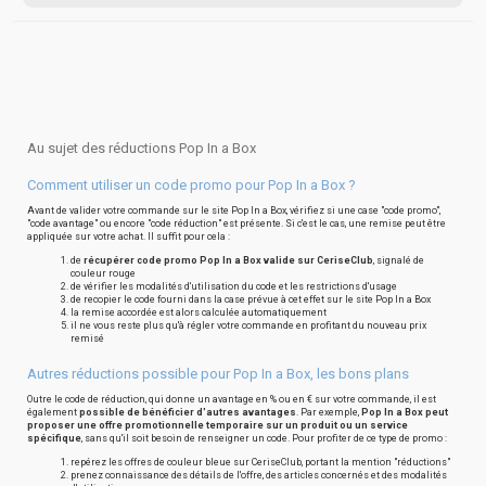
Au sujet des réductions Pop In a Box
Comment utiliser un code promo pour Pop In a Box ?
Avant de valider votre commande sur le site Pop In a Box, vérifiez si une case "code promo",
"code avantage" ou encore "code réduction" est présente. Si c'est le cas, une remise peut être
appliquée sur votre achat. Il suffit pour cela :
de
récupérer code promo Pop In a Box valide sur CeriseClub
, signalé de
couleur rouge
de vérifier les modalités d'utilisation du code et les restrictions d'usage
de recopier le code fourni dans la case prévue à cet effet sur le site Pop In a Box
la remise accordée est alors calculée automatiquement
il ne vous reste plus qu'à régler votre commande en profitant du nouveau prix
remisé
Autres réductions possible pour Pop In a Box, les bons plans
Outre le code de réduction, qui donne un avantage en % ou en € sur votre commande, il est
également
possible de bénéficier d'autres avantages
. Par exemple,
Pop In a Box peut
proposer une offre promotionnelle temporaire sur un produit ou un service
spécifique
, sans qu'il soit besoin de renseigner un code. Pour profiter de ce type de promo :
repérez les offres de couleur bleue sur CeriseClub, portant la mention "réductions"
prenez connaissance des détails de l'offre, des articles concernés et des modalités