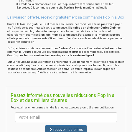
d'utilisation
accédez à la promotion en cliquant depuis l'offre répertoriée sur CeriseClub
procédez à la commande sur le site Pop In a Box de manière habituelle
La livraison offerte, recevoir gratuitement sa commande Pop In a Box
Grâce à la livraison gratuite, il est possible sous certaines conditions de ne pas avoir à payer
les frais de ports pour recevoir votre commande.
Signalées en violet sur CeriseClub
, les
offres permettant la gratuité du transport de votre commande à votre domicile sont
généralement soumises à un minimum de commande. Par exemple, la livraison peut être
offerte pour toute commande de 49€ minimum. Vérifiez alors le montant de votre panier pour
pouvoir en bénéficier.
Enfin, certaines boutiques proposent des "cadeaux", sous forme d'un produit offert avec votre
commande. D'autres boutiques peuvent également offrir des échantillons ou des services.
Gratuits,
ces bonus sont un des avantages de la vente en ligne !
Sur CeriseClub, nous nous efforçons à rechercher quotidiennement les offres de réduction en
cours de validité qui vous permettent d'obtenir des rabais pour vos achats en ligne sur les
boutiques e-commerce. Afin de recevoir les nouvelles offres Pop In a Box ainsi que des
promotions exclusives, n'hésitez pas à vous inscrire à la newsletter.
Restez informé des nouvelles réductions Pop In a
Box et des milliers d'autres
Recevez directement sans attendre les nouveaux codes promo dès leur publication.
recevoir les offres