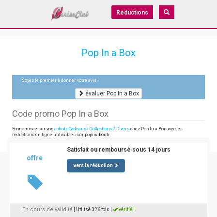
Réductions
Pop In a Box
Soyez le premier à donner votre avis !
évaluer Pop In a Box
Code promo Pop In a Box
Economisez sur vos
achats Cadeaux / Collections / Divers
chez Pop In a Box avec les
réductions en ligne utilisables sur popinabox.fr
Satisfait ou remboursé sous 14 jours
offre
vers la réduction
En cours de validité
| Utilisé 326 fois
|
vérifié !