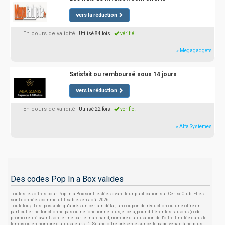
vers la réduction
En cours de validité
| Utilisé 84 fois
|
vérifié !
» Megagadgets
Satisfait ou remboursé sous 14 jours
vers la réduction
En cours de validité
| Utilisé 22 fois
|
vérifié !
» Alfa Systemes
Des codes Pop In a Box valides
Toutes les offres pour Pop In a Box sont testées avant leur publication sur CeriseClub. Elles
sont données comme utilisables en août 2026.
Toutefois, il est possible qu'après un certain délai, un coupon de réduction ou une offre en
particulier ne fonctionne pas ou ne fonctionne plus, et cela, pour différentes raisons (code
promo retiré avant son terme par le marchand, nombre d'utilisation de l'offre limitée dans le
temps ou en nombre d'utilisateurs...). Si une offre présente sur cette page venait à ne plus