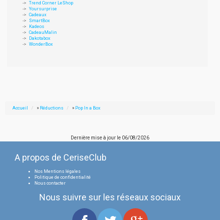
Trend Corner LeShop
Yoursurprise
Cadeaux
SmartBox
Kadeos
CadeauMalin
Dakotabox
WonderBox
Accueil
»
Réductions
»
Pop In a Box
Dernière mise à jour le
06/08/2026
A propos de CeriseClub
Nos Mentions légales
Politique de confidentialité
Nous contacter
Nous suivre sur les réseaux sociaux