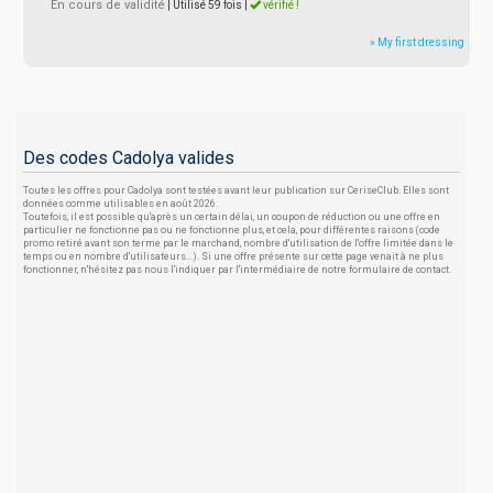
En cours de validité
| Utilisé 59 fois
|
vérifié !
» My first dressing
Des codes Cadolya valides
Toutes les offres pour Cadolya sont testées avant leur publication sur CeriseClub. Elles sont
données comme utilisables en août 2026.
Toutefois, il est possible qu'après un certain délai, un coupon de réduction ou une offre en
particulier ne fonctionne pas ou ne fonctionne plus, et cela, pour différentes raisons (code
promo retiré avant son terme par le marchand, nombre d'utilisation de l'offre limitée dans le
temps ou en nombre d'utilisateurs...). Si une offre présente sur cette page venait à ne plus
fonctionner, n'hésitez pas nous l'indiquer par l'intermédiaire de notre formulaire de contact.