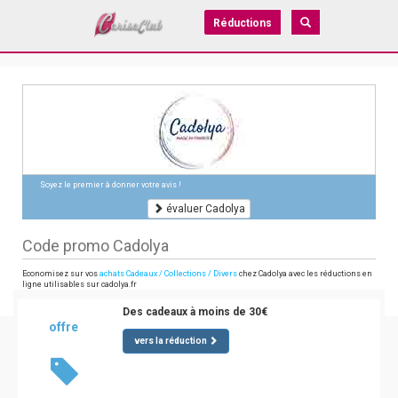
Réductions
Soyez le premier à donner votre avis !
évaluer Cadolya
Code promo Cadolya
Economisez sur vos
achats Cadeaux / Collections / Divers
chez Cadolya avec les réductions en
ligne utilisables sur cadolya.fr
Des cadeaux à moins de 30€
offre
vers la réduction