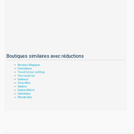
Boutiques similaires avec réductions
Berceau Magique
Coolcadeau
Trend Corner LeShop
Yoursurprise
Cadeaux
SmartBox
Kadeos
CadeauMalin
Dakotabox
WonderBox