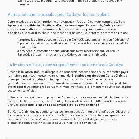
il ne vous reste plus qu'à régler votre commande en profitant du nouveau prix
remisé
Autres réductions possible pour Cadolya, les bons plans
Outre le code de réduction, qui donne un avantage en % ou en € sur votre commande, il est
également
possible de bénéficier d'autres avantages
. Par exemple,
Cadolya peut
proposer une offre promotionnelle temporaire sur un produit ou un service
spécifique
, sans qu'il soit besoin de renseigner un code. Pour profiter de ce type de promo :
repérez les offres de couleur bleue sur CeriseClub, portant la mention "réductions"
prenez connaissance des détails de l'offre, des articles concernés et des modalités
d'utilisation
accédez à la promotion en cliquant depuis l'offre répertoriée sur CeriseClub
procédez à la commande sur le site Cadolya de manière habituelle
La livraison offerte, recevoir gratuitement sa commande Cadolya
Grâce à la livraison gratuite, il est possible sous certaines conditions de ne pas avoir à payer
les frais de ports pour recevoir votre commande.
Signalées en violet sur CeriseClub
, les
offres permettant la gratuité du transport de votre commande à votre domicile sont
généralement soumises à un minimum de commande. Par exemple, la livraison peut être
offerte pour toute commande de 49€ minimum. Vérifiez alors le montant de votre panier pour
pouvoir en bénéficier.
Enfin, certaines boutiques proposent des "cadeaux", sous forme d'un produit offert avec votre
commande. D'autres boutiques peuvent également offrir des échantillons ou des services.
Gratuits,
ces bonus sont un des avantages de la vente en ligne !
Sur CeriseClub, nous nous efforçons à rechercher quotidiennement les offres de réduction en
cours de validité qui vous permettent d'obtenir des rabais pour vos achats en ligne sur les
boutiques e-commerce. Afin de recevoir les nouvelles offres Cadolya ainsi que des
promotions exclusives, n'hésitez pas à vous inscrire à la newsletter.