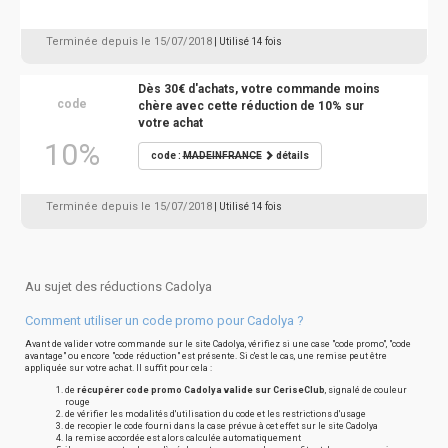
Terminée depuis le 15/07/2018
| Utilisé 14 fois
Dès 30€ d'achats, votre commande moins
code
chère avec cette réduction de 10% sur
votre achat
10%
code :
MADEINFRANCE
détails
Terminée depuis le 15/07/2018
| Utilisé 14 fois
Au sujet des réductions Cadolya
Comment utiliser un code promo pour Cadolya ?
Avant de valider votre commande sur le site Cadolya, vérifiez si une case "code promo", "code
avantage" ou encore "code réduction" est présente. Si c'est le cas, une remise peut être
appliquée sur votre achat. Il suffit pour cela :
de
récupérer code promo Cadolya valide sur CeriseClub
, signalé de couleur
rouge
de vérifier les modalités d'utilisation du code et les restrictions d'usage
de recopier le code fourni dans la case prévue à cet effet sur le site Cadolya
la remise accordée est alors calculée automatiquement