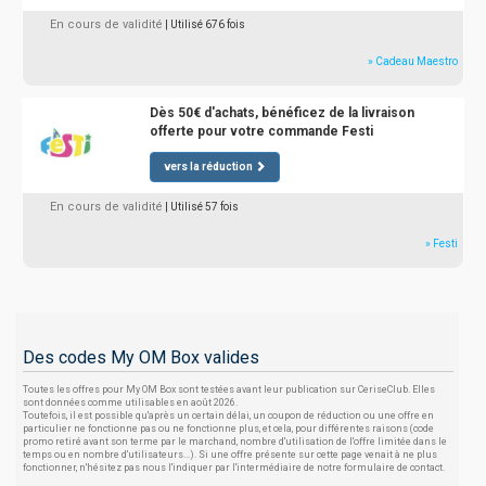
En cours de validité
| Utilisé 676 fois
» Cadeau Maestro
Dès 50€ d'achats, bénéficez de la livraison
offerte pour votre commande Festi
vers la réduction
En cours de validité
| Utilisé 57 fois
» Festi
Des codes My OM Box valides
Toutes les offres pour My OM Box sont testées avant leur publication sur CeriseClub. Elles
sont données comme utilisables en août 2026.
Toutefois, il est possible qu'après un certain délai, un coupon de réduction ou une offre en
particulier ne fonctionne pas ou ne fonctionne plus, et cela, pour différentes raisons (code
promo retiré avant son terme par le marchand, nombre d'utilisation de l'offre limitée dans le
temps ou en nombre d'utilisateurs...). Si une offre présente sur cette page venait à ne plus
fonctionner, n'hésitez pas nous l'indiquer par l'intermédiaire de notre formulaire de contact.