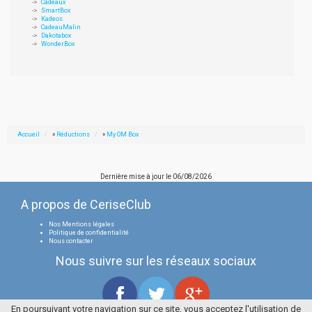
Cadeaux
SmartBox
Kadeos
CadeauMalin
Dakotabox
WonderBox
Accueil
»
Réductions
»
My OM Box
Dernière mise à jour le
06/08/2026
A propos de CeriseClub
Nos Mentions légales
Politique de confidentialité
Nous contacter
Nous suivre sur les réseaux sociaux
En poursuivant votre navigation sur ce site, vous acceptez l'utilisation de