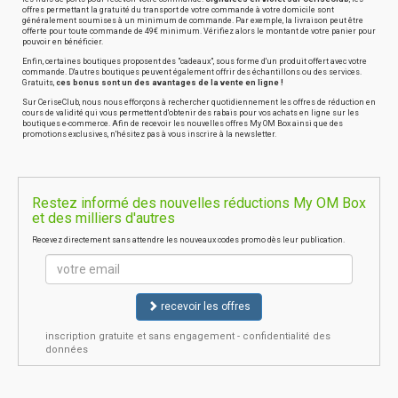
offres permettant la gratuité du transport de votre commande à votre domicile sont
généralement soumises à un minimum de commande. Par exemple, la livraison peut être
offerte pour toute commande de 49€ minimum. Vérifiez alors le montant de votre panier pour
pouvoir en bénéficier.
Enfin, certaines boutiques proposent des "cadeaux", sous forme d'un produit offert avec votre
commande. D'autres boutiques peuvent également offrir des échantillons ou des services.
Gratuits,
ces bonus sont un des avantages de la vente en ligne !
Sur CeriseClub, nous nous efforçons à rechercher quotidiennement les offres de réduction en
cours de validité qui vous permettent d'obtenir des rabais pour vos achats en ligne sur les
boutiques e-commerce. Afin de recevoir les nouvelles offres My OM Box ainsi que des
promotions exclusives, n'hésitez pas à vous inscrire à la newsletter.
Restez informé des nouvelles réductions My OM Box
et des milliers d'autres
Recevez directement sans attendre les nouveaux codes promo dès leur publication.
recevoir les offres
inscription gratuite et sans engagement - confidentialité des
données