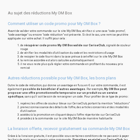
Au sujet des réductions My OM Box
Comment utiliser un code promo pour My OM Box ?
Avant de valider votre commande sur le site My OM Box, vérifiez si une case "code promo",
"code avantage" ou encore "code réduction" est présente. Si c'est le cas, une remise peut être
appliquée sur votre achat. Il suffit pour cela :
de
récupérer code promo My OM Box valide sur CeriseClub
, signalé de couleur
rouge
de vérifier les modalités d'utilisation du code et les restrictions d'usage
de recopier le code fourni dans la case prévue à cet effet sur le site My OM Box
la remise accordée est alors calculée automatiquement
il ne vous reste plus qu'à régler votre commande en profitant du nouveau prix
remisé
Autres réductions possible pour My OM Box, les bons plans
Outre le code de réduction, qui donne un avantage en % ou en € sur votre commande, il est
également
possible de bénéficier d'autres avantages
. Par exemple,
My OM Box peut
proposer une offre promotionnelle temporaire sur un produit ou un service
spécifique
, sans qu'il soit besoin de renseigner un code. Pour profiter de ce type de promo :
repérez les offres de couleur bleue sur CeriseClub, portant la mention "réductions"
prenez connaissance des détails de l'offre, des articles concernés et des modalités
d'utilisation
accédez à la promotion en cliquant depuis l'offre répertoriée sur CeriseClub
procédez à la commande sur le site My OM Box de manière habituelle
La livraison offerte, recevoir gratuitement sa commande My OM Box
Grâce à la livraison gratuite, il est possible sous certaines conditions de ne pas avoir à payer
les frais de ports pour recevoir votre commande.
Signalées en violet sur CeriseClub
, les