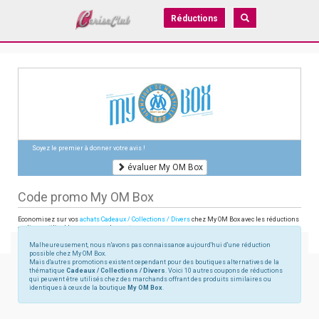
Réductions
Soyez le premier à donner votre avis !
évaluer My OM Box
Code promo My OM Box
Economisez sur vos
achats Cadeaux / Collections / Divers
chez My OM Box avec les réductions
en ligne utilisables sur myombox.net
Malheureusement, nous n'avons pas connaissance aujourd'hui d'une réduction
possible chez My OM Box.
Mais d'autres promotions existent cependant pour des boutiques alternatives de la
thématique
Cadeaux / Collections / Divers
. Voici 10 autres coupons de réductions
qui peuvent être utilisés chez des marchands offrant des produits similaires ou
identiques à ceux de la boutique
My OM Box
.