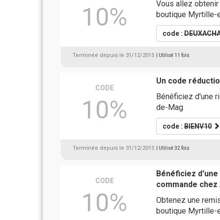
Vous allez obtenir 
10%
boutique Myrtille
code :
DEUXACH
Terminée depuis le 31/12/2015
| Utilisé 11 fois
Un code réductio
CODE
Bénéficiez d'une r
10%
de-Mag
code :
BIENV10
Terminée depuis le 31/12/2015
| Utilisé 32 fois
Bénéficiez d'une
CODE
commande chez A
10%
Obtenez une remise
boutique Myrtille