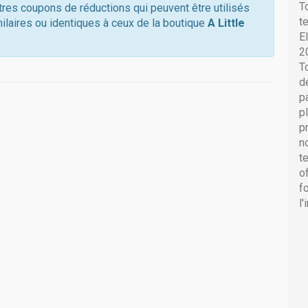
T
utres coupons de réductions qui peuvent être utilisés
t
ilaires ou identiques à ceux de la boutique
A Little
E
2
T
d
p
p
p
n
t
o
f
l