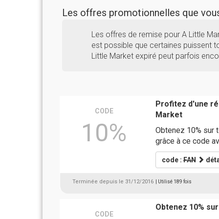
Les offres promotionnelles que vo
Les offres de remise pour A Little M
est possible que certaines puissent to
Little Market expiré peut parfois enco
Profitez d'une r
CODE
Market
10%
Obtenez 10% sur to
grâce à ce code a
code :
FAN
déta
Terminée depuis le 31/12/2016
| Utilisé 189 fois
Obtenez 10% sur
CODE