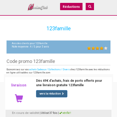
Réductions
123famille
Avis des clients pour
123famille
Note moyenne :
4
/
5
pour
3
avis
Code promo 123famille
Economisez sur vos
achats Cadeaux / Collections / Divers
chez 123famille avec les réductions
en ligne utilisables sur 123famille.com
Dès 49€ d'achats, frais de ports offerts pour
livraison
une livraison gratuite 123famille
vers la réduction
En cours de validité
| Utilisé 37 fois
|
vérifié !