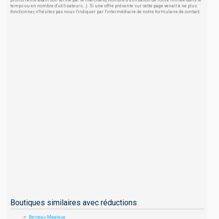
promo retiré avant son terme par le marchand, nombre d'utilisation de l'offre limitée dans le
temps ou en nombre d'utilisateurs...). Si une offre présente sur cette page venait à ne plus
fonctionner, n'hésitez pas nous l'indiquer par l'intermédiaire de notre formulaire de contact.
Boutiques similaires avec réductions
Berceau Magique