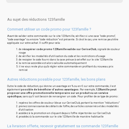
Au sujet des réductions 123famille
Comment utiliser un code promo pour 123famille ?
Avant de valider votre commande sur le site 123famille, vérifiez si une case "code promo",
"code avantage" ou encore "code réduction" est présente. Si c'est le cas, une remise peut être
appliquée sur votre achat. Il suffit pour cela :
de
récupérer code promo 123famille valide sur CeriseClub
, signalé de couleur
rouge
de vérifier les modalités d'utilisation du code et les restrictions d'usage
de recopier le code fourni dans la case prévue à cet effet sur le site 123famille
la remise accordée est alors calculée automatiquement
il ne vous reste plus qu'à régler votre commande en profitant du nouveau prix
remisé
Autres réductions possible pour 123famille, les bons plans
Outre le code de réduction, qui donne un avantage en % ou en € sur votre commande, il est
également
possible de bénéficier d'autres avantages
. Par exemple,
123famille peut
proposer une offre promotionnelle temporaire sur un produit ou un service
spécifique
, sans qu'il soit besoin de renseigner un code. Pour profiter de ce type de promo :
repérez les offres de couleur bleue sur CeriseClub, portant la mention "réductions"
prenez connaissance des détails de l'offre, des articles concernés et des modalités
d'utilisation
accédez à la promotion en cliquant depuis l'offre répertoriée sur CeriseClub
procédez à la commande sur le site 123famille de manière habituelle
La livraison offerte, recevoir gratuitement sa commande 123famille