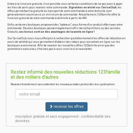
Grâce à la livraison gratuite, il est possible sous certaines conditions de ne pas avoir à payer
les frais de ports pour recevoir votre commande.
Signalées en violet sur CeriseClub
, les
offres permettant la gratuité du transport de votre commande à votre domicile sont
généralement soumises à un minimum de commande. Actuellement, 123famille offre la
livraison gratuite de votre commande à domicile à partir de 49€.
Enfin, certaines boutiques proposent des "cadeaux", sous forme d'un produit offert avec votre
commande. D'autres boutiques peuvent également offrir des échantillons ou des services.
Gratuits,
ces bonus sont un des avantages de la vente en ligne !
Sur CeriseClub, nous nous efforçons à rechercher quotidiennement les offres de réduction en
cours de validité qui vous permettent d'obtenir des rabais pour vos achats en ligne sur les
boutiques e-commerce. Afin de recevoir les nouvelles offres 123famille ainsi que des
promotions exclusives, n'hésitez pas à vous inscrire à la newsletter.
Restez informé des nouvelles réductions 123famille
et des milliers d'autres
Recevez directement sans attendre les nouveaux codes promo dès leur publication.
recevoir les offres
inscription gratuite et sans engagement - confidentialité des
données