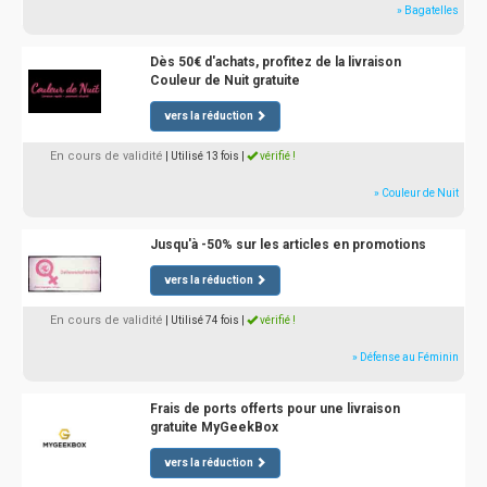
» Bagatelles
Dès 50€ d'achats, profitez de la livraison
Couleur de Nuit gratuite
vers la réduction
En cours de validité
| Utilisé 13 fois
|
vérifié !
» Couleur de Nuit
Jusqu'à -50% sur les articles en promotions
vers la réduction
En cours de validité
| Utilisé 74 fois
|
vérifié !
» Défense au Féminin
Frais de ports offerts pour une livraison
gratuite MyGeekBox
vers la réduction