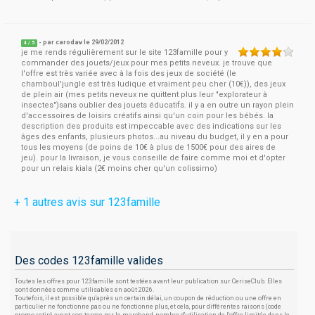
- par
carodav
le 29/02/2012
4
/
5
je me rends régulièrement sur le site 123famille pour y
commander des jouets/jeux pour mes petits neveux. je trouve que
l'offre est très variée avec à la fois des jeux de société (le
chamboul'jungle est très ludique et vraiment peu cher (10€)), des jeux
de plein air (mes petits neveux ne quittent plus leur "explorateur à
insectes")sans oublier des jouets éducatifs. il y a en outre un rayon plein
d'accessoires de loisirs créatifs ainsi qu'un coin pour les bébés. la
description des produits est impeccable avec des indications sur les
âges des enfants, plusieurs photos...au niveau du budget, il y en a pour
tous les moyens (de poins de 10€ à plus de 1500€ pour des aires de
jeu). pour la livraison, je vous conseille de faire comme moi et d'opter
pour un relais kiala (2€ moins cher qu'un colissimo)
+ 1 autres avis sur 123famille
Des codes 123famille valides
Toutes les offres pour 123famille sont testées avant leur publication sur CeriseClub. Elles
sont données comme utilisables en août 2026.
Toutefois, il est possible qu'après un certain délai, un coupon de réduction ou une offre en
particulier ne fonctionne pas ou ne fonctionne plus, et cela, pour différentes raisons (code