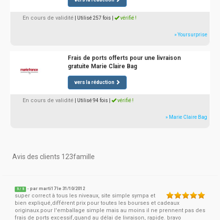
En cours de validité
| Utilisé 257 fois
|
vérifié !
» Yoursurprise
Frais de ports offerts pour une livraison
gratuite Marie Claire Bag
vers la réduction
En cours de validité
| Utilisé 94 fois
|
vérifié !
» Marie Claire Bag
Avis des clients 123famille
- par
marti17
le 31/10/2012
5
/
5
super correct à tous les niveaux, site simple sympa et
bien expliqué,différent prix pour toutes les bourses et cadeaux
originaux.pour l'emballage simple mais au moins il ne prennent pas des
frais de ports excessif,quand au délai de livraison, rapide. bravo