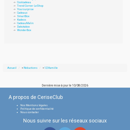
Coolcadeau
Trend Corner LeShop
Yoursurprise
Cadeaux
SmartBox
Kadeos
CadeauMalin
Dakotabox
WonderBox
Accueil
»
Réductions
»
123famille
Dernière mise à jour le
10/08/2026
A propos de CeriseClub
Nos Mentions légales
Politique de confidentialité
Nous contacter
Nous suivre sur les réseaux sociaux