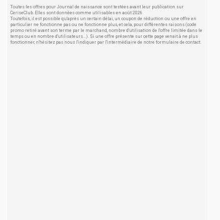
Toutes les offres pour Journal de naissance sont testées avant leur publication sur
CeriseClub. Elles sont données comme utilisables en août 2026.
Toutefois, il est possible qu'après un certain délai, un coupon de réduction ou une offre en
particulier ne fonctionne pas ou ne fonctionne plus, et cela, pour différentes raisons (code
promo retiré avant son terme par le marchand, nombre d'utilisation de l'offre limitée dans le
temps ou en nombre d'utilisateurs...). Si une offre présente sur cette page venait à ne plus
fonctionner, n'hésitez pas nous l'indiquer par l'intermédiaire de notre formulaire de contact.