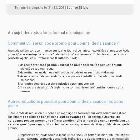
Terminée depuis le 31/12/2018
| Utilisé 25 fois
Au sujet des réductions Journal de naissance
Comment utiliser un code promo pour Journal de naissance ?
Avant de valider votre commande sur le site Journal de naissance, vérifiez si une case "code
promo", "code avantage" ou encore "code réduction" est présente. Si c'est le cas, une remise
peut être appliquée sur votre achat. Il suffit pour cela :
de
récupérer code promo Journal de naissance valide sur CeriseClub
,
signalé de couleur rouge
de vérifier les modalités d'utilisation du code et les restrictions d'usage
de recopier le code fourni dans la case prévue à cet effet sur le site Journal de
naissance
la remise accordée est alors calculée automatiquement
il ne vous reste plus qu'à régler votre commande en profitant du nouveau prix
remisé
Autres réductions possible pour Journal de naissance, les bons
plans
Outre le code de réduction, qui donne un avantage en % ou en € sur votre commande, il est
également
possible de bénéficier d'autres avantages
. Par exemple,
Journal de
naissance peut proposer une offre promotionnelle temporaire sur un produit ou un
service spécifique
, sans qu'il soit besoin de renseigner un code. Pour profiter de ce type de
promo :
repérez les offres de couleur bleue sur CeriseClub, portant la mention "réductions"
prenez connaissance des détails de l'offre, des articles concernés et des modalités