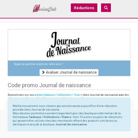
Réductions
Soyez le premier à donner votre avis !
évaluer Journal de naissance
Code promo Journal de naissance
Economisez sur vos
achats Cadeaux / Collections / Divers
chez Journal de naissance avec les
réductions en ligne utilisables sur journaldenaissance.fr
Malheureusement, nous n'avons pas connaissance aujourd'hui d'une réduction
possible chez Journal de naissance.
Mais d'autres promotions existent cependant pour des boutiques alternatives de la
thématique
Cadeaux / Collections / Divers
. Voici 10 autres coupons de réductions
qui peuvent être utilisés chez des marchands offrant des produits similaires ou
identiques à ceux de la boutique
Journal de naissance
.