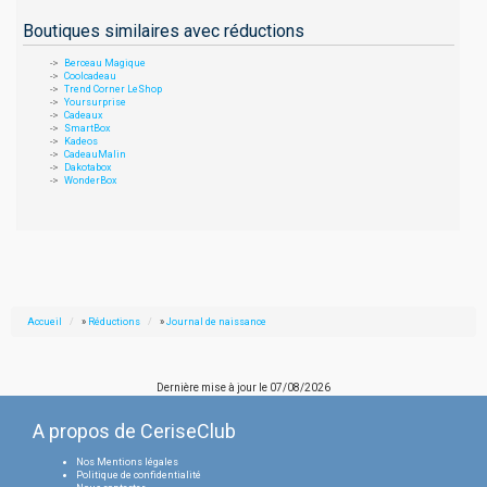
Boutiques similaires avec réductions
Berceau Magique
Coolcadeau
Trend Corner LeShop
Yoursurprise
Cadeaux
SmartBox
Kadeos
CadeauMalin
Dakotabox
WonderBox
Accueil
»
Réductions
»
Journal de naissance
Dernière mise à jour le
07/08/2026
A propos de CeriseClub
Nos Mentions légales
Politique de confidentialité