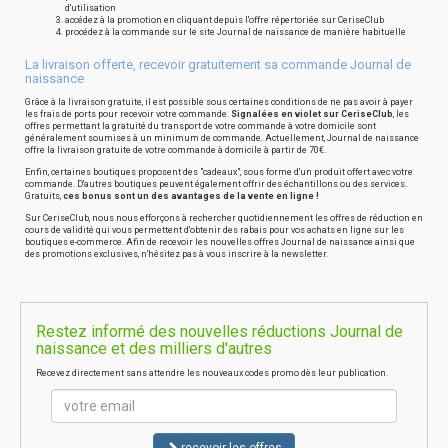
d'utilisation
accédez à la promotion en cliquant depuis l'offre répertoriée sur CeriseClub
procédez à la commande sur le site Journal de naissance de manière habituelle
La livraison offerte, recevoir gratuitement sa commande Journal de
naissance
Grâce à la livraison gratuite, il est possible sous certaines conditions de ne pas avoir à payer
les frais de ports pour recevoir votre commande.
Signalées en violet sur CeriseClub
, les
offres permettant la gratuité du transport de votre commande à votre domicile sont
généralement soumises à un minimum de commande. Actuellement, Journal de naissance
offre la livraison gratuite de votre commande à domicile à partir de 70€.
Enfin, certaines boutiques proposent des "cadeaux", sous forme d'un produit offert avec votre
commande. D'autres boutiques peuvent également offrir des échantillons ou des services.
Gratuits,
ces bonus sont un des avantages de la vente en ligne !
Sur CeriseClub, nous nous efforçons à rechercher quotidiennement les offres de réduction en
cours de validité qui vous permettent d'obtenir des rabais pour vos achats en ligne sur les
boutiques e-commerce. Afin de recevoir les nouvelles offres Journal de naissance ainsi que
des promotions exclusives, n'hésitez pas à vous inscrire à la newsletter.
Restez informé des nouvelles réductions Journal de
naissance et des milliers d'autres
Recevez directement sans attendre les nouveaux codes promo dès leur publication.