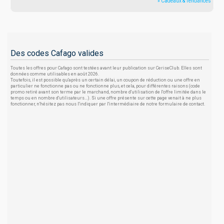
» Cadeaux & Tendances
Des codes Cafago valides
Toutes les offres pour Cafago sont testées avant leur publication sur CeriseClub. Elles sont
données comme utilisables en août 2026.
Toutefois, il est possible qu'après un certain délai, un coupon de réduction ou une offre en
particulier ne fonctionne pas ou ne fonctionne plus, et cela, pour différentes raisons (code
promo retiré avant son terme par le marchand, nombre d'utilisation de l'offre limitée dans le
temps ou en nombre d'utilisateurs...). Si une offre présente sur cette page venait à ne plus
fonctionner, n'hésitez pas nous l'indiquer par l'intermédiaire de notre formulaire de contact.