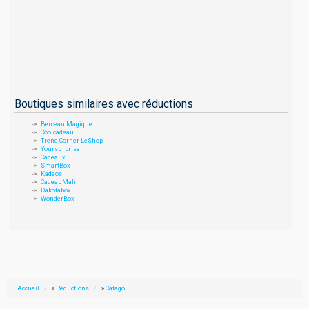
Boutiques similaires avec réductions
Berceau Magique
Coolcadeau
Trend Corner LeShop
Yoursurprise
Cadeaux
SmartBox
Kadeos
CadeauMalin
Dakotabox
WonderBox
Accueil
»
Réductions
»
Cafago