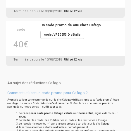
Terminée depuis le 30/09/2018
| Utilisé 12 fois
Un code promo de 40€ chez Cafago
code
code :
VPZ0253
détails
40€
Terminée depuis le 10/08/2018
| Utilisé 12 fois
Au sujet des réductions Cafago
Comment utiliser un code promo pour Cafago ?
Avant de valider votre commande sur le site Cafago, vérifiez si une case "code promo", "code
avantage" ou encore "code réduction" est présente. Si c'est le cas, une remise peut être
appliquée sur votre achat. Il suffit pour cela :
de
récupérer code promo Cafago valide sur CeriseClub
, signalé de couleur
rouge
de vérifier les modalités d'utilisation du code et les restrictions d'usage
de recopier le code fourni dans la case prévue à cet effet sur le site Cafago
la remise accordée est alors calculée automatiquement
il ne vous reste plus qu'à régler votre commande en profitant du nouveau prix