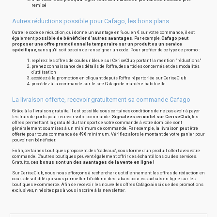
remisé
Autres réductions possible pour Cafago, les bons plans
Outre le code de réduction, qui donne un avantage en % ou en € sur votre commande, il est
également
possible de bénéficier d'autres avantages
. Par exemple,
Cafago peut
proposer une offre promotionnelle temporaire sur un produit ou un service
spécifique
, sans qu'il soit besoin de renseigner un code. Pour profiter de ce type de promo :
repérez les offres de couleur bleue sur CeriseClub, portant la mention "réductions"
prenez connaissance des détails de l'offre, des articles concernés et des modalités
d'utilisation
accédez à la promotion en cliquant depuis l'offre répertoriée sur CeriseClub
procédez à la commande sur le site Cafago de manière habituelle
La livraison offerte, recevoir gratuitement sa commande Cafago
Grâce à la livraison gratuite, il est possible sous certaines conditions de ne pas avoir à payer
les frais de ports pour recevoir votre commande.
Signalées en violet sur CeriseClub
, les
offres permettant la gratuité du transport de votre commande à votre domicile sont
généralement soumises à un minimum de commande. Par exemple, la livraison peut être
offerte pour toute commande de 49€ minimum. Vérifiez alors le montant de votre panier pour
pouvoir en bénéficier.
Enfin, certaines boutiques proposent des "cadeaux", sous forme d'un produit offert avec votre
commande. D'autres boutiques peuvent également offrir des échantillons ou des services.
Gratuits,
ces bonus sont un des avantages de la vente en ligne !
Sur CeriseClub, nous nous efforçons à rechercher quotidiennement les offres de réduction en
cours de validité qui vous permettent d'obtenir des rabais pour vos achats en ligne sur les
boutiques e-commerce. Afin de recevoir les nouvelles offres Cafago ainsi que des promotions
exclusives, n'hésitez pas à vous inscrire à la newsletter.