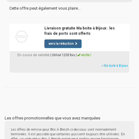
Cette offre peut également vous plaire...
Livraison gratuite Ma boite à Bijoux : les
frais de ports sont offerts
vers la réduction
En cours de validité
| Utilisé 1203 fois
|
vérifié !
» Ma boite à Bijoux
Les offres promotionnelles que vous avez manquées
Les offres de remise pour Bric A Breizh ci-dessous sont normalement
terminées. Il est possible que certaines puissent toujours être utilisées. En
effet, un code réduc Bric A Breizh expiré peut parfois encore fonctionner.