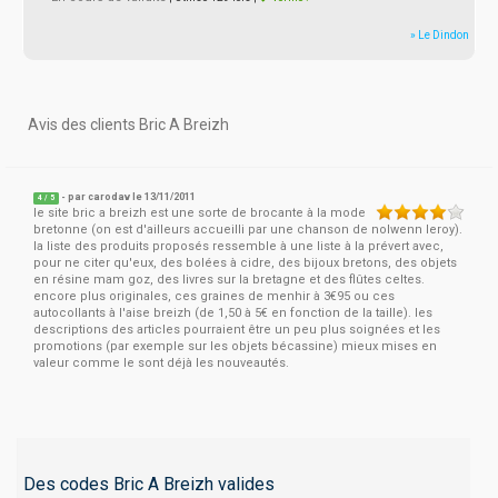
» Le Dindon
Avis des clients Bric A Breizh
- par
carodav
le 13/11/2011
4
/
5
le site bric a breizh est une sorte de brocante à la mode
bretonne (on est d'ailleurs accueilli par une chanson de nolwenn leroy).
la liste des produits proposés ressemble à une liste à la prévert avec,
pour ne citer qu'eux, des bolées à cidre, des bijoux bretons, des objets
en résine mam goz, des livres sur la bretagne et des flûtes celtes.
encore plus originales, ces graines de menhir à 3€95 ou ces
autocollants à l'aise breizh (de 1,50 à 5€ en fonction de la taille). les
descriptions des articles pourraient être un peu plus soignées et les
promotions (par exemple sur les objets bécassine) mieux mises en
valeur comme le sont déjà les nouveautés.
Des codes Bric A Breizh valides