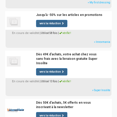
» My first dressing
Jusqu'à -50% sur les articles en promotions
vers la réduction
En cours de validité
| Utilisé 58 fois
|
vérifié !
» Innovmania
Dès 49€ d'achats, votre achat chez vous
sans frais avec la livraison gratuite Super
Insolite
vers la réduction
En cours de validité
| Utilisé 13 fois
|
vérifié !
» Super Insolite
Dès 50€ d'achats, 5€ offerts en vous
inscrivant à la newsletter
vers la réduction