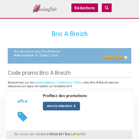
Réductions
Bric A Breizh
Avis des clients pour
Bric A Breizh
Note moyenne :
4
/
5
pour
1
avis
Code promo Bric A Breizh
Economisez sur vos
achats Cadeaux / Collections / Divers
chez Bric A Breizh avec les
réductions en ligne utilisables sur bricabreizh.fr
Profitez des promotions
offre
vers la réduction
En cours de validité
| Utilisé 641 fois
|
vérifié !