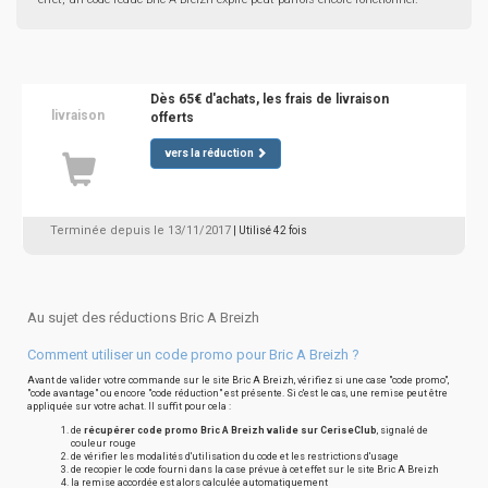
Dès 65€ d'achats, les frais de livraison
livraison
offerts
vers la réduction
Terminée depuis le 13/11/2017
| Utilisé 42 fois
Au sujet des réductions Bric A Breizh
Comment utiliser un code promo pour Bric A Breizh ?
Avant de valider votre commande sur le site Bric A Breizh, vérifiez si une case "code promo",
"code avantage" ou encore "code réduction" est présente. Si c'est le cas, une remise peut être
appliquée sur votre achat. Il suffit pour cela :
de
récupérer code promo Bric A Breizh valide sur CeriseClub
, signalé de
couleur rouge
de vérifier les modalités d'utilisation du code et les restrictions d'usage
de recopier le code fourni dans la case prévue à cet effet sur le site Bric A Breizh
la remise accordée est alors calculée automatiquement