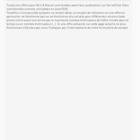
Toutes les offres pour Bric A Breizh sont testées avant leur publication sur CeriseClub. Elles
sont données comme utilisables en août 2026.
Toutefois, il est possible qu'après un certain délai, un coupon de réduction ou une offre en
particulier ne fonctionne pas ou ne fonctionne plus, et cela, pour différentes raisons (code
promo retiré avant son terme par le marchand, nombre d'utilisation de l'offre limitée dans le
temps ou en nombre d'utilisateurs...). Si une offre présente sur cette page venait à ne plus
fonctionner, n'hésitez pas nous l'indiquer par l'intermédiaire de notre formulaire de contact.