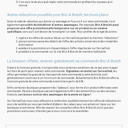
il ne vous reste plus qu'à régler votre commande en profitant du nouveau prix
remisé
Autres réductions possible pour Bric A Breizh, les bons plans
Outre le code de réduction, qui donne un avantage en % ou en € sur votre commande, il est
également
possible de bénéficier d'autres avantages
. Par exemple,
Bric A Breizh peut
proposer une offre promotionnelle temporaire sur un produit ou un service
spécifique
, sans qu'il soit besoin de renseigner un code. Pour profiter de ce type de promo :
repérez les offres de couleur bleue sur CeriseClub, portant la mention "réductions"
prenez connaissance des détails de l'offre, des articles concernés et des modalités
d'utilisation
accédez à la promotion en cliquant depuis l'offre répertoriée sur CeriseClub
procédez à la commande sur le site Bric A Breizh de manière habituelle
La livraison offerte, recevoir gratuitement sa commande Bric A Breizh
Grâce à la livraison gratuite, il est possible sous certaines conditions de ne pas avoir à payer
les frais de ports pour recevoir votre commande.
Signalées en violet sur CeriseClub
, les
offres permettant la gratuité du transport de votre commande à votre domicile sont
généralement soumises à un minimum de commande. Actuellement, Bric A Breizh offre la
livraison gratuite de votre commande à domicile à partir de 65€.
Enfin, certaines boutiques proposent des "cadeaux", sous forme d'un produit offert avec votre
commande. D'autres boutiques peuvent également offrir des échantillons ou des services.
Gratuits,
ces bonus sont un des avantages de la vente en ligne !
Sur CeriseClub, nous nous efforçons à rechercher quotidiennement les offres de réduction en
cours de validité qui vous permettent d'obtenir des rabais pour vos achats en ligne sur les
boutiques e-commerce. Afin de recevoir les nouvelles offres Bric A Breizh ainsi que des
promotions exclusives, n'hésitez pas à vous inscrire à la newsletter.