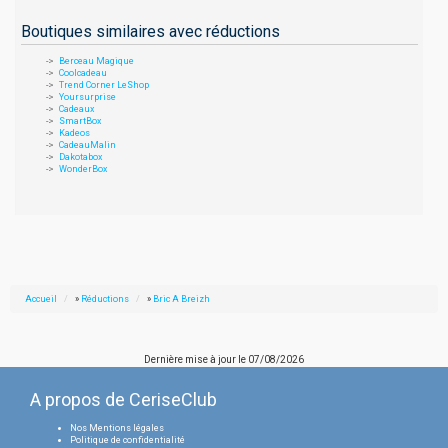
Boutiques similaires avec réductions
Berceau Magique
Coolcadeau
Trend Corner LeShop
Yoursurprise
Cadeaux
SmartBox
Kadeos
CadeauMalin
Dakotabox
WonderBox
Accueil
»
Réductions
»
Bric A Breizh
Dernière mise à jour le
07/08/2026
A propos de CeriseClub
Nos Mentions légales
Politique de confidentialité