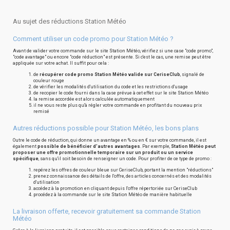
Au sujet des réductions Station Météo
Comment utiliser un code promo pour Station Météo ?
Avant de valider votre commande sur le site Station Météo, vérifiez si une case "code promo",
"code avantage" ou encore "code réduction" est présente. Si c'est le cas, une remise peut être
appliquée sur votre achat. Il suffit pour cela :
de
récupérer code promo Station Météo valide sur CeriseClub
, signalé de
couleur rouge
de vérifier les modalités d'utilisation du code et les restrictions d'usage
de recopier le code fourni dans la case prévue à cet effet sur le site Station Météo
la remise accordée est alors calculée automatiquement
il ne vous reste plus qu'à régler votre commande en profitant du nouveau prix
remisé
Autres réductions possible pour Station Météo, les bons plans
Outre le code de réduction, qui donne un avantage en % ou en € sur votre commande, il est
également
possible de bénéficier d'autres avantages
. Par exemple,
Station Météo peut
proposer une offre promotionnelle temporaire sur un produit ou un service
spécifique
, sans qu'il soit besoin de renseigner un code. Pour profiter de ce type de promo :
repérez les offres de couleur bleue sur CeriseClub, portant la mention "réductions"
prenez connaissance des détails de l'offre, des articles concernés et des modalités
d'utilisation
accédez à la promotion en cliquant depuis l'offre répertoriée sur CeriseClub
procédez à la commande sur le site Station Météo de manière habituelle
La livraison offerte, recevoir gratuitement sa commande Station
Météo