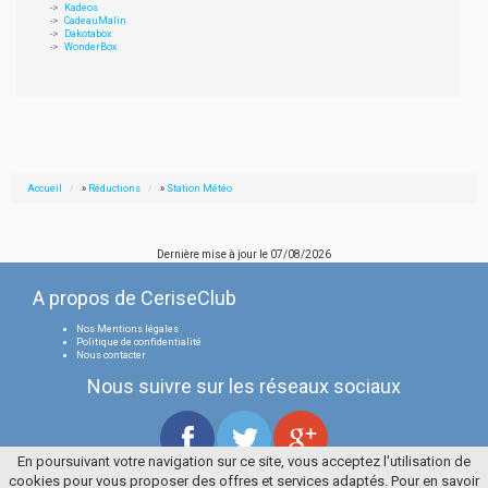
Kadeos
CadeauMalin
Dakotabox
WonderBox
Accueil
»
Réductions
»
Station Météo
Dernière mise à jour le
07/08/2026
A propos de CeriseClub
Nos Mentions légales
Politique de confidentialité
Nous contacter
Nous suivre sur les réseaux sociaux
En poursuivant votre navigation sur ce site, vous acceptez l'utilisation de
cookies pour vous proposer des offres et services adaptés. Pour en savoir
Tous droits réservés