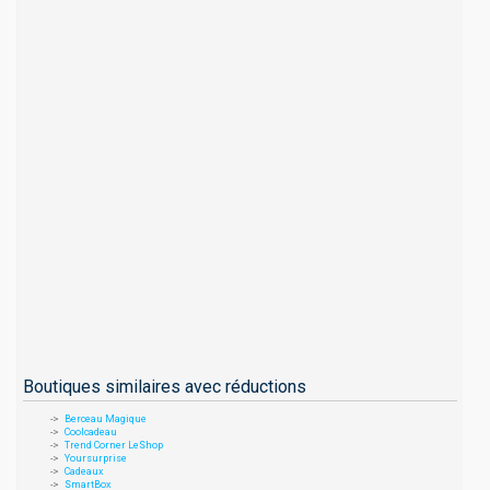
Boutiques similaires avec réductions
Berceau Magique
Coolcadeau
Trend Corner LeShop
Yoursurprise
Cadeaux
SmartBox