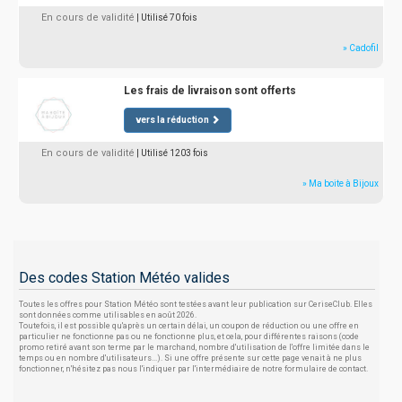
En cours de validité
| Utilisé 70 fois
» Cadofil
Les frais de livraison sont offerts
vers la réduction
En cours de validité
| Utilisé 1203 fois
» Ma boite à Bijoux
Des codes Station Météo valides
Toutes les offres pour Station Météo sont testées avant leur publication sur CeriseClub. Elles
sont données comme utilisables en août 2026.
Toutefois, il est possible qu'après un certain délai, un coupon de réduction ou une offre en
particulier ne fonctionne pas ou ne fonctionne plus, et cela, pour différentes raisons (code
promo retiré avant son terme par le marchand, nombre d'utilisation de l'offre limitée dans le
temps ou en nombre d'utilisateurs...). Si une offre présente sur cette page venait à ne plus
fonctionner, n'hésitez pas nous l'indiquer par l'intermédiaire de notre formulaire de contact.