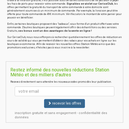
Grâce à la livraison gratuite, il est possible sous certaines conditions de ne pas avoir à payer
les frais de ports pour recevoir votre commande.
Signalées en violet sur CeriseClub
, les
offres permettant la gratuité du transport de votre commande à votre domicile sont
généralement soumises à un minimum de commande. Par exemple, la livraison peut être
offerte pour toute commande de 49€ minimum. Vérifiez alors le montant de votre panier pour
pouvoir en bénéficier.
Enfin, certaines boutiques proposent des "cadeaux", sous forme d'un produit offert avec votre
commande. D'autres boutiques peuvent également offrir des échantillons ou des services.
Gratuits,
ces bonus sont un des avantages de la vente en ligne !
Sur CeriseClub, nous nous efforçons à rechercher quotidiennement les offres de réduction en
cours de validité qui vous permettent d'obtenir des rabais pour vos achats en ligne sur les
boutiques e-commerce. Afin de recevoir les nouvelles offres Station Météo ainsi que des
promotions exclusives, n'hésitez pas à vous inscrire à la newsletter.
Restez informé des nouvelles réductions Station
Météo et des milliers d'autres
Recevez directement sans attendre les nouveaux codes promo dès leur publication.
recevoir les offres
inscription gratuite et sans engagement - confidentialité des
données