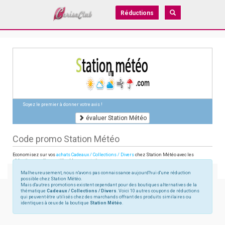
Réductions
Soyez le premier à donner votre avis !
évaluer Station Météo
Code promo Station Météo
Economisez sur vos
achats Cadeaux / Collections / Divers
chez Station Météo avec les
réductions en ligne utilisables sur stationmeteo.com
Malheureusement, nous n'avons pas connaissance aujourd'hui d'une réduction
possible chez Station Météo.
Mais d'autres promotions existent cependant pour des boutiques alternatives de la
thématique
Cadeaux / Collections / Divers
. Voici 10 autres coupons de réductions
qui peuvent être utilisés chez des marchands offrant des produits similaires ou
identiques à ceux de la boutique
Station Météo
.