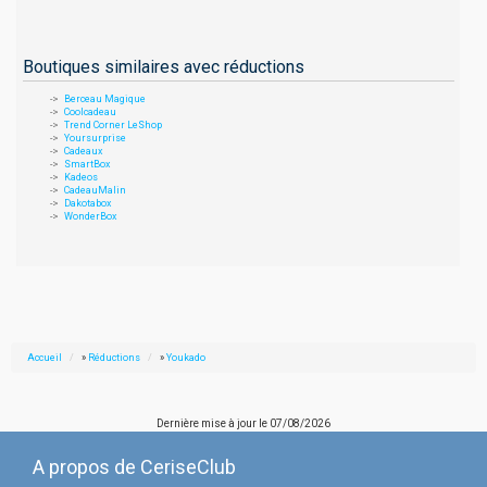
Boutiques similaires avec réductions
Berceau Magique
Coolcadeau
Trend Corner LeShop
Yoursurprise
Cadeaux
SmartBox
Kadeos
CadeauMalin
Dakotabox
WonderBox
Accueil
»
Réductions
»
Youkado
Dernière mise à jour le
07/08/2026
A propos de CeriseClub