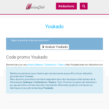
Réductions
Youkado
Soyez le premier à donner votre avis !
évaluer Youkado
Code promo Youkado
Economisez sur vos
achats Cadeaux / Collections / Divers
chez Youkado avec les réductions en
ligne utilisables sur youkado.com
Malheureusement, nous n'avons pas connaissance aujourd'hui d'une réduction
possible chez Youkado.
Mais d'autres promotions existent cependant pour des boutiques alternatives de la
thématique
Cadeaux / Collections / Divers
. Voici 10 autres coupons de réductions
qui peuvent être utilisés chez des marchands offrant des produits similaires ou
identiques à ceux de la boutique
Youkado
.