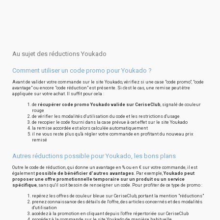
Au sujet des réductions Youkado
Comment utiliser un code promo pour Youkado ?
Avant de valider votre commande sur le site Youkado, vérifiez si une case "code promo", "code
avantage" ou encore "code réduction" est présente. Si c'est le cas, une remise peut être
appliquée sur votre achat. Il suffit pour cela :
de
récupérer code promo Youkado valide sur CeriseClub
, signalé de couleur
rouge
de vérifier les modalités d'utilisation du code et les restrictions d'usage
de recopier le code fourni dans la case prévue à cet effet sur le site Youkado
la remise accordée est alors calculée automatiquement
il ne vous reste plus qu'à régler votre commande en profitant du nouveau prix
remisé
Autres réductions possible pour Youkado, les bons plans
Outre le code de réduction, qui donne un avantage en % ou en € sur votre commande, il est
également
possible de bénéficier d'autres avantages
. Par exemple,
Youkado peut
proposer une offre promotionnelle temporaire sur un produit ou un service
spécifique
, sans qu'il soit besoin de renseigner un code. Pour profiter de ce type de promo :
repérez les offres de couleur bleue sur CeriseClub, portant la mention "réductions"
prenez connaissance des détails de l'offre, des articles concernés et des modalités
d'utilisation
accédez à la promotion en cliquant depuis l'offre répertoriée sur CeriseClub
procédez à la commande sur le site Youkado de manière habituelle