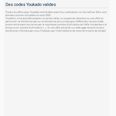
Des codes Youkado valides
Toutes les offres pour Youkado sont testées avant leur publication sur CeriseClub. Elles sont
données comme utilisables en août 2026.
Toutefois, il est possible qu'après un certain délai, un coupon de réduction ou une offre en
particulier ne fonctionne pas ou ne fonctionne plus, et cela, pour différentes raisons (code
promo retiré avant son terme par le marchand, nombre d'utilisation de l'offre limitée dans le
temps ou en nombre d'utilisateurs...). Si une offre présente sur cette page venait à ne plus
fonctionner, n'hésitez pas nous l'indiquer par l'intermédiaire de notre formulaire de contact.