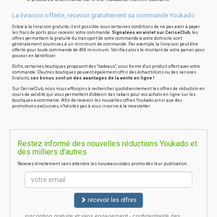
La livraison offerte, recevoir gratuitement sa commande Youkado
Grâce à la livraison gratuite, il est possible sous certaines conditions de ne pas avoir à payer
les frais de ports pour recevoir votre commande.
Signalées en violet sur CeriseClub
, les
offres permettant la gratuité du transport de votre commande à votre domicile sont
généralement soumises à un minimum de commande. Par exemple, la livraison peut être
offerte pour toute commande de 49€ minimum. Vérifiez alors le montant de votre panier pour
pouvoir en bénéficier.
Enfin, certaines boutiques proposent des "cadeaux", sous forme d'un produit offert avec votre
commande. D'autres boutiques peuvent également offrir des échantillons ou des services.
Gratuits,
ces bonus sont un des avantages de la vente en ligne !
Sur CeriseClub, nous nous efforçons à rechercher quotidiennement les offres de réduction en
cours de validité qui vous permettent d'obtenir des rabais pour vos achats en ligne sur les
boutiques e-commerce. Afin de recevoir les nouvelles offres Youkado ainsi que des
promotions exclusives, n'hésitez pas à vous inscrire à la newsletter.
Restez informé des nouvelles réductions Youkado et
des milliers d'autres
Recevez directement sans attendre les nouveaux codes promo dès leur publication.
recevoir les offres
inscription gratuite et sans engagement - confidentialité des