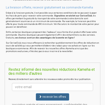
La livraison offerte, recevoir gratuitement sa commande Kameha
Grâce à la livraison gratuite, il est possible sous certaines conditions de ne pas avoir à payer
les frais de ports pour recevoir votre commande.
Signalées en violet sur CeriseClub
, les
offres permettant la gratuité du transport de votre commande à votre domicile sont
généralement soumises à un minimum de commande. Par exemple, la livraison peut être
offerte pour toute commande de 49€ minimum. Vérifiez alors le montant de votre panier pour
pouvoir en bénéficier.
Enfin, certaines boutiques proposent des "cadeaux", sous forme d'un produit offert avec votre
commande. D'autres boutiques peuvent également offrir des échantillons ou des services.
Gratuits,
ces bonus sont un des avantages de la vente en ligne !
Sur CeriseClub, nous nous efforçons à rechercher quotidiennement les offres de réduction en
cours de validité qui vous permettent d'obtenir des rabais pour vos achats en ligne sur les
boutiques e-commerce. Afin de recevoir les nouvelles offres Kameha ainsi que des
promotions exclusives, n'hésitez pas à vous inscrire à la newsletter.
Restez informé des nouvelles réductions Kameha et
des milliers d'autres
Recevez directement sans attendre les nouveaux codes promo dès leur publication.
recevoir les offres
inscription gratuite et sans engagement - confidentialité des