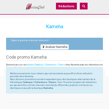
Réductions
Kameha
Soyez le premier à donner votre avis !
évaluer Kameha
Code promo Kameha
Economisez sur vos
achats Cadeaux / Collections / Divers
chez Kameha avec les réductions en
ligne utilisables sur kamehashop.fr
Malheureusement, nous n'avons pas connaissance aujourd'hui d'une réduction
possible chez Kameha.
Mais d'autres promotions existent cependant pour des boutiques alternatives de la
thématique
Cadeaux / Collections / Divers
. Voici 10 autres coupons de réductions
qui peuvent être utilisés chez des marchands offrant des produits similaires ou
identiques à ceux de la boutique
Kameha
.