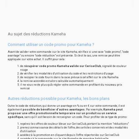
Au sujet des réductions Kameha
Comment utiliser un code promo pour Kameha ?
Avant de valider votre commande sur le site Kameha, vérifiez si une case "code promo", "code
avantage" ou encore "code réduction" est présente. Si c'est le cas, une remise peut être
appliquée sur votre achat. Il suffit pour cela :
de
récupérer code promo Kameha valide sur CeriseClub
, signalé de couleur
rouge
de vérifier les modalités d'utilisation du code et les restrictions d'usage
de recopier le code fourni dans la case prévue à cet effet sur le site Kameha
la remise accordée est alors calculée automatiquement
il ne vous reste plus qu'à régler votre commande en profitant du nouveau prix
remisé
Autres réductions possible pour Kameha, les bons plans
Outre le code de réduction, qui donne un avantage en % ou en € sur votre commande, il est
également
possible de bénéficier d'autres avantages
. Par exemple,
Kameha peut
proposer une offre promotionnelle temporaire sur un produit ou un service
spécifique
, sans qu'il soit besoin de renseigner un code. Pour profiter de ce type de promo :
repérez les offres de couleur bleue sur CeriseClub, portant la mention "réductions"
prenez connaissance des détails de l'offre, des articles concernés et des modalités
d'utilisation
accédez à la promotion en cliquant depuis l'offre répertoriée sur CeriseClub
procédez à la commande sur le site Kameha de manière habituelle