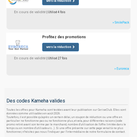
vers la réduction
En cours de validité
| Utilisé 4 fois
» SmilePack
Profitez des promotions
vers la réduction
En cours de validité
| Utilisé 27 fois
» Euroreca
Des codes Kameha valides
Toutes les offres pour Kameha sont testées avant leur publication sur CeriseClub. Elles sont
données comme utilisables en août 2026.
Toutefois, il est possible qu'après un certain délai, un coupon de réduction ou une offre en
particulier ne fonctionne pas ou ne fonctionne plus, et cela, pour différentes raisons (code
promo retiré avant son terme par le marchand, nombre d'utilisation de l'offre limitée dans le
temps ou en nombre d'utilisateurs...). Si une offre présente sur cette page venait à ne plus
fonctionner, n'hésitez pas nous l'indiquer par l'intermédiaire de notre formulaire de contact.