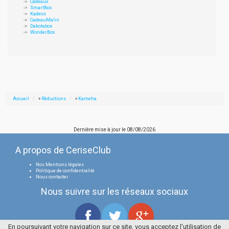
Cadeaux
SmartBox
Kadeos
CadeauMalin
Dakotabox
WonderBox
Accueil
»
Réductions
»
Kameha
Dernière mise à jour le
08/08/2026
A propos de CeriseClub
Nos Mentions légales
Politique de confidentialité
Nous contacter
Nous suivre sur les réseaux sociaux
En poursuivant votre navigation sur ce site, vous acceptez l'utilisation de