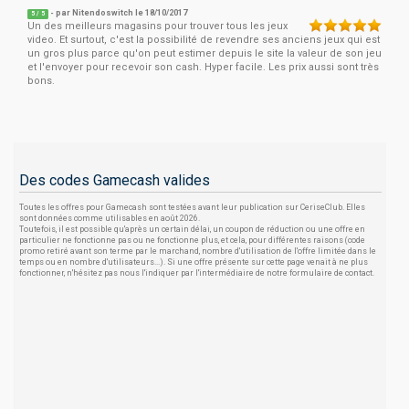
- par
Nitendoswitch
le 18/10/2017
5
/
5
Un des meilleurs magasins pour trouver tous les jeux
video. Et surtout, c'est la possibilité de revendre ses anciens jeux qui est
un gros plus parce qu'on peut estimer depuis le site la valeur de son jeu
et l'envoyer pour recevoir son cash. Hyper facile. Les prix aussi sont très
bons.
Des codes Gamecash valides
Toutes les offres pour Gamecash sont testées avant leur publication sur CeriseClub. Elles
sont données comme utilisables en août 2026.
Toutefois, il est possible qu'après un certain délai, un coupon de réduction ou une offre en
particulier ne fonctionne pas ou ne fonctionne plus, et cela, pour différentes raisons (code
promo retiré avant son terme par le marchand, nombre d'utilisation de l'offre limitée dans le
temps ou en nombre d'utilisateurs...). Si une offre présente sur cette page venait à ne plus
fonctionner, n'hésitez pas nous l'indiquer par l'intermédiaire de notre formulaire de contact.