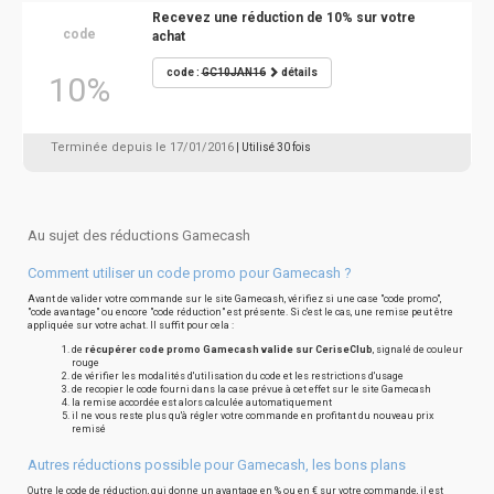
Recevez une réduction de 10% sur votre
code
achat
code :
GC10JAN16
détails
10%
Terminée depuis le 17/01/2016
| Utilisé 30 fois
Au sujet des réductions Gamecash
Comment utiliser un code promo pour Gamecash ?
Avant de valider votre commande sur le site Gamecash, vérifiez si une case "code promo",
"code avantage" ou encore "code réduction" est présente. Si c'est le cas, une remise peut être
appliquée sur votre achat. Il suffit pour cela :
de
récupérer code promo Gamecash valide sur CeriseClub
, signalé de couleur
rouge
de vérifier les modalités d'utilisation du code et les restrictions d'usage
de recopier le code fourni dans la case prévue à cet effet sur le site Gamecash
la remise accordée est alors calculée automatiquement
il ne vous reste plus qu'à régler votre commande en profitant du nouveau prix
remisé
Autres réductions possible pour Gamecash, les bons plans
Outre le code de réduction, qui donne un avantage en % ou en € sur votre commande, il est