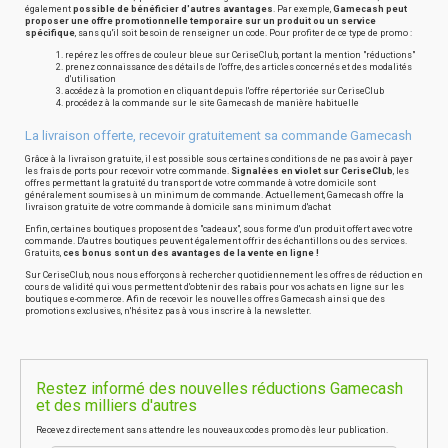
également
possible de bénéficier d'autres avantages
. Par exemple,
Gamecash peut
proposer une offre promotionnelle temporaire sur un produit ou un service
spécifique
, sans qu'il soit besoin de renseigner un code. Pour profiter de ce type de promo :
repérez les offres de couleur bleue sur CeriseClub, portant la mention "réductions"
prenez connaissance des détails de l'offre, des articles concernés et des modalités
d'utilisation
accédez à la promotion en cliquant depuis l'offre répertoriée sur CeriseClub
procédez à la commande sur le site Gamecash de manière habituelle
La livraison offerte, recevoir gratuitement sa commande Gamecash
Grâce à la livraison gratuite, il est possible sous certaines conditions de ne pas avoir à payer
les frais de ports pour recevoir votre commande.
Signalées en violet sur CeriseClub
, les
offres permettant la gratuité du transport de votre commande à votre domicile sont
généralement soumises à un minimum de commande. Actuellement, Gamecash offre la
livraison gratuite de votre commande à domicile sans minimum d'achat
Enfin, certaines boutiques proposent des "cadeaux", sous forme d'un produit offert avec votre
commande. D'autres boutiques peuvent également offrir des échantillons ou des services.
Gratuits,
ces bonus sont un des avantages de la vente en ligne !
Sur CeriseClub, nous nous efforçons à rechercher quotidiennement les offres de réduction en
cours de validité qui vous permettent d'obtenir des rabais pour vos achats en ligne sur les
boutiques e-commerce. Afin de recevoir les nouvelles offres Gamecash ainsi que des
promotions exclusives, n'hésitez pas à vous inscrire à la newsletter.
Restez informé des nouvelles réductions Gamecash
et des milliers d'autres
Recevez directement sans attendre les nouveaux codes promo dès leur publication.