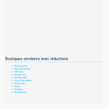
Boutiques similaires avec réductions
Micromania
Big Fish Games
EA Store
Orange Jeu
GamesLoad
Jeux Video Retro
Gamoniac
Origin
Kinguin
Mundijeux