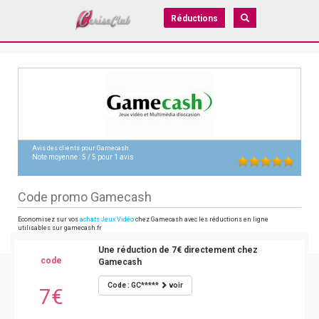
Réductions
Avis des clients pour
Gamecash
Note moyenne :
5
/
5
pour
1
avis
Code promo Gamecash
Economisez sur vos
achats Jeux Vidéo
chez Gamecash avec les réductions en ligne
utilisables sur gamecash.fr
Une réduction de 7€ directement chez
code
Gamecash
Code : GC*****
voir
7€