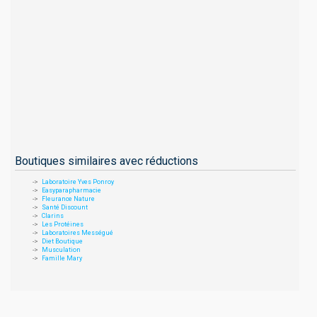
Boutiques similaires avec réductions
Laboratoire Yves Ponroy
Easyparapharmacie
Fleurance Nature
Santé Discount
Clarins
Les Protéines
Laboratoires Mességué
Diet Boutique
Musculation
Famille Mary