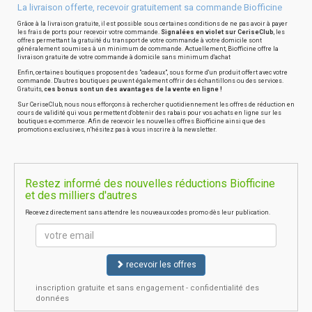
La livraison offerte, recevoir gratuitement sa commande Biofficine
Grâce à la livraison gratuite, il est possible sous certaines conditions de ne pas avoir à payer
les frais de ports pour recevoir votre commande.
Signalées en violet sur CeriseClub
, les
offres permettant la gratuité du transport de votre commande à votre domicile sont
généralement soumises à un minimum de commande. Actuellement, Biofficine offre la
livraison gratuite de votre commande à domicile sans minimum d'achat
Enfin, certaines boutiques proposent des "cadeaux", sous forme d'un produit offert avec votre
commande. D'autres boutiques peuvent également offrir des échantillons ou des services.
Gratuits,
ces bonus sont un des avantages de la vente en ligne !
Sur CeriseClub, nous nous efforçons à rechercher quotidiennement les offres de réduction en
cours de validité qui vous permettent d'obtenir des rabais pour vos achats en ligne sur les
boutiques e-commerce. Afin de recevoir les nouvelles offres Biofficine ainsi que des
promotions exclusives, n'hésitez pas à vous inscrire à la newsletter.
Restez informé des nouvelles réductions Biofficine
et des milliers d'autres
Recevez directement sans attendre les nouveaux codes promo dès leur publication.
recevoir les offres
inscription gratuite et sans engagement - confidentialité des
données