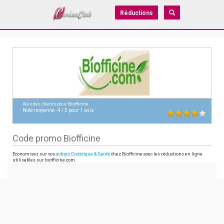
Réductions
Avis des clients pour
Biofficine
Note moyenne :
4
/
5
pour
1
avis
Code promo Biofficine
Economisez sur vos
achats Diététique & Santé
chez Biofficine avec les réductions en ligne
utilisables sur biofficine.com