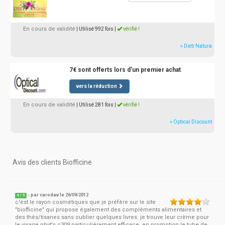
En cours de validité
| Utilisé 992 fois
|
vérifié !
» Dieti Natura
7€ sont offerts lors d'un premier achat
vers la réduction
En cours de validité
| Utilisé 281 fois
|
vérifié !
» Optical Discount
Avis des clients Biofficine
- par
carodav
le 26/09/2012
4
/
5
c'est le rayon cosmétiques que je préfère sur le site
"biofficine" qui propose également des compléments alimentaires et
des thés/tisanes sans oublier quelques livres. je trouve leur crème pour
le visage phyt's c309 particulièrement efficace. en promotion le tube de