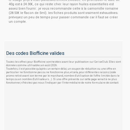
40g est à 24.30€, ce qui reste cher. leur rayon huiles essentielles est
assez bien fourni : je vous recommande celle à la camomille romaine
(28.50€ le flacon de 5ml). les fiches produits sont vraiment exhaustives.
prévoyez un peu de temps pour passer commande car il faut se créer
un compte.
Des codes Biofficine valides
Toutes les offres pour Biofficine sont testées avant leur publication sur CeriseClub. Elles sont
données comme utilisables en août 2026.
Toutefois, il est possible qu'après un certain délai, un coupon de réduction ou une offre en
particulier ne fonctionne pas ou ne fonctionne plus, et cela, pour différentes raisons (code
promo retiré avant son terme par le marchand, nombre d'utilisation de l'offre limitée dans le
temps ou en nombre d'utilisateurs...). Si une offre présente sur cette page venait à ne plus
fonctionner, n'hésitez pas nous l'indiquer par l'intermédiaire de notre formulaire de contact.