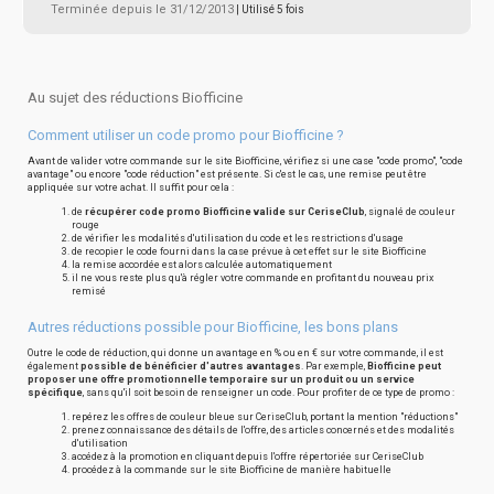
Terminée depuis le 31/12/2013
| Utilisé 5 fois
Au sujet des réductions Biofficine
Comment utiliser un code promo pour Biofficine ?
Avant de valider votre commande sur le site Biofficine, vérifiez si une case "code promo", "code
avantage" ou encore "code réduction" est présente. Si c'est le cas, une remise peut être
appliquée sur votre achat. Il suffit pour cela :
de
récupérer code promo Biofficine valide sur CeriseClub
, signalé de couleur
rouge
de vérifier les modalités d'utilisation du code et les restrictions d'usage
de recopier le code fourni dans la case prévue à cet effet sur le site Biofficine
la remise accordée est alors calculée automatiquement
il ne vous reste plus qu'à régler votre commande en profitant du nouveau prix
remisé
Autres réductions possible pour Biofficine, les bons plans
Outre le code de réduction, qui donne un avantage en % ou en € sur votre commande, il est
également
possible de bénéficier d'autres avantages
. Par exemple,
Biofficine peut
proposer une offre promotionnelle temporaire sur un produit ou un service
spécifique
, sans qu'il soit besoin de renseigner un code. Pour profiter de ce type de promo :
repérez les offres de couleur bleue sur CeriseClub, portant la mention "réductions"
prenez connaissance des détails de l'offre, des articles concernés et des modalités
d'utilisation
accédez à la promotion en cliquant depuis l'offre répertoriée sur CeriseClub
procédez à la commande sur le site Biofficine de manière habituelle