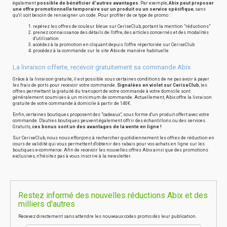
également
possible de bénéficier d'autres avantages
. Par exemple,
Abix peut proposer
une offre promotionnelle temporaire sur un produit ou un service spécifique
, sans
qu'il soit besoin de renseigner un code. Pour profiter de ce type de promo :
repérez les offres de couleur bleue sur CeriseClub, portant la mention "réductions"
prenez connaissance des détails de l'offre, des articles concernés et des modalités
d'utilisation
accédez à la promotion en cliquant depuis l'offre répertoriée sur CeriseClub
procédez à la commande sur le site Abix de manière habituelle
La livraison offerte, recevoir gratuitement sa commande Abix
Grâce à la livraison gratuite, il est possible sous certaines conditions de ne pas avoir à payer
les frais de ports pour recevoir votre commande.
Signalées en violet sur CeriseClub
, les
offres permettant la gratuité du transport de votre commande à votre domicile sont
généralement soumises à un minimum de commande. Actuellement, Abix offre la livraison
gratuite de votre commande à domicile à partir de 140€.
Enfin, certaines boutiques proposent des "cadeaux", sous forme d'un produit offert avec votre
commande. D'autres boutiques peuvent également offrir des échantillons ou des services.
Gratuits,
ces bonus sont un des avantages de la vente en ligne !
Sur CeriseClub, nous nous efforçons à rechercher quotidiennement les offres de réduction en
cours de validité qui vous permettent d'obtenir des rabais pour vos achats en ligne sur les
boutiques e-commerce. Afin de recevoir les nouvelles offres Abix ainsi que des promotions
exclusives, n'hésitez pas à vous inscrire à la newsletter.
Restez informé des nouvelles réductions Abix et des
milliers d'autres
Recevez directement sans attendre les nouveaux codes promo dès leur publication.