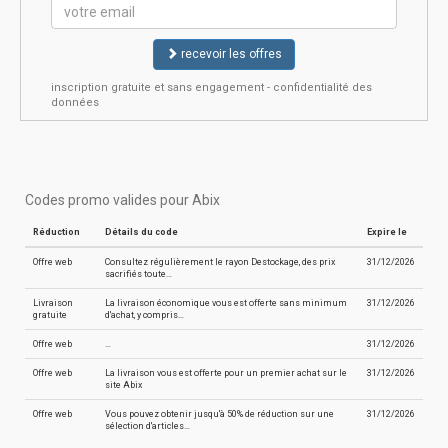
recevoir les offres
inscription gratuite et sans engagement - confidentialité des
données
Codes promo valides pour Abix
Réduction
Détails du code
Expire le
Offre web
Consultez régulièrement le rayon Destockage, des prix
31/12/2026
sacrifiés toute…
Livraison
La livraison économique vous est offerte sans minimum
31/12/2026
gratuite
d'achat, y compris…
Offre web
…
31/12/2026
Offre web
La livraison vous est offerte pour un premier achat sur le
31/12/2026
site Abix
Offre web
Vous pouvez obtenir jusqu'à 50% de réduction sur une
31/12/2026
sélection d'articles…