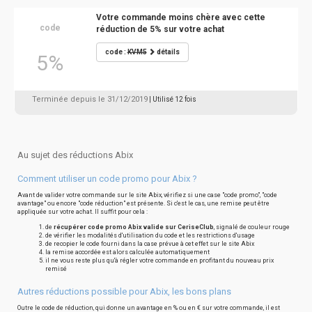
Votre commande moins chère avec cette
code
réduction de 5% sur votre achat
code :
KVM5
détails
5%
Terminée depuis le 31/12/2019
| Utilisé 12 fois
Au sujet des réductions Abix
Comment utiliser un code promo pour Abix ?
Avant de valider votre commande sur le site Abix, vérifiez si une case "code promo", "code
avantage" ou encore "code réduction" est présente. Si c'est le cas, une remise peut être
appliquée sur votre achat. Il suffit pour cela :
de
récupérer code promo Abix valide sur CeriseClub
, signalé de couleur rouge
de vérifier les modalités d'utilisation du code et les restrictions d'usage
de recopier le code fourni dans la case prévue à cet effet sur le site Abix
la remise accordée est alors calculée automatiquement
il ne vous reste plus qu'à régler votre commande en profitant du nouveau prix
remisé
Autres réductions possible pour Abix, les bons plans
Outre le code de réduction, qui donne un avantage en % ou en € sur votre commande, il est