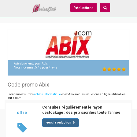
Réductions
Avis des clients pour
Abix
Note moyenne :
5
/
5
pour
4
avis
Code promo Abix
Economisez sur vos
achats Informatique
chez Abix avec les réductions en ligne utilisables
sur abix.fr
Consultez régulièrement le rayon
offre
destockage : des prix sacrifiés toute l'année
vers la réduction