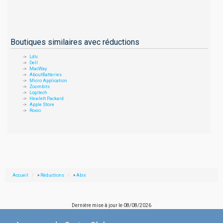
Boutiques similaires avec réductions
Ldlc
Dell
MacWay
AboutBatteries
Micro Application
Zoombits
Logitech
Hewlett Packard
Apple Store
Roxio
Accueil
»
Réductions
»
Abix
Dernière mise à jour le
08/08/2026