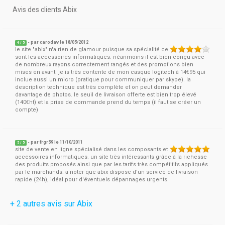
Avis des clients Abix
- par
carodav
le 18/05/2012
4
/
5
le site "abix" n'a rien de glamour puisque sa spécialité ce
sont les accessoires informatiques. néanmoins il est bien conçu avec
de nombreux rayons correctement rangés et des promotions bien
mises en avant. je is très contente de mon casque logitech à 14€95 qui
inclue aussi un micro (pratique pour communiquer par skype). la
description technique est très complète et on peut demander
davantage de photos. le seuil de livraison offerte est bien trop élevé
(140€ht) et la prise de commande prend du temps (il faut se créer un
compte)
- par
frgr59
le 11/10/2011
5
/
5
site de vente en ligne spécialisé dans les composants et
accessoires informatiques. un site très intéressants grâce à la richesse
des produits proposés ainsi que par les tarifs très compétitifs appliqués
par le marchands. a noter que abix dispose d'un service de livraison
rapide (24h), idéal pour d'éventuels dépannages urgents.
+ 2 autres avis sur Abix