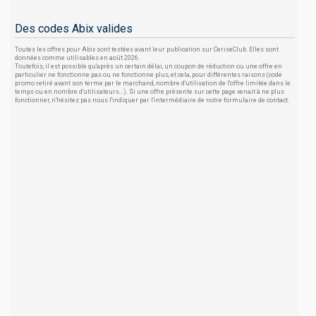
Des codes Abix valides
Toutes les offres pour Abix sont testées avant leur publication sur CeriseClub. Elles sont
données comme utilisables en août 2026.
Toutefois, il est possible qu'après un certain délai, un coupon de réduction ou une offre en
particulier ne fonctionne pas ou ne fonctionne plus, et cela, pour différentes raisons (code
promo retiré avant son terme par le marchand, nombre d'utilisation de l'offre limitée dans le
temps ou en nombre d'utilisateurs...). Si une offre présente sur cette page venait à ne plus
fonctionner, n'hésitez pas nous l'indiquer par l'intermédiaire de notre formulaire de contact.