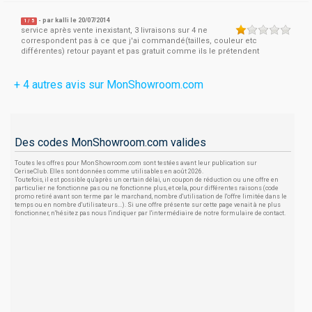
- par
kalli
le 20/07/2014
1
/
5
service après vente inexistant, 3 livraisons sur 4 ne
correspondent pas à ce que j'ai commandé(tailles, couleur etc
différentes) retour payant et pas gratuit comme ils le prétendent
+ 4 autres avis sur MonShowroom.com
Des codes MonShowroom.com valides
Toutes les offres pour MonShowroom.com sont testées avant leur publication sur
CeriseClub. Elles sont données comme utilisables en août 2026.
Toutefois, il est possible qu'après un certain délai, un coupon de réduction ou une offre en
particulier ne fonctionne pas ou ne fonctionne plus, et cela, pour différentes raisons (code
promo retiré avant son terme par le marchand, nombre d'utilisation de l'offre limitée dans le
temps ou en nombre d'utilisateurs...). Si une offre présente sur cette page venait à ne plus
fonctionner, n'hésitez pas nous l'indiquer par l'intermédiaire de notre formulaire de contact.