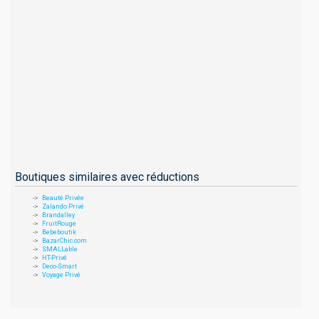
Boutiques similaires avec réductions
Beauté Privée
Zalando Privé
Brandalley
FruitRouge
Bebeboutik
BazarChic.com
SMALLable
HT-Privé
Deco-Smart
Voyage Privé