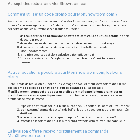
Au sujet des réductions MonShowroom.com
Comment utiliser un code promo pour MonShowroom.com ?
Avant de valider votre commande sur le site MonShowroom.com, vérifiez si une case "code
promo", "code avantage" ou encore "code réduction" est présente. Si c'est le cas, une remise
peut être appliquée sur votre achat. Il suffit pour cela :
de
récupérer code promo MonShowroom.com valide sur CeriseClub
, signalé
de couleur rouge
de vérifier les modalités d'utilisation du code et les restrictions d'usage
de recopier le code fourni dans la case prévue à cet effet sur le site
MonShowroom.com
la remise accordée est alors calculée automatiquement
il ne vous reste plus qu'à régler votre commande en profitant du nouveau prix
remisé
Autres réductions possible pour MonShowroom.com, les bons
plans
Outre le code de réduction, qui donne un avantage en % ou en € sur votre commande, il est
également
possible de bénéficier d'autres avantages
. Par exemple,
MonShowroom.com peut proposer une offre promotionnelle temporaire sur un
produit ou un service spécifique
, sans qu'il soit besoin de renseigner un code. Pour
profiter de ce type de promo :
repérez les offres de couleur bleue sur CeriseClub, portant la mention "réductions"
prenez connaissance des détails de l'offre, des articles concernés et des modalités
d'utilisation
accédez à la promotion en cliquant depuis l'offre répertoriée sur CeriseClub
procédez à la commande sur le site MonShowroom.com de manière habituelle
La livraison offerte, recevoir gratuitement sa commande
MonShowroom.com