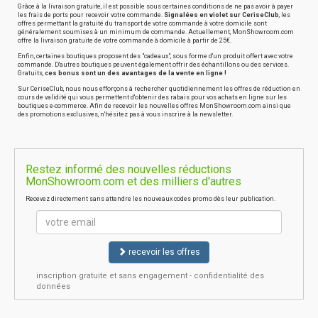
Grâce à la livraison gratuite, il est possible sous certaines conditions de ne pas avoir à payer
les frais de ports pour recevoir votre commande.
Signalées en violet sur CeriseClub
, les
offres permettant la gratuité du transport de votre commande à votre domicile sont
généralement soumises à un minimum de commande. Actuellement, MonShowroom.com
offre la livraison gratuite de votre commande à domicile à partir de 25€.
Enfin, certaines boutiques proposent des "cadeaux", sous forme d'un produit offert avec votre
commande. D'autres boutiques peuvent également offrir des échantillons ou des services.
Gratuits,
ces bonus sont un des avantages de la vente en ligne !
Sur CeriseClub, nous nous efforçons à rechercher quotidiennement les offres de réduction en
cours de validité qui vous permettent d'obtenir des rabais pour vos achats en ligne sur les
boutiques e-commerce. Afin de recevoir les nouvelles offres MonShowroom.com ainsi que
des promotions exclusives, n'hésitez pas à vous inscrire à la newsletter.
Restez informé des nouvelles réductions
MonShowroom.com et des milliers d'autres
Recevez directement sans attendre les nouveaux codes promo dès leur publication.
recevoir les offres
inscription gratuite et sans engagement - confidentialité des
données