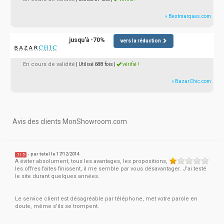
» Bestmarques.com
jusqu'à -70%
vers la réduction
En cours de validité
| Utilisé 688 fois
|
vérifié !
» BazarChic.com
Avis des clients MonShowroom.com
- par
tetel
le 17/12/2014
1
/
5
A éviter absolument, tous les avantages, les propositions,
les offres faites finissent, il me semble par vous désavantager. J’ai testé
le site durant quelques années.
Le service client est désagréable par téléphone, met votre parole en
doute, même s'ils se trompent.