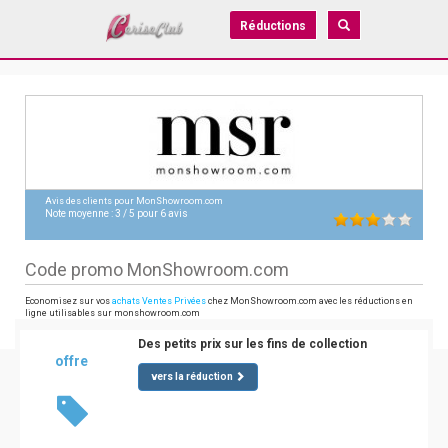
Réductions
Avis des clients pour
MonShowroom.com
Note moyenne :
3
/
5
pour
6
avis
Code promo MonShowroom.com
Economisez sur vos
achats Ventes Privées
chez MonShowroom.com avec les réductions en
ligne utilisables sur monshowroom.com
Des petits prix sur les fins de collection
offre
vers la réduction