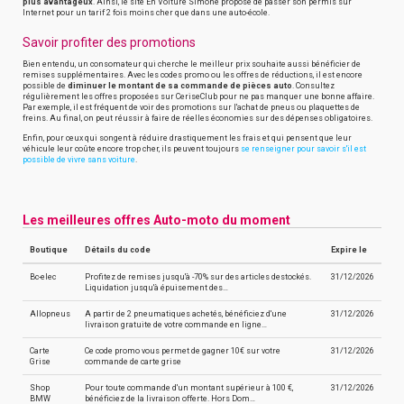
plus avantageux
. Ainsi, le site En Voiture Simone propose de passer son permis sur
Internet pour un tarif 2 fois moins cher que dans une auto-école.
Savoir profiter des promotions
Bien entendu, un consomateur qui cherche le meilleur prix souhaite aussi bénéficier de
remises supplémentaires. Avec les codes promo ou les offres de réductions, il est encore
possible de
diminuer le montant de sa commande de pièces auto
. Consultez
régulièrement les offres proposées sur CeriseClub pour ne pas manquer une bonne affaire.
Par exemple, il est fréquent de voir des promotions sur l'achat de pneus ou plaquettes de
freins. Au final, on peut réussir à faire de réelles économies sur des dépenses obligatoires.
Enfin, pour ceux qui songent à réduire drastiquement les frais et qui pensent que leur
véhicule leur coûte encore trop cher, ils peuvent toujours
se renseigner pour savoir s'il est
possible de vivre sans voiture
.
Les meilleures offres Auto-moto du moment
Boutique
Détails du code
Expire le
Bc-elec
Profitez de remises jusqu'à -70% sur des articles destockés.
31/12/2026
Liquidation jusqu'à épuisement des…
Allopneus
A partir de 2 pneumatiques achetés, bénéficiez d'une
31/12/2026
livraison gratuite de votre commande en ligne…
Carte
Ce code promo vous permet de gagner 10€ sur votre
31/12/2026
Grise
commande de carte grise
Shop
Pour toute commande d'un montant supérieur à 100 €,
31/12/2026
BMW
bénéficiez de la livraison offerte. Hors Dom…