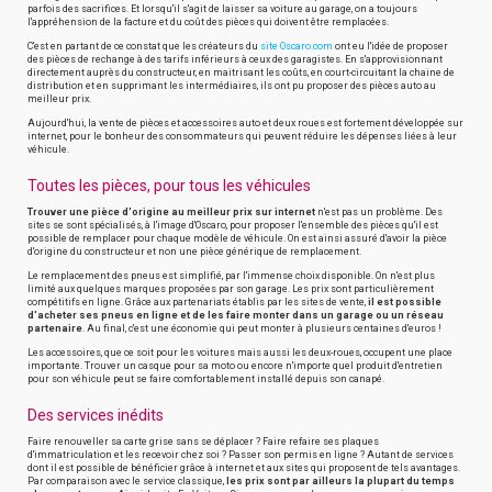
parfois des sacrifices. Et lorsqu'il s'agit de laisser sa voiture au garage, on a toujours
l'appréhension de la facture et du coût des pièces qui doivent être remplacées.
C'est en partant de ce constat que les créateurs du
site Oscaro.com
ont eu l'idée de proposer
des pièces de rechange à des tarifs inférieurs à ceux des garagistes. En s'approvisionnant
directement auprès du constructeur, en maitrisant les coûts, en court-circuitant la chaine de
distribution et en supprimant les intermédiaires, ils ont pu proposer des pièces auto au
meilleur prix.
Aujourd'hui, la vente de pièces et accessoires auto et deux roues est fortement développée sur
internet, pour le bonheur des consommateurs qui peuvent réduire les dépenses liées à leur
véhicule.
Toutes les pièces, pour tous les véhicules
Trouver une pièce d'origine au meilleur prix sur internet
n'est pas un problème. Des
sites se sont spécialisés, à l'image d'Oscaro, pour proposer l'ensemble des pièces qu'il est
possible de remplacer pour chaque modèle de véhicule. On est ainsi assuré d'avoir la pièce
d'origine du constructeur et non une pièce générique de remplacement.
Le remplacement des pneus est simplifié, par l'immense choix disponible. On n'est plus
limité aux quelques marques proposées par son garage. Les prix sont particulièrement
compétitifs en ligne. Grâce aux partenariats établis par les sites de vente,
il est possible
d'acheter ses pneus en ligne et de les faire monter dans un garage ou un réseau
partenaire
. Au final, c'est une économie qui peut monter à plusieurs centaines d'euros !
Les accessoires, que ce soit pour les voitures mais aussi les deux-roues, occupent une place
importante. Trouver un casque pour sa moto ou encore n'importe quel produit d'entretien
pour son véhicule peut se faire comfortablement installé depuis son canapé.
Des services inédits
Faire renouveller sa carte grise sans se déplacer ? Faire refaire ses plaques
d'immatriculation et les recevoir chez soi ? Passer son permis en ligne ? Autant de services
dont il est possible de bénéficier grâce à internet et aux sites qui proposent de tels avantages.
Par comparaison avec le service classique,
les prix sont par ailleurs la plupart du temps