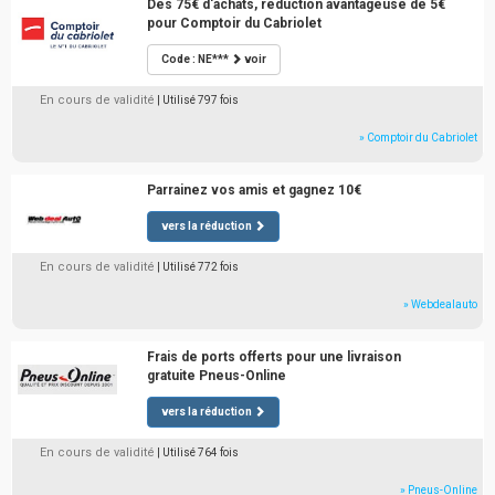
Dès 75€ d'achats, réduction avantageuse de 5€
pour Comptoir du Cabriolet
Code : NE***
voir
En cours de validité
| Utilisé 797 fois
» Comptoir du Cabriolet
Parrainez vos amis et gagnez 10€
vers la réduction
En cours de validité
| Utilisé 772 fois
» Webdealauto
Frais de ports offerts pour une livraison
gratuite Pneus-Online
vers la réduction
En cours de validité
| Utilisé 764 fois
» Pneus-Online