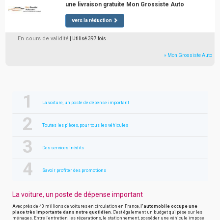
une livraison gratuite Mon Grossiste Auto
vers la réduction
En cours de validité
| Utilisé 397 fois
» Mon Grossiste Auto
La voiture, un poste de dépense important
Toutes les pièces, pour tous les véhicules
Des services inédits
Savoir profiter des promotions
La voiture, un poste de dépense important
Avec près de 40 millions de voitures en circulation en France,
l'automobile occupe une
place très importante dans notre quotidien
. C'est également un budget qui pèse sur les
ménages. Entre l'entretien, les réparations, le stationnement, posséder une véhicule impose