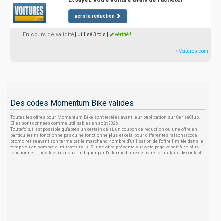
Essayez votre voiture avant de l'acheter
vers la réduction
En cours de validité
| Utilisé 3 fois
|
vérifié !
» Voitures.com
Des codes Momentum Bike valides
Toutes les offres pour Momentum Bike sont testées avant leur publication sur CeriseClub.
Elles sont données comme utilisables en août 2026.
Toutefois, il est possible qu'après un certain délai, un coupon de réduction ou une offre en
particulier ne fonctionne pas ou ne fonctionne plus, et cela, pour différentes raisons (code
promo retiré avant son terme par le marchand, nombre d'utilisation de l'offre limitée dans le
temps ou en nombre d'utilisateurs...). Si une offre présente sur cette page venait à ne plus
fonctionner, n'hésitez pas nous l'indiquer par l'intermédiaire de notre formulaire de contact.