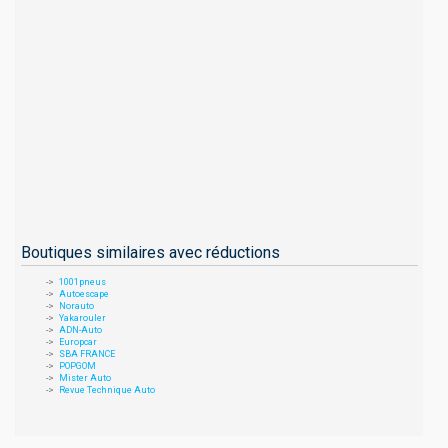
Boutiques similaires avec réductions
1001pneus
Autoescape
Norauto
Yakarouler
ADN-Auto
Europcar
SBA FRANCE
POPGOM
Mister Auto
Revue Technique Auto