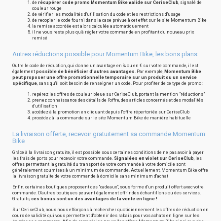
de
récupérer code promo Momentum Bike valide sur CeriseClub
, signalé de
couleur rouge
de vérifier les modalités d'utilisation du code et les restrictions d'usage
de recopier le code fourni dans la case prévue à cet effet sur le site Momentum Bike
la remise accordée est alors calculée automatiquement
il ne vous reste plus qu'à régler votre commande en profitant du nouveau prix
remisé
Autres réductions possible pour Momentum Bike, les bons plans
Outre le code de réduction, qui donne un avantage en % ou en € sur votre commande, il est
également
possible de bénéficier d'autres avantages
. Par exemple,
Momentum Bike
peut proposer une offre promotionnelle temporaire sur un produit ou un service
spécifique
, sans qu'il soit besoin de renseigner un code. Pour profiter de ce type de promo :
repérez les offres de couleur bleue sur CeriseClub, portant la mention "réductions"
prenez connaissance des détails de l'offre, des articles concernés et des modalités
d'utilisation
accédez à la promotion en cliquant depuis l'offre répertoriée sur CeriseClub
procédez à la commande sur le site Momentum Bike de manière habituelle
La livraison offerte, recevoir gratuitement sa commande Momentum
Bike
Grâce à la livraison gratuite, il est possible sous certaines conditions de ne pas avoir à payer
les frais de ports pour recevoir votre commande.
Signalées en violet sur CeriseClub
, les
offres permettant la gratuité du transport de votre commande à votre domicile sont
généralement soumises à un minimum de commande. Actuellement, Momentum Bike offre
la livraison gratuite de votre commande à domicile sans minimum d'achat
Enfin, certaines boutiques proposent des "cadeaux", sous forme d'un produit offert avec votre
commande. D'autres boutiques peuvent également offrir des échantillons ou des services.
Gratuits,
ces bonus sont un des avantages de la vente en ligne !
Sur CeriseClub, nous nous efforçons à rechercher quotidiennement les offres de réduction en
cours de validité qui vous permettent d'obtenir des rabais pour vos achats en ligne sur les