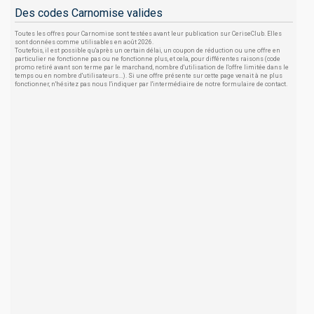
Des codes Carnomise valides
Toutes les offres pour Carnomise sont testées avant leur publication sur CeriseClub. Elles
sont données comme utilisables en août 2026.
Toutefois, il est possible qu'après un certain délai, un coupon de réduction ou une offre en
particulier ne fonctionne pas ou ne fonctionne plus, et cela, pour différentes raisons (code
promo retiré avant son terme par le marchand, nombre d'utilisation de l'offre limitée dans le
temps ou en nombre d'utilisateurs...). Si une offre présente sur cette page venait à ne plus
fonctionner, n'hésitez pas nous l'indiquer par l'intermédiaire de notre formulaire de contact.