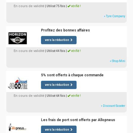
En cours de validité
| Utilisé 75 fois
|
vérifié !
» Tyre Company
Profitez des bonnes affaires
vers la réduction
En cours de validité
| Utilisé 44 fois
|
vérifié !
» Shop Mini
5% sont offerts à chaque commande
vers la réduction
En cours de validité
| Utilisé 64 fois
|
vérifié !
» Discount Scooter
Les frais de port sont offerts par Allopneus
vers la réduction