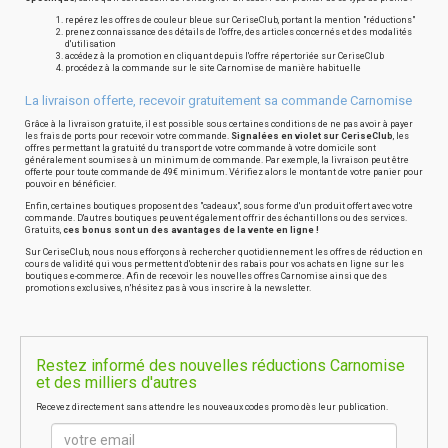
repérez les offres de couleur bleue sur CeriseClub, portant la mention "réductions"
prenez connaissance des détails de l'offre, des articles concernés et des modalités
d'utilisation
accédez à la promotion en cliquant depuis l'offre répertoriée sur CeriseClub
procédez à la commande sur le site Carnomise de manière habituelle
La livraison offerte, recevoir gratuitement sa commande Carnomise
Grâce à la livraison gratuite, il est possible sous certaines conditions de ne pas avoir à payer
les frais de ports pour recevoir votre commande.
Signalées en violet sur CeriseClub
, les
offres permettant la gratuité du transport de votre commande à votre domicile sont
généralement soumises à un minimum de commande. Par exemple, la livraison peut être
offerte pour toute commande de 49€ minimum. Vérifiez alors le montant de votre panier pour
pouvoir en bénéficier.
Enfin, certaines boutiques proposent des "cadeaux", sous forme d'un produit offert avec votre
commande. D'autres boutiques peuvent également offrir des échantillons ou des services.
Gratuits,
ces bonus sont un des avantages de la vente en ligne !
Sur CeriseClub, nous nous efforçons à rechercher quotidiennement les offres de réduction en
cours de validité qui vous permettent d'obtenir des rabais pour vos achats en ligne sur les
boutiques e-commerce. Afin de recevoir les nouvelles offres Carnomise ainsi que des
promotions exclusives, n'hésitez pas à vous inscrire à la newsletter.
Restez informé des nouvelles réductions Carnomise
et des milliers d'autres
Recevez directement sans attendre les nouveaux codes promo dès leur publication.