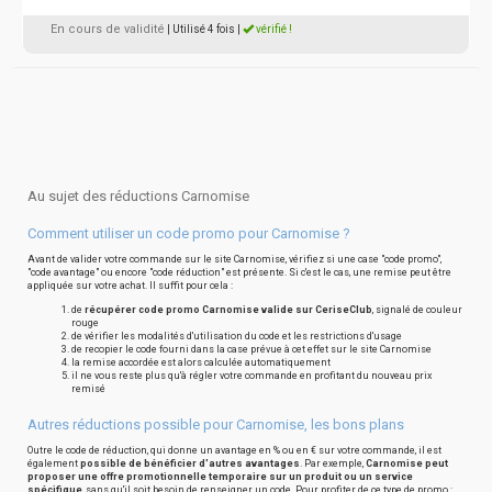
En cours de validité
| Utilisé 4 fois
|
vérifié !
Au sujet des réductions Carnomise
Comment utiliser un code promo pour Carnomise ?
Avant de valider votre commande sur le site Carnomise, vérifiez si une case "code promo",
"code avantage" ou encore "code réduction" est présente. Si c'est le cas, une remise peut être
appliquée sur votre achat. Il suffit pour cela :
de
récupérer code promo Carnomise valide sur CeriseClub
, signalé de couleur
rouge
de vérifier les modalités d'utilisation du code et les restrictions d'usage
de recopier le code fourni dans la case prévue à cet effet sur le site Carnomise
la remise accordée est alors calculée automatiquement
il ne vous reste plus qu'à régler votre commande en profitant du nouveau prix
remisé
Autres réductions possible pour Carnomise, les bons plans
Outre le code de réduction, qui donne un avantage en % ou en € sur votre commande, il est
également
possible de bénéficier d'autres avantages
. Par exemple,
Carnomise peut
proposer une offre promotionnelle temporaire sur un produit ou un service
spécifique
, sans qu'il soit besoin de renseigner un code. Pour profiter de ce type de promo :