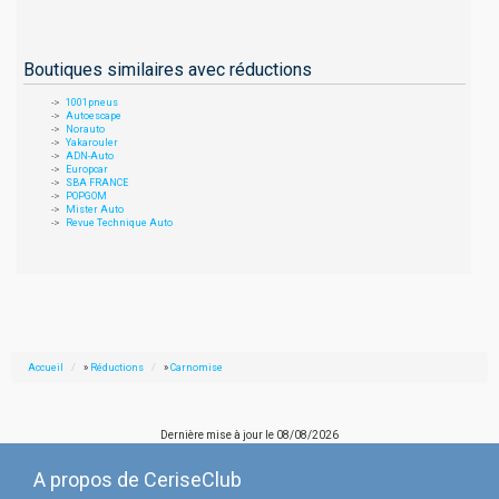
Boutiques similaires avec réductions
1001pneus
Autoescape
Norauto
Yakarouler
ADN-Auto
Europcar
SBA FRANCE
POPGOM
Mister Auto
Revue Technique Auto
Accueil
»
Réductions
»
Carnomise
Dernière mise à jour le
08/08/2026
A propos de CeriseClub