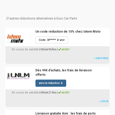
D'autres réductions alternatives à Euro Car Parts
Un code réduction de 10% chez Ixtem Moto
Code : IX*****
voir
En cours de validité
| Utilisé 96 fois
|
vérifié !
» Ixtem Moto
Dès 99€ d'achats, les frais de livraison
offerts
vers la réduction
En cours de validité
| Utilisé 21 fois
|
vérifié !
» LNLM
Livraison gratuite Amr : les frais de ports