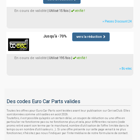
En cours de validité
| Utilisé 15 fois
|
vérifié !
» Pieces Discount 24
Jusqu'à -70%
vers la réduction
En cours de validité
| Utilisé 195 fois
|
vérifié !
» Bc-elec
Des codes Euro Car Parts valides
Toutes les offres pour Euro Car Parts sont testées avant leur publication sur CeriseClub. Elles
sont données comme utilisables en août 2026.
Toutefois, il est possible qu'après un certain délai, un coupon de réduction ou une offre en
particulier ne fonctionne pas ou ne fonctionne plus, et cela, pour différentes raisons (code
promo retiré avant son terme par le marchand, nombre d'utilisation de l'offre limitée dans le
temps ou en nombre d'utilisateurs...). Si une offre présente sur cette page venait à ne plus
fonctionner, n'hésitez pas nous l'indiquer par l'intermédiaire de notre formulaire de contact.