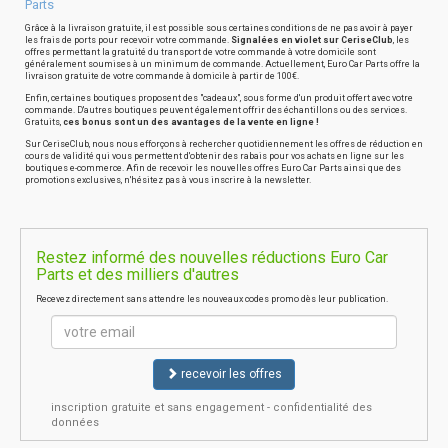
Parts
Grâce à la livraison gratuite, il est possible sous certaines conditions de ne pas avoir à payer
les frais de ports pour recevoir votre commande.
Signalées en violet sur CeriseClub
, les
offres permettant la gratuité du transport de votre commande à votre domicile sont
généralement soumises à un minimum de commande. Actuellement, Euro Car Parts offre la
livraison gratuite de votre commande à domicile à partir de 100€.
Enfin, certaines boutiques proposent des "cadeaux", sous forme d'un produit offert avec votre
commande. D'autres boutiques peuvent également offrir des échantillons ou des services.
Gratuits,
ces bonus sont un des avantages de la vente en ligne !
Sur CeriseClub, nous nous efforçons à rechercher quotidiennement les offres de réduction en
cours de validité qui vous permettent d'obtenir des rabais pour vos achats en ligne sur les
boutiques e-commerce. Afin de recevoir les nouvelles offres Euro Car Parts ainsi que des
promotions exclusives, n'hésitez pas à vous inscrire à la newsletter.
Restez informé des nouvelles réductions Euro Car
Parts et des milliers d'autres
Recevez directement sans attendre les nouveaux codes promo dès leur publication.
recevoir les offres
inscription gratuite et sans engagement - confidentialité des
données