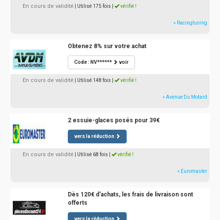
En cours de validité
| Utilisé 175 fois
|
vérifié !
» Racingtuning
Obtenez 8% sur votre achat
Code : NV******
voir
En cours de validité
| Utilisé 148 fois
|
vérifié !
» Avenue Du Motard
2 essuie-glaces posés pour 39€
vers la réduction
En cours de validité
| Utilisé 68 fois
|
vérifié !
» Euromaster
Dès 120€ d'achats, les frais de livraison sont
offerts
vers la réduction