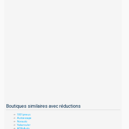
Boutiques similaires avec réductions
1001pneus
Autoescape
Norauto
Yakarouler
ADN-Auto