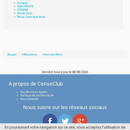
Europcar
SBA FRANCE
POPGOM
Mister Auto
Revue Technique Auto
Accueil
»
Réductions
»
Euro Car Parts
Dernière mise à jour le
08/08/2026
A propos de CeriseClub
Nos Mentions légales
Politique de confidentialité
Nous contacter
Nous suivre sur les réseaux sociaux
En poursuivant votre navigation sur ce site, vous acceptez l'utilisation de