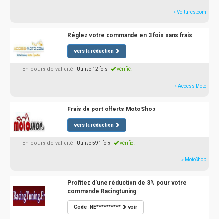
» Voitures.com
Réglez votre commande en 3 fois sans frais
vers la réduction
En cours de validité
| Utilisé 12 fois
|
vérifié !
» Access Moto
Frais de port offerts MotoShop
vers la réduction
En cours de validité
| Utilisé 591 fois
|
vérifié !
» MotoShop
Profitez d'une réduction de 3% pour votre
commande Racingtuning
Code : NE**********
voir