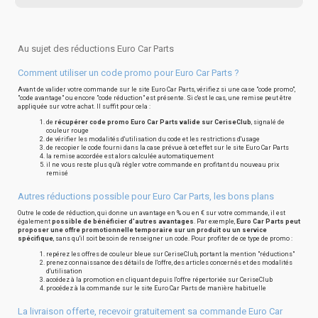
Au sujet des réductions Euro Car Parts
Comment utiliser un code promo pour Euro Car Parts ?
Avant de valider votre commande sur le site Euro Car Parts, vérifiez si une case "code promo",
"code avantage" ou encore "code réduction" est présente. Si c'est le cas, une remise peut être
appliquée sur votre achat. Il suffit pour cela :
de
récupérer code promo Euro Car Parts valide sur CeriseClub
, signalé de
couleur rouge
de vérifier les modalités d'utilisation du code et les restrictions d'usage
de recopier le code fourni dans la case prévue à cet effet sur le site Euro Car Parts
la remise accordée est alors calculée automatiquement
il ne vous reste plus qu'à régler votre commande en profitant du nouveau prix
remisé
Autres réductions possible pour Euro Car Parts, les bons plans
Outre le code de réduction, qui donne un avantage en % ou en € sur votre commande, il est
également
possible de bénéficier d'autres avantages
. Par exemple,
Euro Car Parts peut
proposer une offre promotionnelle temporaire sur un produit ou un service
spécifique
, sans qu'il soit besoin de renseigner un code. Pour profiter de ce type de promo :
repérez les offres de couleur bleue sur CeriseClub, portant la mention "réductions"
prenez connaissance des détails de l'offre, des articles concernés et des modalités
d'utilisation
accédez à la promotion en cliquant depuis l'offre répertoriée sur CeriseClub
procédez à la commande sur le site Euro Car Parts de manière habituelle
La livraison offerte, recevoir gratuitement sa commande Euro Car