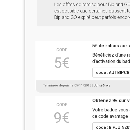
Les offres de remise pour Bip and G
est possible que certaines puissent to
Bip and GO expiré peut parfois encor
5€ de rabais su
CODE
Bénéficiez d'une r
5€
d’activation du ba
code :
AUTBIPCB
Terminée depuis le 05/11/2018
| Utilisé 5 fois
Obtenez 9€ sur v
CODE
Votre badge vous e
9€
ce code avantage
code :
BIPJUIN20