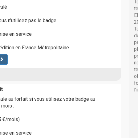
T
culé
t
E
ous n’utilisez pas le badge
2
T
mise en service
d
p
pédition en France Métropolitaine
p
p
n
t
o
f
it
l
ule au forfait si vous utilisez votre badge au
 mois :
25 €/mois)
mise en service