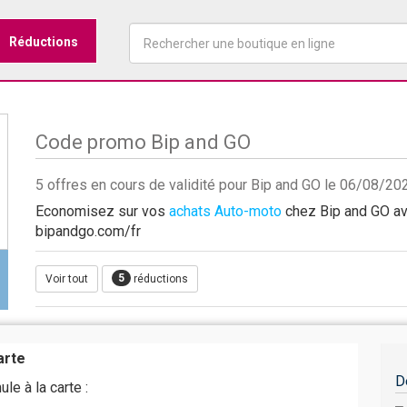
Réductions
Code promo Bip and GO
5 offres en cours de validité pour Bip and GO le 06/08/20
Economisez sur vos
achats Auto-moto
chez Bip and GO ave
bipandgo.com/fr
5
Voir tout
réductions
arte
D
le à la carte :