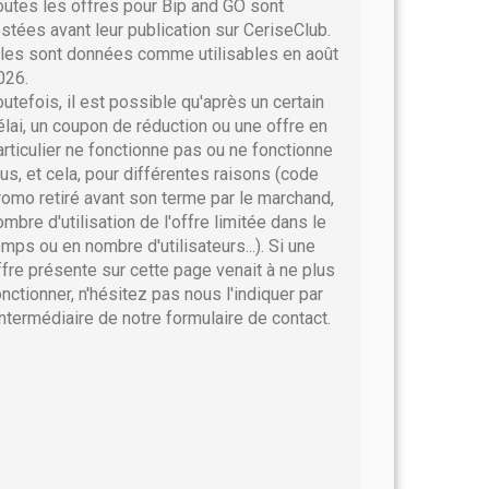
outes les offres pour Bip and GO sont
estées avant leur publication sur CeriseClub.
lles sont données comme utilisables en août
026.
outefois, il est possible qu'après un certain
élai, un coupon de réduction ou une offre en
articulier ne fonctionne pas ou ne fonctionne
lus, et cela, pour différentes raisons (code
romo retiré avant son terme par le marchand,
ombre d'utilisation de l'offre limitée dans le
emps ou en nombre d'utilisateurs...). Si une
ffre présente sur cette page venait à ne plus
onctionner, n'hésitez pas nous l'indiquer par
'intermédiaire de notre formulaire de contact.