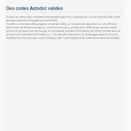
Des codes Autodoc valides
Toutes les offres pour Autodoc sont testées avant leur publication sur CeriseClub. Elles sont
données comme utilisables en août 2026.
Toutefois, il est possible qu'après un certain délai, un coupon de réduction ou une offre en
particulier ne fonctionne pas ou ne fonctionne plus, et cela, pour différentes raisons (code
promo retiré avant son terme par le marchand, nombre d'utilisation de l'offre limitée dans le
temps ou en nombre d'utilisateurs...). Si une offre présente sur cette page venait à ne plus
fonctionner, n'hésitez pas nous l'indiquer par l'intermédiaire de notre formulaire de contact.