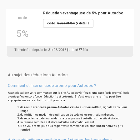
Réduction avantageuse de 5% pour Autodoc
code
code :
SYG978754
détails
5%
Terminée depuis le 31/08/2018
| Utilisé 67 fois
Au sujet des réductions Autodoc
Comment utiliser un code promo pour Autodoc ?
Avant de valider votre commande sur le site Autodoc, vérifiez si une case "code promo", "code
avantage" ou encore "code réduction" est présente. Si c'est le cas, une remise peut être
appliquée sur votre achat. Il suffit pour cela :
de
récupérer code promo Autodoc valide sur CeriseClub
, signalé de couleur
rouge
de vérifier les modalités d'utilisation du code et les restrictions d'usage
de recopier le code fourni dans la case prévue à cet effet sur le site Autodoc
la remise accordée est alors calculée automatiquement
il ne vous reste plus qu'à régler votre commande en profitant du nouveau prix
remisé
Autres réductions possible pour Autodoc, les bons plans