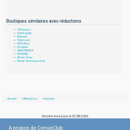
Boutiques similaires avec réductions
1001pneus
Autoescape
Norauto
Yakarouler
ADN-Auto
Europcar
SBA FRANCE
POPGOM
Mister Auto
Revue Technique Auto
Accueil
»
Réductions
»
Autodoc
Dernière mise à jour le
07/08/2026
A propos de CeriseClub