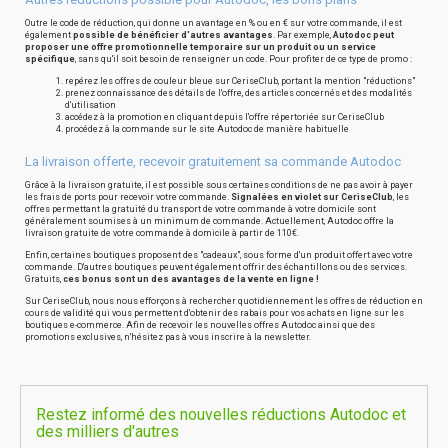
Outre le code de réduction, qui donne un avantage en % ou en € sur votre commande, il est
également
possible de bénéficier d'autres avantages
. Par exemple,
Autodoc peut
proposer une offre promotionnelle temporaire sur un produit ou un service
spécifique
, sans qu'il soit besoin de renseigner un code. Pour profiter de ce type de promo :
repérez les offres de couleur bleue sur CeriseClub, portant la mention "réductions"
prenez connaissance des détails de l'offre, des articles concernés et des modalités
d'utilisation
accédez à la promotion en cliquant depuis l'offre répertoriée sur CeriseClub
procédez à la commande sur le site Autodoc de manière habituelle
La livraison offerte, recevoir gratuitement sa commande Autodoc
Grâce à la livraison gratuite, il est possible sous certaines conditions de ne pas avoir à payer
les frais de ports pour recevoir votre commande.
Signalées en violet sur CeriseClub
, les
offres permettant la gratuité du transport de votre commande à votre domicile sont
généralement soumises à un minimum de commande. Actuellement, Autodoc offre la
livraison gratuite de votre commande à domicile à partir de 110€.
Enfin, certaines boutiques proposent des "cadeaux", sous forme d'un produit offert avec votre
commande. D'autres boutiques peuvent également offrir des échantillons ou des services.
Gratuits,
ces bonus sont un des avantages de la vente en ligne !
Sur CeriseClub, nous nous efforçons à rechercher quotidiennement les offres de réduction en
cours de validité qui vous permettent d'obtenir des rabais pour vos achats en ligne sur les
boutiques e-commerce. Afin de recevoir les nouvelles offres Autodoc ainsi que des
promotions exclusives, n'hésitez pas à vous inscrire à la newsletter.
Restez informé des nouvelles réductions Autodoc et
des milliers d'autres