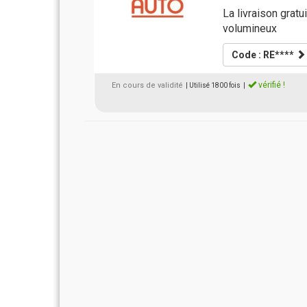
La livraison gratu
volumineux
Code : RE****
vérifié !
En cours de validité
| Utilisé 1800 fois
|