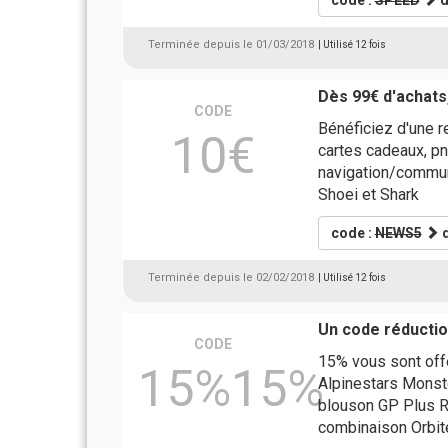
code :
SPEED
d
Terminée depuis le 01/03/2018
| Utilisé 12 fois
Dès 99€ d'achats
CODE
Bénéficiez d'une r
10€
cartes cadeaux, pn
navigation/communi
Shoei et Shark
code :
NEWS5
d
Terminée depuis le 02/02/2018
| Utilisé 12 fois
Un code réducti
CODE
15% vous sont offe
15%15%
Alpinestars Monst
blouson GP Plus R 
combinaison Orbit