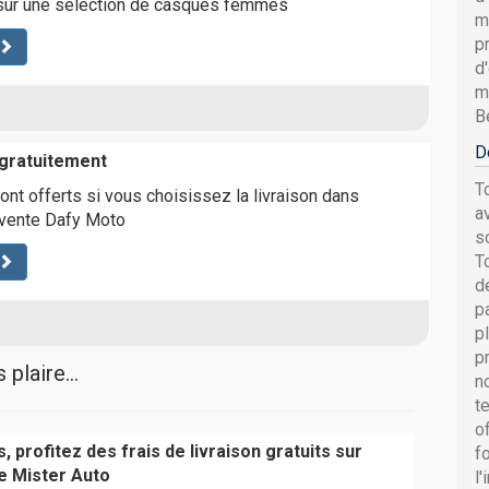
sur une sélection de casques femmes
m
p
d
m
Be
D
 gratuitement
T
ont offerts si vous choisissez la livraison dans
a
 vente Dafy Moto
s
T
d
p
p
p
plaire...
n
t
o
, profitez des frais de livraison gratuits sur
f
 Mister Auto
l