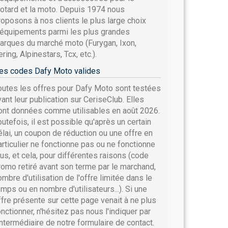
otard et la moto. Depuis 1974 nous
roposons à nos clients le plus large choix
'équipements parmi les plus grandes
arques du marché moto (Furygan, Ixon,
ring, Alpinestars, Tcx, etc.).
es codes Dafy Moto valides
outes les offres pour Dafy Moto sont testées
vant leur publication sur CeriseClub. Elles
ont données comme utilisables en août 2026.
outefois, il est possible qu'après un certain
élai, un coupon de réduction ou une offre en
articulier ne fonctionne pas ou ne fonctionne
lus, et cela, pour différentes raisons (code
romo retiré avant son terme par le marchand,
ombre d'utilisation de l'offre limitée dans le
emps ou en nombre d'utilisateurs...). Si une
ffre présente sur cette page venait à ne plus
onctionner, n'hésitez pas nous l'indiquer par
'intermédiaire de notre formulaire de contact.