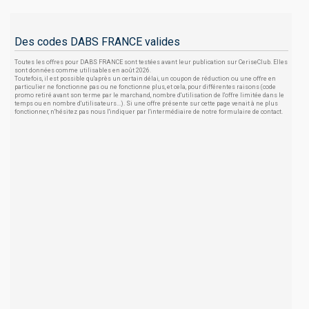
Des codes DABS FRANCE valides
Toutes les offres pour DABS FRANCE sont testées avant leur publication sur CeriseClub. Elles
sont données comme utilisables en août 2026.
Toutefois, il est possible qu'après un certain délai, un coupon de réduction ou une offre en
particulier ne fonctionne pas ou ne fonctionne plus, et cela, pour différentes raisons (code
promo retiré avant son terme par le marchand, nombre d'utilisation de l'offre limitée dans le
temps ou en nombre d'utilisateurs...). Si une offre présente sur cette page venait à ne plus
fonctionner, n'hésitez pas nous l'indiquer par l'intermédiaire de notre formulaire de contact.