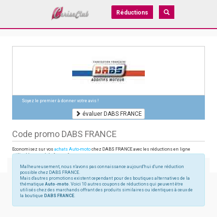
Réductions
Soyez le premier à donner votre avis !
évaluer DABS FRANCE
Code promo DABS FRANCE
Economisez sur vos
achats Auto-moto
chez DABS FRANCE avec les réductions en ligne
utilisables sur dabsfrance.fr
Malheureusement, nous n'avons pas connaissance aujourd'hui d'une réduction
possible chez DABS FRANCE.
Mais d'autres promotions existent cependant pour des boutiques alternatives de la
thématique
Auto-moto
. Voici 10 autres coupons de réductions qui peuvent être
utilisés chez des marchands offrant des produits similaires ou identiques à ceux de
la boutique
DABS FRANCE
.