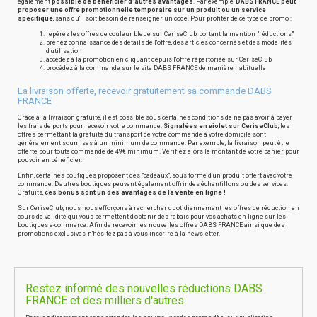
également
possible de bénéficier d'autres avantages
. Par exemple,
DABS FRANCE peut
proposer une offre promotionnelle temporaire sur un produit ou un service
spécifique
, sans qu'il soit besoin de renseigner un code. Pour profiter de ce type de promo :
repérez les offres de couleur bleue sur CeriseClub, portant la mention "réductions"
prenez connaissance des détails de l'offre, des articles concernés et des modalités
d'utilisation
accédez à la promotion en cliquant depuis l'offre répertoriée sur CeriseClub
procédez à la commande sur le site DABS FRANCE de manière habituelle
La livraison offerte, recevoir gratuitement sa commande DABS
FRANCE
Grâce à la livraison gratuite, il est possible sous certaines conditions de ne pas avoir à payer
les frais de ports pour recevoir votre commande.
Signalées en violet sur CeriseClub
, les
offres permettant la gratuité du transport de votre commande à votre domicile sont
généralement soumises à un minimum de commande. Par exemple, la livraison peut être
offerte pour toute commande de 49€ minimum. Vérifiez alors le montant de votre panier pour
pouvoir en bénéficier.
Enfin, certaines boutiques proposent des "cadeaux", sous forme d'un produit offert avec votre
commande. D'autres boutiques peuvent également offrir des échantillons ou des services.
Gratuits,
ces bonus sont un des avantages de la vente en ligne !
Sur CeriseClub, nous nous efforçons à rechercher quotidiennement les offres de réduction en
cours de validité qui vous permettent d'obtenir des rabais pour vos achats en ligne sur les
boutiques e-commerce. Afin de recevoir les nouvelles offres DABS FRANCE ainsi que des
promotions exclusives, n'hésitez pas à vous inscrire à la newsletter.
Restez informé des nouvelles réductions DABS
FRANCE et des milliers d'autres