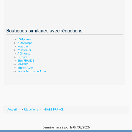
Boutiques similaires avec réductions
1001pneus
Autoescape
Norauto
Yakarouler
ADN-Auto
Europcar
SBA FRANCE
POPGOM
Mister Auto
Revue Technique Auto
Accueil
»
Réductions
»
DABS FRANCE
Dernière mise à jour le
07/08/2026