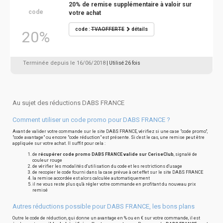
20% de remise supplémentaire à valoir sur
code
votre achat
code :
TVAOFFERTE
détails
20%
Terminée depuis le 16/06/2018
| Utilisé 26 fois
Au sujet des réductions DABS FRANCE
Comment utiliser un code promo pour DABS FRANCE ?
Avant de valider votre commande sur le site DABS FRANCE, vérifiez si une case "code promo",
"code avantage" ou encore "code réduction" est présente. Si c'est le cas, une remise peut être
appliquée sur votre achat. Il suffit pour cela :
de
récupérer code promo DABS FRANCE valide sur CeriseClub
, signalé de
couleur rouge
de vérifier les modalités d'utilisation du code et les restrictions d'usage
de recopier le code fourni dans la case prévue à cet effet sur le site DABS FRANCE
la remise accordée est alors calculée automatiquement
il ne vous reste plus qu'à régler votre commande en profitant du nouveau prix
remisé
Autres réductions possible pour DABS FRANCE, les bons plans
Outre le code de réduction, qui donne un avantage en % ou en € sur votre commande, il est