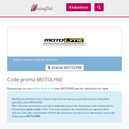
Réductions
Soyez le premier à donner votre avis !
évaluer MOTOLYNE
Code promo MOTOLYNE
Economisez sur vos
achats Auto-moto
chez MOTOLYNE avec les réductions en ligne
utilisables sur motolyne.com
Malheureusement, nous n'avons pas connaissance aujourd'hui d'une réduction
possible chez MOTOLYNE.
Mais d'autres promotions existent cependant pour des boutiques alternatives de la
thématique
Auto-moto
. Voici 10 autres coupons de réductions qui peuvent être
utilisés chez des marchands offrant des produits similaires ou identiques à ceux de
la boutique
MOTOLYNE
.