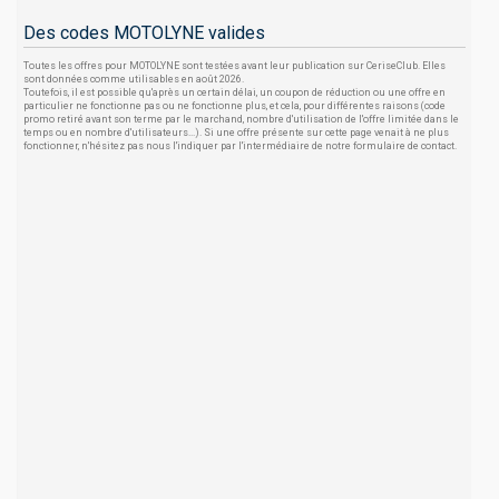
Des codes MOTOLYNE valides
Toutes les offres pour MOTOLYNE sont testées avant leur publication sur CeriseClub. Elles
sont données comme utilisables en août 2026.
Toutefois, il est possible qu'après un certain délai, un coupon de réduction ou une offre en
particulier ne fonctionne pas ou ne fonctionne plus, et cela, pour différentes raisons (code
promo retiré avant son terme par le marchand, nombre d'utilisation de l'offre limitée dans le
temps ou en nombre d'utilisateurs...). Si une offre présente sur cette page venait à ne plus
fonctionner, n'hésitez pas nous l'indiquer par l'intermédiaire de notre formulaire de contact.