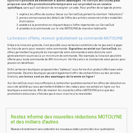
également
possible de bénéficier d'autres avantages
. Par exemple,
MOTOLYNE peut
proposer une offre promotionnelle temporaire sur un produit ou un service
spécifique
, sans qu'il soit besoin de renseigner un code. Pour profiter de ce type de promo :
repérez les offres de couleur bleue sur CeriseClub, portant la mention "réductions"
prenez connaissance des détails de l'offre, des articles concernés et des modalités
d'utilisation
accédez à la promotion en cliquant depuis l'offre répertoriée sur CeriseClub
procédez à la commande sur le site MOTOLYNE de manière habituelle
La livraison offerte, recevoir gratuitement sa commande MOTOLYNE
Grâce à la livraison gratuite, il est possible sous certaines conditions de ne pas avoir à payer
les frais de ports pour recevoir votre commande.
Signalées en violet sur CeriseClub
, les
offres permettant la gratuité du transport de votre commande à votre domicile sont
généralement soumises à un minimum de commande. Par exemple, la livraison peut être
offerte pour toute commande de 49€ minimum. Vérifiez alors le montant de votre panier pour
pouvoir en bénéficier.
Enfin, certaines boutiques proposent des "cadeaux", sous forme d'un produit offert avec votre
commande. D'autres boutiques peuvent également offrir des échantillons ou des services.
Gratuits,
ces bonus sont un des avantages de la vente en ligne !
Sur CeriseClub, nous nous efforçons à rechercher quotidiennement les offres de réduction en
cours de validité qui vous permettent d'obtenir des rabais pour vos achats en ligne sur les
boutiques e-commerce. Afin de recevoir les nouvelles offres MOTOLYNE ainsi que des
promotions exclusives, n'hésitez pas à vous inscrire à la newsletter.
Restez informé des nouvelles réductions MOTOLYNE
et des milliers d'autres
Recevez directement sans attendre les nouveaux codes promo dès leur publication.