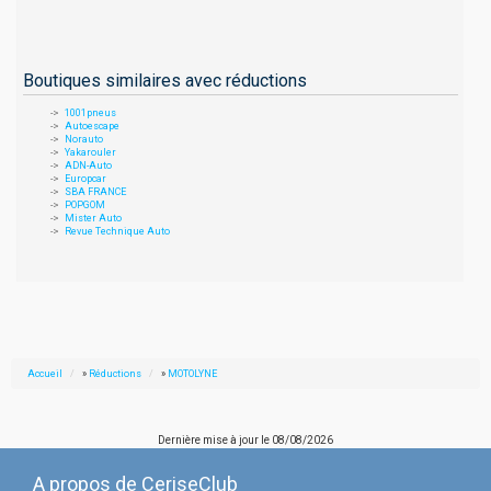
Boutiques similaires avec réductions
1001pneus
Autoescape
Norauto
Yakarouler
ADN-Auto
Europcar
SBA FRANCE
POPGOM
Mister Auto
Revue Technique Auto
Accueil
»
Réductions
»
MOTOLYNE
Dernière mise à jour le
08/08/2026
A propos de CeriseClub