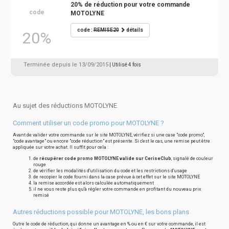
20% de réduction pour votre commande
code
MOTOLYNE
code :
REMISE20
détails
20%
Terminée depuis le 13/09/2015
| Utilisé 4 fois
Au sujet des réductions MOTOLYNE
Comment utiliser un code promo pour MOTOLYNE ?
Avant de valider votre commande sur le site MOTOLYNE, vérifiez si une case "code promo",
"code avantage" ou encore "code réduction" est présente. Si c'est le cas, une remise peut être
appliquée sur votre achat. Il suffit pour cela :
de
récupérer code promo MOTOLYNE valide sur CeriseClub
, signalé de couleur
rouge
de vérifier les modalités d'utilisation du code et les restrictions d'usage
de recopier le code fourni dans la case prévue à cet effet sur le site MOTOLYNE
la remise accordée est alors calculée automatiquement
il ne vous reste plus qu'à régler votre commande en profitant du nouveau prix
remisé
Autres réductions possible pour MOTOLYNE, les bons plans
Outre le code de réduction, qui donne un avantage en % ou en € sur votre commande, il est