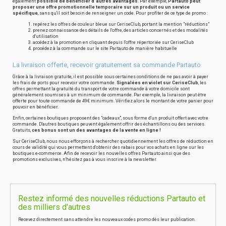
également
possible de bénéficier d'autres avantages
. Par exemple,
Partauto peut
proposer une offre promotionnelle temporaire sur un produit ou un service
spécifique
, sans qu'il soit besoin de renseigner un code. Pour profiter de ce type de promo :
repérez les offres de couleur bleue sur CeriseClub, portant la mention "réductions"
prenez connaissance des détails de l'offre, des articles concernés et des modalités
d'utilisation
accédez à la promotion en cliquant depuis l'offre répertoriée sur CeriseClub
procédez à la commande sur le site Partauto de manière habituelle
La livraison offerte, recevoir gratuitement sa commande Partauto
Grâce à la livraison gratuite, il est possible sous certaines conditions de ne pas avoir à payer
les frais de ports pour recevoir votre commande.
Signalées en violet sur CeriseClub
, les
offres permettant la gratuité du transport de votre commande à votre domicile sont
généralement soumises à un minimum de commande. Par exemple, la livraison peut être
offerte pour toute commande de 49€ minimum. Vérifiez alors le montant de votre panier pour
pouvoir en bénéficier.
Enfin, certaines boutiques proposent des "cadeaux", sous forme d'un produit offert avec votre
commande. D'autres boutiques peuvent également offrir des échantillons ou des services.
Gratuits,
ces bonus sont un des avantages de la vente en ligne !
Sur CeriseClub, nous nous efforçons à rechercher quotidiennement les offres de réduction en
cours de validité qui vous permettent d'obtenir des rabais pour vos achats en ligne sur les
boutiques e-commerce. Afin de recevoir les nouvelles offres Partauto ainsi que des
promotions exclusives, n'hésitez pas à vous inscrire à la newsletter.
Restez informé des nouvelles réductions Partauto et
des milliers d'autres
Recevez directement sans attendre les nouveaux codes promo dès leur publication.