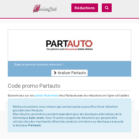
Réductions
Soyez le premier à donner votre avis !
évaluer Partauto
Code promo Partauto
Economisez sur vos
achats Auto-moto
chez Partauto avec les réductions en ligne utilisables
sur partauto.fr
Malheureusement, nous n'avons pas connaissance aujourd'hui d'une réduction
possible chez Partauto.
Mais d'autres promotions existent cependant pour des boutiques alternatives de la
thématique
Auto-moto
. Voici 10 autres coupons de réductions qui peuvent être
utilisés chez des marchands offrant des produits similaires ou identiques à ceux de
la boutique
Partauto
.