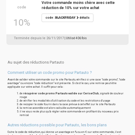
Votre commande moins chère avec cette
code
réduction de 10% sur votre achat
code :
BLACKFRIDAY
détails
10%
Terminée depuis le 26/11/2017
| Utilisé 406 fois
Au sujet des réductions Partauto
Comment utiliser un code promo pour Partauto ?
Avant de valider votre commande sur le site Partauto, vérifiez si une case "code promo", "code
avantage" ou encore "code réduction" est présente. Si c'est le cas, une remise peut être
appliquée sur votre achat. Il suffit pour cela :
de
récupérer code promo Partauto valide sur CeriseClub
, signalé de couleur
rouge
de vérifier les modalités d'utilisation du code et les restrictions d'usage
de recopier le code fourni dans la case prévue à cet effet sur le site Partauto
la remise accordée est alors calculée automatiquement
il ne vous reste plus qu'à régler votre commande en profitant du nouveau prix
remisé
Autres réductions possible pour Partauto, les bons plans
Outre le code de réduction, qui donne un avantage en % ou en € sur votre commande, il est