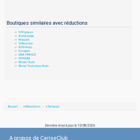
Boutiques similaires avec réductions
1001pneus
Autoescape
Norauto
Yakarouler
ADN-Auto
Europcar
SBA FRANCE
POPGOM
Mister Auto
Revue Technique Auto
Accueil
»
Réductions
»
Partauto
Dernière mise à jour le
10/08/2026
A propos de CeriseClub