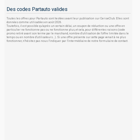
Des codes Partauto valides
Toutes les offres pour Partauto sont testées avant leur publication sur CeriseClub. Elles sont
données comme utilisables en août 2026.
Toutefois, il est possible qu'après un certain délai, un coupon de réduction ou une offre en
particulier ne fonctionne pas ou ne fonctionne plus, et cela, pour différentes raisons (code
promo retiré avant son terme par le marchand, nombre d'utilisation de l'offre limitée dans le
temps ou en nombre d'utilisateurs...). Si une offre présente sur cette page venait à ne plus
fonctionner, n'hésitez pas nous l'indiquer par l'intermédiaire de notre formulaire de contact.