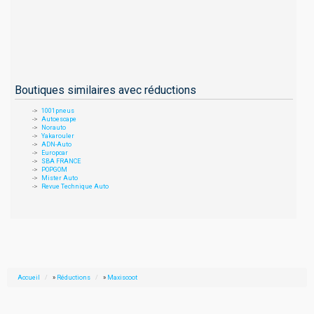
Boutiques similaires avec réductions
1001pneus
Autoescape
Norauto
Yakarouler
ADN-Auto
Europcar
SBA FRANCE
POPGOM
Mister Auto
Revue Technique Auto
Accueil
»
Réductions
»
Maxiscoot