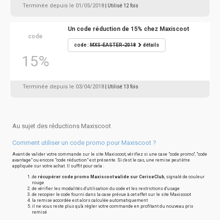
Terminée depuis le 01/05/2018
| Utilisé 12 fois
Un code réduction de 15% chez Maxiscoot
code
code :
MXS-EASTER-2018
détails
15%
Terminée depuis le 03/04/2018
| Utilisé 13 fois
Au sujet des réductions Maxiscoot
Comment utiliser un code promo pour Maxiscoot ?
Avant de valider votre commande sur le site Maxiscoot, vérifiez si une case "code promo", "code
avantage" ou encore "code réduction" est présente. Si c'est le cas, une remise peut être
appliquée sur votre achat. Il suffit pour cela :
de
récupérer code promo Maxiscoot valide sur CeriseClub
, signalé de couleur
rouge
de vérifier les modalités d'utilisation du code et les restrictions d'usage
de recopier le code fourni dans la case prévue à cet effet sur le site Maxiscoot
la remise accordée est alors calculée automatiquement
il ne vous reste plus qu'à régler votre commande en profitant du nouveau prix
remisé