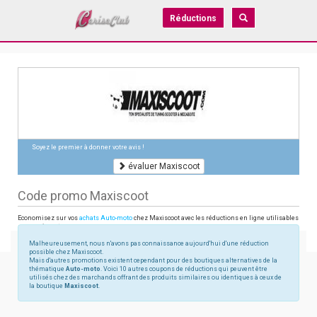
Réductions
Soyez le premier à donner votre avis !
évaluer Maxiscoot
Code promo Maxiscoot
Economisez sur vos
achats Auto-moto
chez Maxiscoot avec les réductions en ligne utilisables
sur maxiscoot.com
Malheureusement, nous n'avons pas connaissance aujourd'hui d'une réduction
possible chez Maxiscoot.
Mais d'autres promotions existent cependant pour des boutiques alternatives de la
thématique
Auto-moto
. Voici 10 autres coupons de réductions qui peuvent être
utilisés chez des marchands offrant des produits similaires ou identiques à ceux de
la boutique
Maxiscoot
.