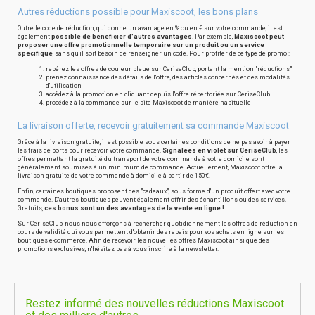
Autres réductions possible pour Maxiscoot, les bons plans
Outre le code de réduction, qui donne un avantage en % ou en € sur votre commande, il est
également
possible de bénéficier d'autres avantages
. Par exemple,
Maxiscoot peut
proposer une offre promotionnelle temporaire sur un produit ou un service
spécifique
, sans qu'il soit besoin de renseigner un code. Pour profiter de ce type de promo :
repérez les offres de couleur bleue sur CeriseClub, portant la mention "réductions"
prenez connaissance des détails de l'offre, des articles concernés et des modalités
d'utilisation
accédez à la promotion en cliquant depuis l'offre répertoriée sur CeriseClub
procédez à la commande sur le site Maxiscoot de manière habituelle
La livraison offerte, recevoir gratuitement sa commande Maxiscoot
Grâce à la livraison gratuite, il est possible sous certaines conditions de ne pas avoir à payer
les frais de ports pour recevoir votre commande.
Signalées en violet sur CeriseClub
, les
offres permettant la gratuité du transport de votre commande à votre domicile sont
généralement soumises à un minimum de commande. Actuellement, Maxiscoot offre la
livraison gratuite de votre commande à domicile à partir de 150€.
Enfin, certaines boutiques proposent des "cadeaux", sous forme d'un produit offert avec votre
commande. D'autres boutiques peuvent également offrir des échantillons ou des services.
Gratuits,
ces bonus sont un des avantages de la vente en ligne !
Sur CeriseClub, nous nous efforçons à rechercher quotidiennement les offres de réduction en
cours de validité qui vous permettent d'obtenir des rabais pour vos achats en ligne sur les
boutiques e-commerce. Afin de recevoir les nouvelles offres Maxiscoot ainsi que des
promotions exclusives, n'hésitez pas à vous inscrire à la newsletter.
Restez informé des nouvelles réductions Maxiscoot