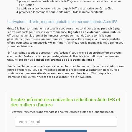
prenez connaissance des détails de l'offre, des articles concernés et des modalités
d'utilisation
accédez à la promotion en cliquant depuis l'offre répertoriée sur CeriseClub
procédez à la commande sur le site Auto IES de manière habituelle
La livraison offerte, recevoir gratuitement sa commande Auto IES
Grâce à la livraison gratuite, il est possible sous certaines conditions de ne pas avoir à payer
les frais de ports pour recevoir votre commande.
Signalées en violet sur CeriseClub
, les
offres permettant la gratuité du transport de votre commande à votre domicile sont
généralement soumises à un minimum de commande. Par exemple, la livraison peut être
offerte pour toute commande de 49€ minimum. Vérifiez alors le montant de votre panier pour
pouvoir en bénéficier.
Enfin, certaines boutiques proposent des "cadeaux", sous forme d'un produit offert avec votre
commande. D'autres boutiques peuvent également offrir des échantillons ou des services.
Gratuits,
ces bonus sont un des avantages de la vente en ligne !
Sur CeriseClub, nous nous efforçons à rechercher quotidiennement les offres de réduction en
cours de validité qui vous permettent d'obtenir des rabais pour vos achats en ligne sur les
boutiques e-commerce. Afin de recevoir les nouvelles offres Auto IES ainsi que des
promotions exclusives, n'hésitez pas à vous inscrire à la newsletter.
Restez informé des nouvelles réductions Auto IES et
des milliers d'autres
Recevez directement sans attendre les nouveaux codes promo dès leur publication.