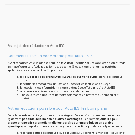
Au sujet des réductions Auto IES
Comment utiliser un code promo pour Auto IES ?
Avant de valider votre commande sur le site Auto IES, vérifiez si une case "code promo", "code
avantage" ou encore "code réduction" est présente. Si c'est le cas, une remise peut être
appliquée sur votre achat. Il suffit pour cela :
de
récupérer code promo Auto IES valide sur CeriseClub
, signalé de couleur
rouge
de vérifier les modalités d'utilisation du code et les restrictions d'usage
de recopier le code fourni dans la case prévue à cet effet sur le site Auto IES
la remise accordée est alors calculée automatiquement
il ne vous reste plus qu'à régler votre commande en profitant du nouveau prix
remisé
Autres réductions possible pour Auto IES, les bons plans
Outre le code de réduction, qui donne un avantage en % ou en € sur votre commande, il est
également
possible de bénéficier d'autres avantages
. Par exemple,
Auto IES peut
proposer une offre promotionnelle temporaire sur un produit ou un service
spécifique
, sans qu'il soit besoin de renseigner un code. Pour profiter de ce type de promo :
repérez les offres de couleur bleue sur CeriseClub, portant la mention "réductions"