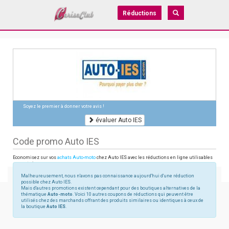
Réductions
Soyez le premier à donner votre avis !
évaluer Auto IES
Code promo Auto IES
Economisez sur vos
achats Auto-moto
chez Auto IES avec les réductions en ligne utilisables
sur auto-ies.com
Malheureusement, nous n'avons pas connaissance aujourd'hui d'une réduction
possible chez Auto IES.
Mais d'autres promotions existent cependant pour des boutiques alternatives de la
thématique
Auto-moto
. Voici 10 autres coupons de réductions qui peuvent être
utilisés chez des marchands offrant des produits similaires ou identiques à ceux de
la boutique
Auto IES
.