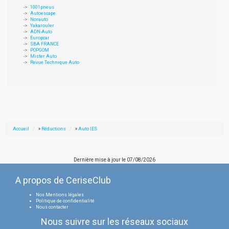
1001pneus
Autoescape
Norauto
Yakarouler
ADN-Auto
Europcar
SBA FRANCE
POPGOM
Mister Auto
Revue Technique Auto
Accueil
»
Réductions
»
Auto IES
Dernière mise à jour le
07/08/2026
A propos de CeriseClub
Nos Mentions légales
Politique de confidentialité
Nous contacter
Nous suivre sur les réseaux sociaux