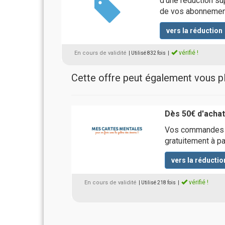
d’une réduction su
de vos abonnemen
vers la réduction
vérifié !
En cours de validité
| Utilisé 832 fois
|
Cette offre peut également vous pla
Dès 50€ d'achats
Vos commandes M
gratuitement à pa
vers la réductio
vérifié !
En cours de validité
| Utilisé 218 fois
|