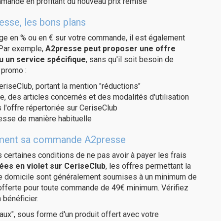
ommande en profitant du nouveau prix remisé
esse, les bons plans
age en % ou en € sur votre commande, il est également
 Par exemple,
A2presse peut proposer une offre
u un service spécifique
, sans qu'il soit besoin de
 promo :
eriseClub, portant la mention "réductions"
e, des articles concernés et des modalités d'utilisation
 l'offre répertoriée sur CeriseClub
esse de manière habituelle
itement sa commande A2presse
us certaines conditions de ne pas avoir à payer les frais
ées en violet sur CeriseClub
, les offres permettant la
tre domicile sont généralement soumises à un minimum de
 offerte pour toute commande de 49€ minimum. Vérifiez
 bénéficier.
ux", sous forme d'un produit offert avec votre