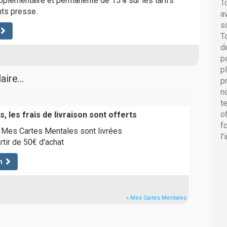
pplémentaire et permanente de 15% sur les tarifs
T
ts presse.
a
s
T
d
p
p
ire...
p
n
t
o
, les frais de livraison sont offerts
f
es Cartes Mentales sont livrées
l
rtir de 50€ d'achat
n
» Mes Cartes Mentales