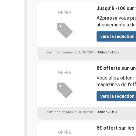
Jusqu'à -10€ sur
OFFRE
A2presse vous prop
abonnements à de
vers la réduction
Terminée depuis le 30/01/2017
| Utilisé 134 fois
8€ offerts sur u
OFFRE
Vous allez obtenir
magazines de l'off
vers la réduction
Terminée depuis le 31/08/2016
| Utilisé 76 fois
6€ offert sur les
OFFRE