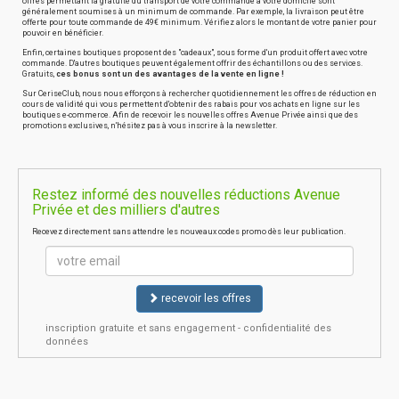
offres permettant la gratuité du transport de votre commande à votre domicile sont
généralement soumises à un minimum de commande. Par exemple, la livraison peut être
offerte pour toute commande de 49€ minimum. Vérifiez alors le montant de votre panier pour
pouvoir en bénéficier.
Enfin, certaines boutiques proposent des "cadeaux", sous forme d'un produit offert avec votre
commande. D'autres boutiques peuvent également offrir des échantillons ou des services.
Gratuits,
ces bonus sont un des avantages de la vente en ligne !
Sur CeriseClub, nous nous efforçons à rechercher quotidiennement les offres de réduction en
cours de validité qui vous permettent d'obtenir des rabais pour vos achats en ligne sur les
boutiques e-commerce. Afin de recevoir les nouvelles offres Avenue Privée ainsi que des
promotions exclusives, n'hésitez pas à vous inscrire à la newsletter.
Restez informé des nouvelles réductions Avenue
Privée et des milliers d'autres
Recevez directement sans attendre les nouveaux codes promo dès leur publication.
recevoir les offres
inscription gratuite et sans engagement - confidentialité des
données