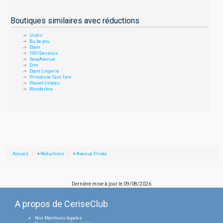
Boutiques similaires avec réductions
Undiz
Bu be you
Etam
1001Dessous
SexyAvenue
Dim
Etam Lingerie
Princesse Tam.Tam
Planet Undies
Wonderbra
Accueil
»
Réductions
»
Avenue Privée
Dernière mise à jour le
09/08/2026
A propos de CeriseClub
Nos Mentions légales