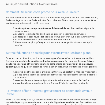
Au sujet des réductions Avenue Privée
Comment utiliser un code promo pour Avenue Privée ?
Avant de valider votre commande sur le site Avenue Privée, vérifiez si une case "code promo",
"code avantage" ou encore "code réduction" est présente. Si c'est le cas, une remise peut être
appliquée sur votre achat. Il suffit pour cela :
de
récupérer code promo Avenue Privée valide sur CeriseClub
, signalé de
couleur rouge
de vérifier les modalités d'utilisation du code et les restrictions d'usage
de recopier le code fourni dans la case prévue à cet effet sur le site Avenue Privée
la remise accordée est alors calculée automatiquement
il ne vous reste plus qu'à régler votre commande en profitant du nouveau prix
remisé
Autres réductions possible pour Avenue Privée, les bons plans
Outre le code de réduction, qui donne un avantage en % ou en € sur votre commande, il est
également
possible de bénéficier d'autres avantages
. Par exemple,
Avenue Privée
peut proposer une offre promotionnelle temporaire sur un produit ou un service
spécifique
, sans qu'il soit besoin de renseigner un code. Pour profiter de ce type de promo :
repérez les offres de couleur bleue sur CeriseClub, portant la mention "réductions"
prenez connaissance des détails de l'offre, des articles concernés et des modalités
d'utilisation
accédez à la promotion en cliquant depuis l'offre répertoriée sur CeriseClub
procédez à la commande sur le site Avenue Privée de manière habituelle
La livraison offerte, recevoir gratuitement sa commande Avenue
Privée
Grâce à la livraison gratuite, il est possible sous certaines conditions de ne pas avoir à payer
les frais de ports pour recevoir votre commande.
Signalées en violet sur CeriseClub
, les