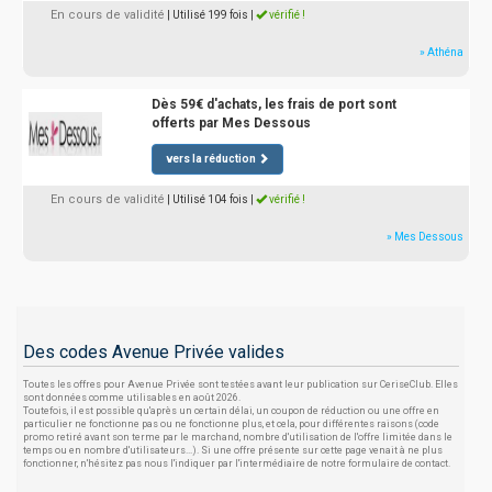
En cours de validité
| Utilisé 199 fois
|
vérifié !
» Athéna
Dès 59€ d'achats, les frais de port sont
offerts par Mes Dessous
vers la réduction
En cours de validité
| Utilisé 104 fois
|
vérifié !
» Mes Dessous
Des codes Avenue Privée valides
Toutes les offres pour Avenue Privée sont testées avant leur publication sur CeriseClub. Elles
sont données comme utilisables en août 2026.
Toutefois, il est possible qu'après un certain délai, un coupon de réduction ou une offre en
particulier ne fonctionne pas ou ne fonctionne plus, et cela, pour différentes raisons (code
promo retiré avant son terme par le marchand, nombre d'utilisation de l'offre limitée dans le
temps ou en nombre d'utilisateurs...). Si une offre présente sur cette page venait à ne plus
fonctionner, n'hésitez pas nous l'indiquer par l'intermédiaire de notre formulaire de contact.