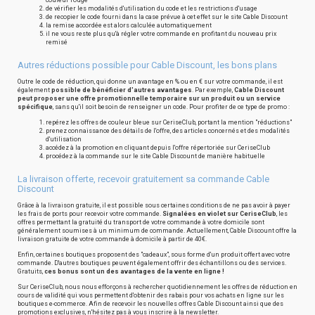
couleur rouge
de vérifier les modalités d'utilisation du code et les restrictions d'usage
de recopier le code fourni dans la case prévue à cet effet sur le site Cable Discount
la remise accordée est alors calculée automatiquement
il ne vous reste plus qu'à régler votre commande en profitant du nouveau prix
remisé
Autres réductions possible pour Cable Discount, les bons plans
Outre le code de réduction, qui donne un avantage en % ou en € sur votre commande, il est
également
possible de bénéficier d'autres avantages
. Par exemple,
Cable Discount
peut proposer une offre promotionnelle temporaire sur un produit ou un service
spécifique
, sans qu'il soit besoin de renseigner un code. Pour profiter de ce type de promo :
repérez les offres de couleur bleue sur CeriseClub, portant la mention "réductions"
prenez connaissance des détails de l'offre, des articles concernés et des modalités
d'utilisation
accédez à la promotion en cliquant depuis l'offre répertoriée sur CeriseClub
procédez à la commande sur le site Cable Discount de manière habituelle
La livraison offerte, recevoir gratuitement sa commande Cable
Discount
Grâce à la livraison gratuite, il est possible sous certaines conditions de ne pas avoir à payer
les frais de ports pour recevoir votre commande.
Signalées en violet sur CeriseClub
, les
offres permettant la gratuité du transport de votre commande à votre domicile sont
généralement soumises à un minimum de commande. Actuellement, Cable Discount offre la
livraison gratuite de votre commande à domicile à partir de 40€.
Enfin, certaines boutiques proposent des "cadeaux", sous forme d'un produit offert avec votre
commande. D'autres boutiques peuvent également offrir des échantillons ou des services.
Gratuits,
ces bonus sont un des avantages de la vente en ligne !
Sur CeriseClub, nous nous efforçons à rechercher quotidiennement les offres de réduction en
cours de validité qui vous permettent d'obtenir des rabais pour vos achats en ligne sur les
boutiques e-commerce. Afin de recevoir les nouvelles offres Cable Discount ainsi que des
promotions exclusives, n'hésitez pas à vous inscrire à la newsletter.