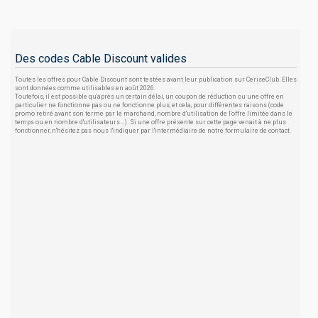
Des codes Cable Discount valides
Toutes les offres pour Cable Discount sont testées avant leur publication sur CeriseClub. Elles
sont données comme utilisables en août 2026.
Toutefois, il est possible qu'après un certain délai, un coupon de réduction ou une offre en
particulier ne fonctionne pas ou ne fonctionne plus, et cela, pour différentes raisons (code
promo retiré avant son terme par le marchand, nombre d'utilisation de l'offre limitée dans le
temps ou en nombre d'utilisateurs...). Si une offre présente sur cette page venait à ne plus
fonctionner, n'hésitez pas nous l'indiquer par l'intermédiaire de notre formulaire de contact.