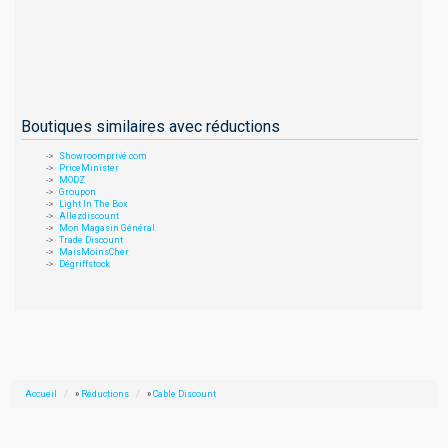
Boutiques similaires avec réductions
Showroomprivé.com
PriceMinister
MODZ
Groupon
Light In The Box
Allezdiscount
Mon Magasin Général
Trade Discount
MaisMoinsCher
Dégriffstock
Accueil
»
Réductions
»
Cable Discount