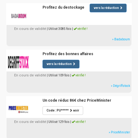
Profitez du destockage
vers la réduction
En cours de validité
| Utilisé 3085 fois
|
vérifié !
» Badaboum
Profitez des bonnes affaires
vers la réduction
En cours de validité
| Utilisé 109 fois
|
vérifié !
» Dégriffstock
Un code réduc 86€ chez PriceMinister
Code : PU*****
voir
En cours de validité
| Utilisé 129 fois
|
vérifié !
» PriceMinister