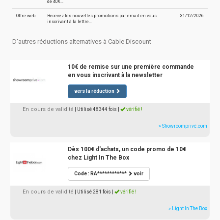
de 40€…
Offre web
Recevez les nouvelles promotions par email en vous
31/12/2026
inscrivant à la lettre…
D'autres réductions alternatives à Cable Discount
10€ de remise sur une première commande
en vous inscrivant à la newsletter
vers la réduction
En cours de validité
| Utilisé 48344 fois
|
vérifié !
» Showroomprivé.com
Dès 100€ d'achats, un code promo de 10€
chez Light In The Box
Code : RA************
voir
En cours de validité
| Utilisé 281 fois
|
vérifié !
» Light In The Box