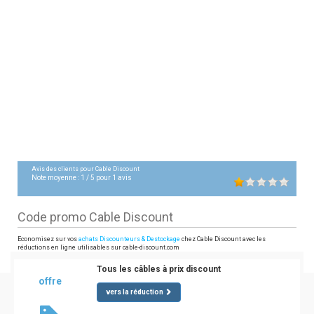
Avis des clients pour
Cable Discount
Note moyenne :
1
/
5
pour
1
avis
Code promo Cable Discount
Economisez sur vos
achats Discounteurs & Destockage
chez Cable Discount avec les
réductions en ligne utilisables sur cable-discount.com
Tous les câbles à prix discount
offre
vers la réduction