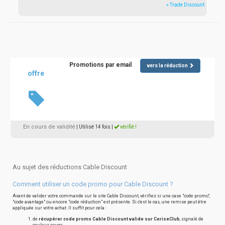
» Trade Discount
Promotions par email
vers la réduction
offre
En cours de validité
| Utilisé 14 fois
|
vérifié !
Au sujet des réductions Cable Discount
Comment utiliser un code promo pour Cable Discount ?
Avant de valider votre commande sur le site Cable Discount, vérifiez si une case "code promo",
"code avantage" ou encore "code réduction" est présente. Si c'est le cas, une remise peut être
appliquée sur votre achat. Il suffit pour cela :
de
récupérer code promo Cable Discount valide sur CeriseClub
, signalé de