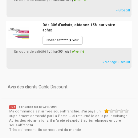
» Grosbill
Dès 30€ d'achats, obtenez 15% sur votre
achat
Code : an*****
voir
En cours de validité
| Utilisé 304 fois
|
vérifié !
» Mariage Discount
Avis des clients Cable Discount
- par
SebRocca
le 03/11/2014
1
/
5
Ma commande est arrivée sous-affranchie. J'ai payé un
supplément demandé par La Poste. J'ai retourné le colis pour échange.
Après des réclamations. il m'a été réexpédié après relances encore
sous-affranchi.
Très clairement : ils se moquent du monde