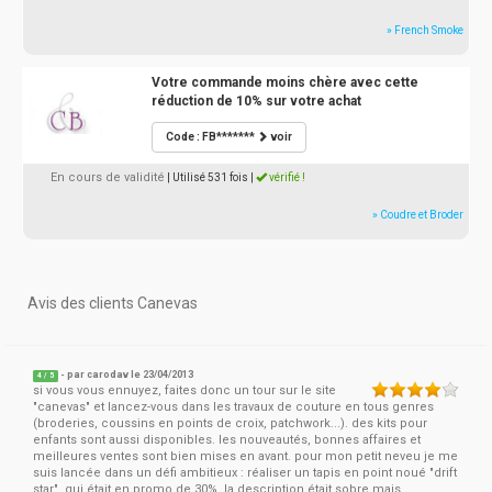
» French Smoke
Votre commande moins chère avec cette
réduction de 10% sur votre achat
Code : FB*******
voir
En cours de validité
| Utilisé 531 fois
|
vérifié !
» Coudre et Broder
Avis des clients Canevas
- par
carodav
le 23/04/2013
4
/
5
si vous vous ennuyez, faites donc un tour sur le site
"canevas" et lancez-vous dans les travaux de couture en tous genres
(broderies, coussins en points de croix, patchwork...). des kits pour
enfants sont aussi disponibles. les nouveautés, bonnes affaires et
meilleures ventes sont bien mises en avant. pour mon petit neveu je me
suis lancée dans un défi ambitieux : réaliser un tapis en point noué "drift
star", qui était en promo de 30%. la description était sobre mais