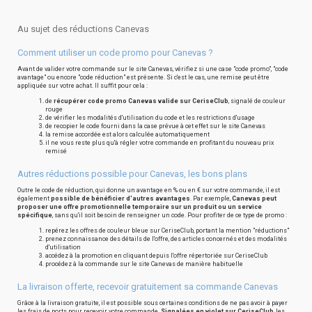
Au sujet des réductions Canevas
Comment utiliser un code promo pour Canevas ?
Avant de valider votre commande sur le site Canevas, vérifiez si une case "code promo", "code
avantage" ou encore "code réduction" est présente. Si c'est le cas, une remise peut être
appliquée sur votre achat. Il suffit pour cela :
de
récupérer code promo Canevas valide sur CeriseClub
, signalé de couleur
rouge
de vérifier les modalités d'utilisation du code et les restrictions d'usage
de recopier le code fourni dans la case prévue à cet effet sur le site Canevas
la remise accordée est alors calculée automatiquement
il ne vous reste plus qu'à régler votre commande en profitant du nouveau prix
remisé
Autres réductions possible pour Canevas, les bons plans
Outre le code de réduction, qui donne un avantage en % ou en € sur votre commande, il est
également
possible de bénéficier d'autres avantages
. Par exemple,
Canevas peut
proposer une offre promotionnelle temporaire sur un produit ou un service
spécifique
, sans qu'il soit besoin de renseigner un code. Pour profiter de ce type de promo :
repérez les offres de couleur bleue sur CeriseClub, portant la mention "réductions"
prenez connaissance des détails de l'offre, des articles concernés et des modalités
d'utilisation
accédez à la promotion en cliquant depuis l'offre répertoriée sur CeriseClub
procédez à la commande sur le site Canevas de manière habituelle
La livraison offerte, recevoir gratuitement sa commande Canevas
Grâce à la livraison gratuite, il est possible sous certaines conditions de ne pas avoir à payer
les frais de ports pour recevoir votre commande.
Signalées en violet sur CeriseClub
, les