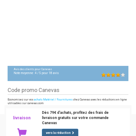
Avis des clients pour
Canevas
Note moyenne :
4
/
5
pour
18
avis
Code promo Canevas
Economisez sur vos
achats Matériel / Fournitures
chez Canevas avec les réductions en ligne
utilisables sur canevas.com
Dès 79€ d'achats, profitez des frais de
livraison
livraison gratuits sur votre commande
Canevas
vers la réduction