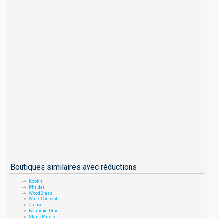
Boutiques similaires avec réductions
Kookit
Phildar
WoodBrass
WaterConcept
Creavea
Boutique Dmc
Star's Music