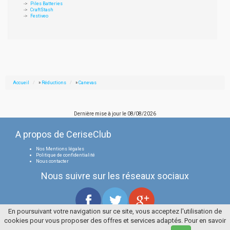
Piles Batteries
CraftStash
Festiveo
Accueil
»
Réductions
»
Canevas
Dernière mise à jour le
08/08/2026
A propos de CeriseClub
Nos Mentions légales
Politique de confidentialité
Nous contacter
Nous suivre sur les réseaux sociaux
En poursuivant votre navigation sur ce site, vous acceptez l'utilisation de
cookies pour vous proposer des offres et services adaptés. Pour en savoir
Tous droits réservés
La Cerise Bleue 2006 / 2026