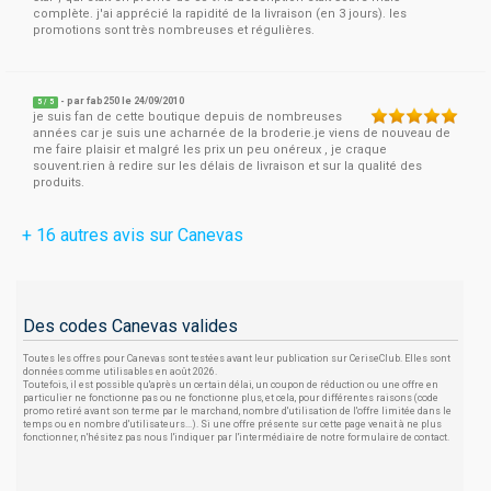
complète. j'ai apprécié la rapidité de la livraison (en 3 jours). les
promotions sont très nombreuses et régulières.
- par
fab250
le 24/09/2010
5
/
5
je suis fan de cette boutique depuis de nombreuses
années car je suis une acharnée de la broderie.je viens de nouveau de
me faire plaisir et malgré les prix un peu onéreux , je craque
souvent.rien à redire sur les délais de livraison et sur la qualité des
produits.
+ 16 autres avis sur Canevas
Des codes Canevas valides
Toutes les offres pour Canevas sont testées avant leur publication sur CeriseClub. Elles sont
données comme utilisables en août 2026.
Toutefois, il est possible qu'après un certain délai, un coupon de réduction ou une offre en
particulier ne fonctionne pas ou ne fonctionne plus, et cela, pour différentes raisons (code
promo retiré avant son terme par le marchand, nombre d'utilisation de l'offre limitée dans le
temps ou en nombre d'utilisateurs...). Si une offre présente sur cette page venait à ne plus
fonctionner, n'hésitez pas nous l'indiquer par l'intermédiaire de notre formulaire de contact.