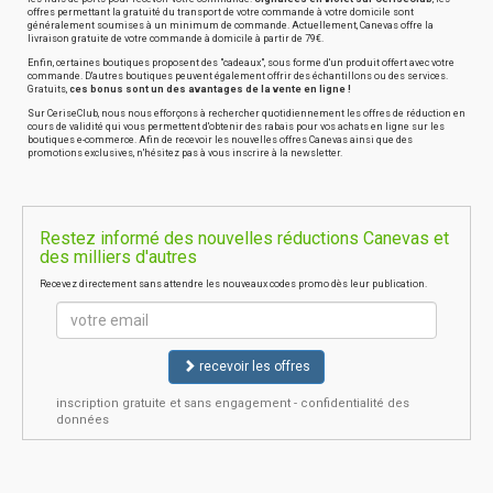
offres permettant la gratuité du transport de votre commande à votre domicile sont
généralement soumises à un minimum de commande. Actuellement, Canevas offre la
livraison gratuite de votre commande à domicile à partir de 79€.
Enfin, certaines boutiques proposent des "cadeaux", sous forme d'un produit offert avec votre
commande. D'autres boutiques peuvent également offrir des échantillons ou des services.
Gratuits,
ces bonus sont un des avantages de la vente en ligne !
Sur CeriseClub, nous nous efforçons à rechercher quotidiennement les offres de réduction en
cours de validité qui vous permettent d'obtenir des rabais pour vos achats en ligne sur les
boutiques e-commerce. Afin de recevoir les nouvelles offres Canevas ainsi que des
promotions exclusives, n'hésitez pas à vous inscrire à la newsletter.
Restez informé des nouvelles réductions Canevas et
des milliers d'autres
Recevez directement sans attendre les nouveaux codes promo dès leur publication.
recevoir les offres
inscription gratuite et sans engagement - confidentialité des
données