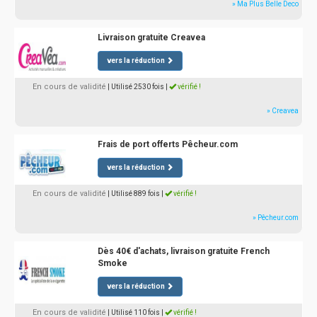
» Ma Plus Belle Deco
Livraison gratuite Creavea
vers la réduction
En cours de validité
| Utilisé 2530 fois
|
vérifié !
» Creavea
Frais de port offerts Pêcheur.com
vers la réduction
En cours de validité
| Utilisé 889 fois
|
vérifié !
» Pêcheur.com
Dès 40€ d'achats, livraison gratuite French
Smoke
vers la réduction
En cours de validité
| Utilisé 110 fois
|
vérifié !