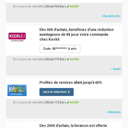
En cours de validité
| Utilisé 936 fois
|
vérifié !
» Rue de la Mer
Dès 60€ d'achats, bénéficiez d'une réduction
avantageuse de 8€ pour votre commande
chez Kookit
Code : BI********
voir
En cours de validité
| Utilisé 319 fois
|
vérifié !
» Kookit
Profitez de remises allant jusqu'à 60%
vers la réduction
En cours de validité
| Utilisé 112 fois
|
vérifié !
» Manooba
Dès 200€ d'achats, la livraison est offerte