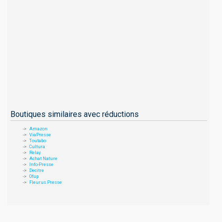
Boutiques similaires avec réductions
Amazon
ViaPresse
Toutabo
Cultura
Relay
Achat Nature
Info-Presse
Decitre
Ofup
Fleurus Presse