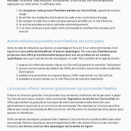
avantage" ou encore "code réduction" est présente. Si c'est le cas, une remise peut être
appliquée sur votre achat. Il suffit pour cela :
de
récupérer code promo Flexilivre valide sur CeriseClub
, signalé de couleur
rouge
de vérifier les modalités d'utilisation du code et les restrictions d'usage
de recopier le code fourni dans la case prévue à cet effet sur le site Flexilivre
la remise accordée est alors calculée automatiquement
il ne vous reste plus qu'à régler votre commande en profitant du nouveau prix
remisé
Autres réductions possible pour Flexilivre, les bons plans
Outre le code de réduction, qui donne un avantage en % ou en € sur votre commande, il est
également
possible de bénéficier d'autres avantages
. Par exemple,
Flexilivre peut
proposer une offre promotionnelle temporaire sur un produit ou un service
spécifique
, sans qu'il soit besoin de renseigner un code. Pour profiter de ce type de promo :
repérez les offres de couleur bleue sur CeriseClub, portant la mention "réductions"
prenez connaissance des détails de l'offre, des articles concernés et des modalités
d'utilisation
accédez à la promotion en cliquant depuis l'offre répertoriée sur CeriseClub
procédez à la commande sur le site Flexilivre de manière habituelle
La livraison offerte, recevoir gratuitement sa commande Flexilivre
Grâce à la livraison gratuite, il est possible sous certaines conditions de ne pas avoir à payer
les frais de ports pour recevoir votre commande.
Signalées en violet sur CeriseClub
, les
offres permettant la gratuité du transport de votre commande à votre domicile sont
généralement soumises à un minimum de commande. Par exemple, la livraison peut être
offerte pour toute commande de 49€ minimum. Vérifiez alors le montant de votre panier pour
pouvoir en bénéficier.
Enfin, certaines boutiques proposent des "cadeaux", sous forme d'un produit offert avec votre
commande. D'autres boutiques peuvent également offrir des échantillons ou des services.
Gratuits,
ces bonus sont un des avantages de la vente en ligne !