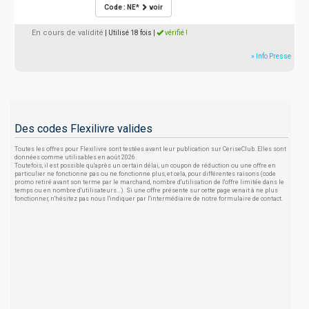
Code : NE*
voir
En cours de validité
| Utilisé 18 fois
|
vérifié !
» Info Presse
Des codes Flexilivre valides
Toutes les offres pour Flexilivre sont testées avant leur publication sur CeriseClub. Elles sont
données comme utilisables en août 2026.
Toutefois, il est possible qu'après un certain délai, un coupon de réduction ou une offre en
particulier ne fonctionne pas ou ne fonctionne plus, et cela, pour différentes raisons (code
promo retiré avant son terme par le marchand, nombre d'utilisation de l'offre limitée dans le
temps ou en nombre d'utilisateurs...). Si une offre présente sur cette page venait à ne plus
fonctionner, n'hésitez pas nous l'indiquer par l'intermédiaire de notre formulaire de contact.