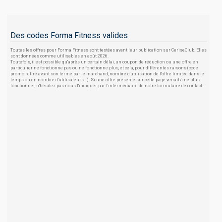
Des codes Forma Fitness valides
Toutes les offres pour Forma Fitness sont testées avant leur publication sur CeriseClub. Elles
sont données comme utilisables en août 2026.
Toutefois, il est possible qu'après un certain délai, un coupon de réduction ou une offre en
particulier ne fonctionne pas ou ne fonctionne plus, et cela, pour différentes raisons (code
promo retiré avant son terme par le marchand, nombre d'utilisation de l'offre limitée dans le
temps ou en nombre d'utilisateurs...). Si une offre présente sur cette page venait à ne plus
fonctionner, n'hésitez pas nous l'indiquer par l'intermédiaire de notre formulaire de contact.