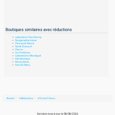
Boutiques similaires avec réductions
Laboratoire Yves Ponroy
Easyparapharmacie
Fleurance Nature
Santé Discount
Clarins
Les Protéines
Laboratoires Mességué
Diet Boutique
Musculation
Famille Mary
Accueil
»
Réductions
»
Forma Fitness
Dernière mise à jour le
08/08/2026