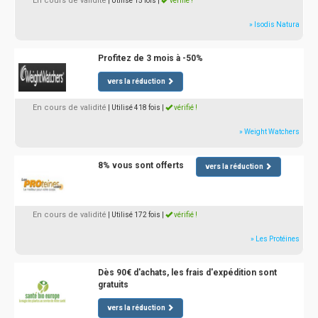
En cours de validité
| Utilisé 15 fois
|
vérifié !
» Isodis Natura
Profitez de 3 mois à -50%
vers la réduction
En cours de validité
| Utilisé 418 fois
|
vérifié !
» Weight Watchers
8% vous sont offerts
vers la réduction
En cours de validité
| Utilisé 172 fois
|
vérifié !
» Les Protéines
Dès 90€ d'achats, les frais d'expédition sont
gratuits
vers la réduction