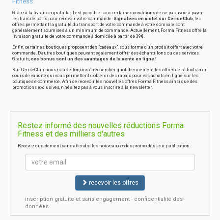
Fitness
Grâce à la livraison gratuite, il est possible sous certaines conditions de ne pas avoir à payer
les frais de ports pour recevoir votre commande.
Signalées en violet sur CeriseClub
, les
offres permettant la gratuité du transport de votre commande à votre domicile sont
généralement soumises à un minimum de commande. Actuellement, Forma Fitness offre la
livraison gratuite de votre commande à domicile à partir de 39€.
Enfin, certaines boutiques proposent des "cadeaux", sous forme d'un produit offert avec votre
commande. D'autres boutiques peuvent également offrir des échantillons ou des services.
Gratuits,
ces bonus sont un des avantages de la vente en ligne !
Sur CeriseClub, nous nous efforçons à rechercher quotidiennement les offres de réduction en
cours de validité qui vous permettent d'obtenir des rabais pour vos achats en ligne sur les
boutiques e-commerce. Afin de recevoir les nouvelles offres Forma Fitness ainsi que des
promotions exclusives, n'hésitez pas à vous inscrire à la newsletter.
Restez informé des nouvelles réductions Forma
Fitness et des milliers d'autres
Recevez directement sans attendre les nouveaux codes promo dès leur publication.
recevoir les offres
inscription gratuite et sans engagement - confidentialité des
données