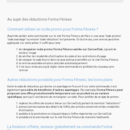
Au sujet des réductions Forma Fitness
Comment utiliser un code promo pour Forma Fitness ?
Avant de valider votre commande sur le site Forma Fitness, vérifiez si une case "code promo",
"code avantage" ou encore "code réduction" est présente. Si c'est le cas, une remise peut être
appliquée sur votre achat. Il suffit pour cela :
de
récupérer code promo Forma Fitness valide sur CeriseClub
, signalé de
couleur rouge
de vérifier les modalités d'utilisation du code et les restrictions d'usage
de recopier le code fourni dans la case prévue à cet effet sur le site Forma Fitness
la remise accordée est alors calculée automatiquement
il ne vous reste plus qu'à régler votre commande en profitant du nouveau prix
remisé
Autres réductions possible pour Forma Fitness, les bons plans
Outre le code de réduction, qui donne un avantage en % ou en € sur votre commande, il est
également
possible de bénéficier d'autres avantages
. Par exemple,
Forma Fitness peut
proposer une offre promotionnelle temporaire sur un produit ou un service
spécifique
, sans qu'il soit besoin de renseigner un code. Pour profiter de ce type de promo :
repérez les offres de couleur bleue sur CeriseClub, portant la mention "réductions"
prenez connaissance des détails de l'offre, des articles concernés et des modalités
d'utilisation
accédez à la promotion en cliquant depuis l'offre répertoriée sur CeriseClub
procédez à la commande sur le site Forma Fitness de manière habituelle
La livraison offerte, recevoir gratuitement sa commande Forma