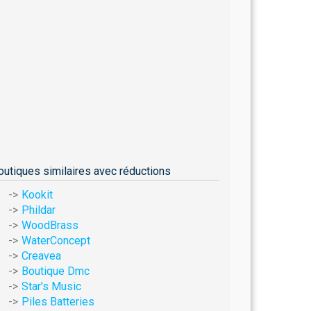
outiques similaires avec réductions
Kookit
Phildar
WoodBrass
WaterConcept
Creavea
Boutique Dmc
Star's Music
Piles Batteries