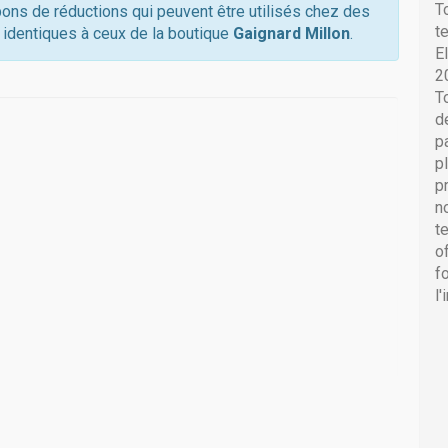
T
pons de réductions qui peuvent être utilisés chez des
t
 identiques à ceux de la boutique
Gaignard Millon
.
E
2
T
d
p
p
p
n
t
o
f
l