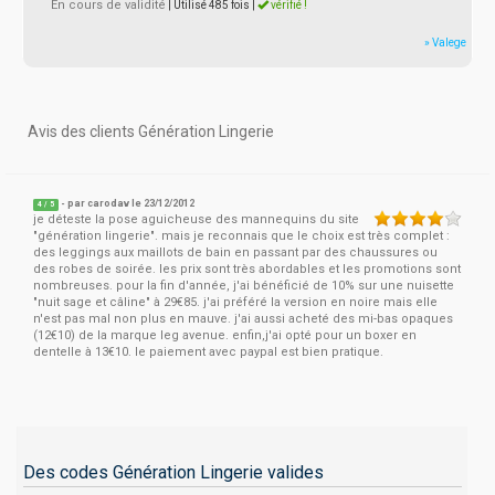
En cours de validité
| Utilisé 485 fois
|
vérifié !
» Valege
Avis des clients Génération Lingerie
- par
carodav
le 23/12/2012
4
/
5
je déteste la pose aguicheuse des mannequins du site
"génération lingerie". mais je reconnais que le choix est très complet :
des leggings aux maillots de bain en passant par des chaussures ou
des robes de soirée. les prix sont très abordables et les promotions sont
nombreuses. pour la fin d'année, j'ai bénéficié de 10% sur une nuisette
"nuit sage et câline" à 29€85. j'ai préféré la version en noire mais elle
n'est pas mal non plus en mauve. j'ai aussi acheté des mi-bas opaques
(12€10) de la marque leg avenue. enfin,j'ai opté pour un boxer en
dentelle à 13€10. le paiement avec paypal est bien pratique.
Des codes Génération Lingerie valides