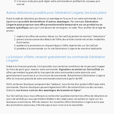
il ne vous reste plus qu'à régler votre commande en profitant du nouveau prix
remisé
Autres réductions possible pour Génération Lingerie, les bons plans
Outre le code de réduction, qui donne un avantage en % ou en € sur votre commande, il est
également
possible de bénéficier d'autres avantages
. Par exemple,
Génération
Lingerie peut proposer une offre promotionnelle temporaire sur un produit ou un
service spécifique
, sans qu'il soit besoin de renseigner un code. Pour profiter de ce type de
promo :
repérez les offres de couleur bleue sur CeriseClub, portant la mention "réductions"
prenez connaissance des détails de l'offre, des articles concernés et des modalités
d'utilisation
accédez à la promotion en cliquant depuis l'offre répertoriée sur CeriseClub
procédez à la commande sur le site Génération Lingerie de manière habituelle
La livraison offerte, recevoir gratuitement sa commande Génération
Lingerie
Grâce à la livraison gratuite, il est possible sous certaines conditions de ne pas avoir à payer
les frais de ports pour recevoir votre commande.
Signalées en violet sur CeriseClub
, les
offres permettant la gratuité du transport de votre commande à votre domicile sont
généralement soumises à un minimum de commande. Actuellement, Génération Lingerie
offre la livraison gratuite de votre commande à domicile à partir de 69€.
Enfin, certaines boutiques proposent des "cadeaux", sous forme d'un produit offert avec votre
commande. D'autres boutiques peuvent également offrir des échantillons ou des services.
Gratuits,
ces bonus sont un des avantages de la vente en ligne !
Sur CeriseClub, nous nous efforçons à rechercher quotidiennement les offres de réduction en
cours de validité qui vous permettent d'obtenir des rabais pour vos achats en ligne sur les
boutiques e-commerce. Afin de recevoir les nouvelles offres Génération Lingerie ainsi que
des promotions exclusives, n'hésitez pas à vous inscrire à la newsletter.