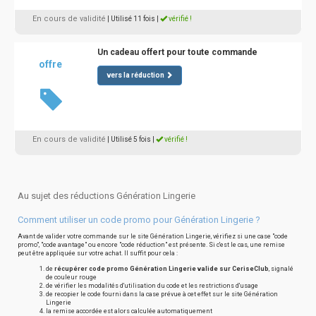
En cours de validité
| Utilisé 11 fois
|
vérifié !
Un cadeau offert pour toute commande
offre
vers la réduction
En cours de validité
| Utilisé 5 fois
|
vérifié !
Au sujet des réductions Génération Lingerie
Comment utiliser un code promo pour Génération Lingerie ?
Avant de valider votre commande sur le site Génération Lingerie, vérifiez si une case "code
promo", "code avantage" ou encore "code réduction" est présente. Si c'est le cas, une remise
peut être appliquée sur votre achat. Il suffit pour cela :
de
récupérer code promo Génération Lingerie valide sur CeriseClub
, signalé
de couleur rouge
de vérifier les modalités d'utilisation du code et les restrictions d'usage
de recopier le code fourni dans la case prévue à cet effet sur le site Génération
Lingerie
la remise accordée est alors calculée automatiquement