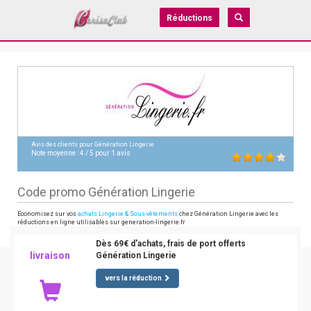
Réductions
Avis des clients pour
Génération Lingerie
Note moyenne :
4
/
5
pour
1
avis
Code promo Génération Lingerie
Economisez sur vos
achats Lingerie & Sous-vêtements
chez Génération Lingerie avec les
réductions en ligne utilisables sur generation-lingerie.fr
Dès 69€ d'achats, frais de port offerts
livraison
Génération Lingerie
vers la réduction