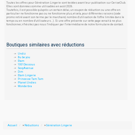
Toutes les offres pour Génération Lingerie sont testées avant leur publication sur CeriseClub.
Elles sont données comme utilisables en août 2026.
Toutefois, il est possible qu'après un certain délai, un coupon de réduction ou une offre en
particulier ne fonctionne pas ou ne fonctionne plus, et cela, pour différentes raisons (code
promo retiré avant son terme par le marchand, nombre d'utilisation de l'offre limitée dans le
temps ou en nombre d'utilisateurs...). Si une offre présente sur cette page venait à ne plus
fonctionner, n'hésitez pas nous l'indiquer par l'intermédiaire de notre formulaire de contact.
Boutiques similaires avec réductions
Undiz
Bu be you
Etam
1001Dessous
SexyAvenue
Dim
Etam Lingerie
Princesse Tam.Tam
Planet Undies
Wonderbra
Accueil
»
Réductions
»
Génération Lingerie