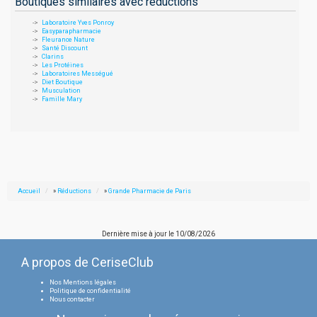
Boutiques similaires avec réductions
Laboratoire Yves Ponroy
Easyparapharmacie
Fleurance Nature
Santé Discount
Clarins
Les Protéines
Laboratoires Mességué
Diet Boutique
Musculation
Famille Mary
Accueil
»
Réductions
»
Grande Pharmacie de Paris
Dernière mise à jour le
10/08/2026
A propos de CeriseClub
Nos Mentions légales
Politique de confidentialité
Nous contacter