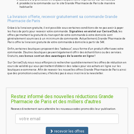
procédez à la commande sur le site Grande Pharmacie de Paris de manière
habituelle
La livraison offerte, recevoir gratuitement sa commande Grande
Pharmacie de Paris
Grâce à la livraison gratuite, il est possible sous certaines conditions de ne pas avoir à payer
les frais de ports pour recevoir votre commande.
Signalées en violet sur CeriseClub
, les
offres permettant la gratuité du transport de votre commande à votre domicile sont
généralement soumises à un minimum de commande. Actuellement, Grande Pharmacie de
Paris offre la livraison gratuite de votre commande à domicile à partir de 54€.
Enfin, certaines boutiques proposent des "cadeaux", sous forme d'un produit offert avec votre
commande. D'autres boutiques peuvent également offrir des échantillons ou des services.
Gratuits,
ces bonus sont un des avantages de la vente en ligne !
Sur CeriseClub, nous nous efforçons à rechercher quotidiennement les offres de réduction en
cours de validité qui vous permettent d'obtenir des rabais pour vos achats en ligne sur les
boutiques e-commerce. Afin de recevoir les nouvelles offres Grande Pharmacie de Paris ainsi
que des promotions exclusives, n'hésitez pas à vous inscrire à la newsletter.
Restez informé des nouvelles réductions Grande
Pharmacie de Paris et des milliers d'autres
Recevez directement sans attendre les nouveaux codes promo dès leur publication.
recevoir les offres