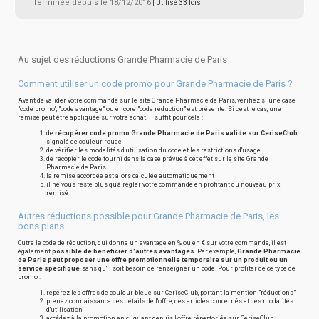
Terminée depuis le 18/12/2016
| Utilisé 33 fois
Au sujet des réductions Grande Pharmacie de Paris
Comment utiliser un code promo pour Grande Pharmacie de Paris ?
Avant de valider votre commande sur le site Grande Pharmacie de Paris, vérifiez si une case
"code promo", "code avantage" ou encore "code réduction" est présente. Si c'est le cas, une
remise peut être appliquée sur votre achat. Il suffit pour cela :
de
récupérer code promo Grande Pharmacie de Paris valide sur CeriseClub
,
signalé de couleur rouge
de vérifier les modalités d'utilisation du code et les restrictions d'usage
de recopier le code fourni dans la case prévue à cet effet sur le site Grande
Pharmacie de Paris
la remise accordée est alors calculée automatiquement
il ne vous reste plus qu'à régler votre commande en profitant du nouveau prix
remisé
Autres réductions possible pour Grande Pharmacie de Paris, les
bons plans
Outre le code de réduction, qui donne un avantage en % ou en € sur votre commande, il est
également
possible de bénéficier d'autres avantages
. Par exemple,
Grande Pharmacie
de Paris peut proposer une offre promotionnelle temporaire sur un produit ou un
service spécifique
, sans qu'il soit besoin de renseigner un code. Pour profiter de ce type de
promo :
repérez les offres de couleur bleue sur CeriseClub, portant la mention "réductions"
prenez connaissance des détails de l'offre, des articles concernés et des modalités
d'utilisation
accédez à la promotion en cliquant depuis l'offre répertoriée sur CeriseClub