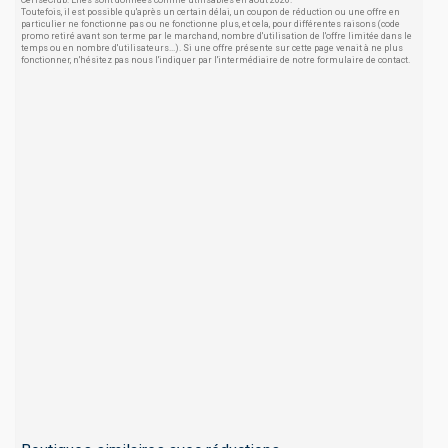
CeriseClub. Elles sont données comme utilisables en août 2026.
Toutefois, il est possible qu'après un certain délai, un coupon de réduction ou une offre en
particulier ne fonctionne pas ou ne fonctionne plus, et cela, pour différentes raisons (code
promo retiré avant son terme par le marchand, nombre d'utilisation de l'offre limitée dans le
temps ou en nombre d'utilisateurs...). Si une offre présente sur cette page venait à ne plus
fonctionner, n'hésitez pas nous l'indiquer par l'intermédiaire de notre formulaire de contact.